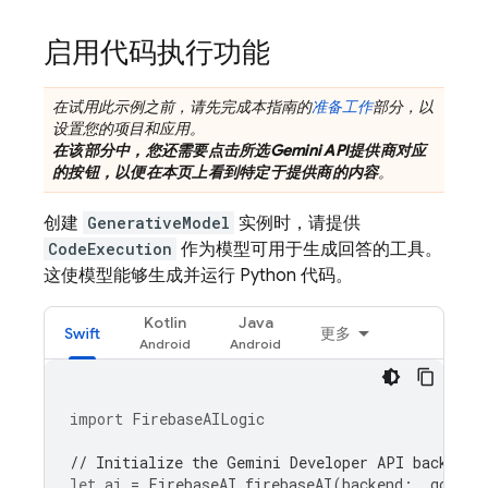
启用代码执行功能
在试用此示例之前，请先完成本指南的
准备工作
部分，以
设置您的项目和应用。
在该部分中，您还需要点击所选
Gemini API
提供商对应
的按钮，以便在本页上看到特定于提供商的内容
。
创建
GenerativeModel
实例时，请提供
CodeExecution
作为模型可用于生成回答的工具。
这使模型能够生成并运行 Python 代码。
Kotlin
Java
Swift
更多
import
FirebaseAILogic
// Initialize the Gemini Developer API backend 
let
ai
=
FirebaseAI
.
firebaseAI
(
backend
:
.
google