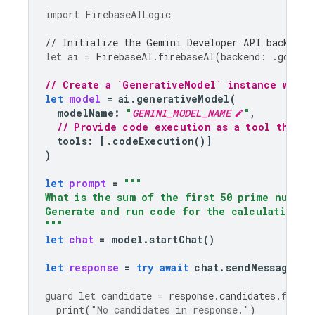
import
FirebaseAILogic
// Initialize the Gemini Developer API backend 
let
ai
=
FirebaseAI
.
firebaseAI
(
backend
:
.
google
// Create a `GenerativeModel` instance with 
let
model
=
ai
.
generativeModel
(
modelName
:
"
GEMINI_MODEL_NAME
"
,
// Provide code execution as a tool that t
tools
:
[.
codeExecution
()]
)
let
prompt
=
"""
What is the sum of the first 50 prime number
Generate and run code for the calculation, a
"""
let
chat
=
model
.
startChat
()
let
response
=
try
await
chat
.
sendMessage
(
pr
guard
let
candidate
=
response
.
candidates
.
first
print
(
"No candidates in response."
)