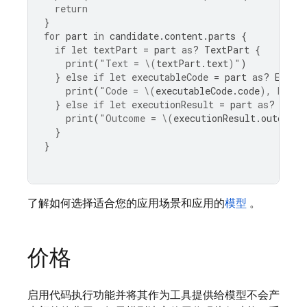
return
}
for
part
in
candidate
.
content
.
parts
{
if
let
textPart
=
part
as
?
TextPart
{
print
(
"Text = 
\(
textPart
.
text
)
"
)
}
else
if
let
executableCode
=
part
as
?
Execu
print
(
"Code = 
\(
executableCode
.
code
)
, Langu
}
else
if
let
executionResult
=
part
as
?
Code
print
(
"Outcome = 
\(
executionResult
.
outcome
)
}
}
了解如何选择适合您的应用场景和应用的
模型
。
价格
启用代码执行功能并将其作为工具提供给模型不会产