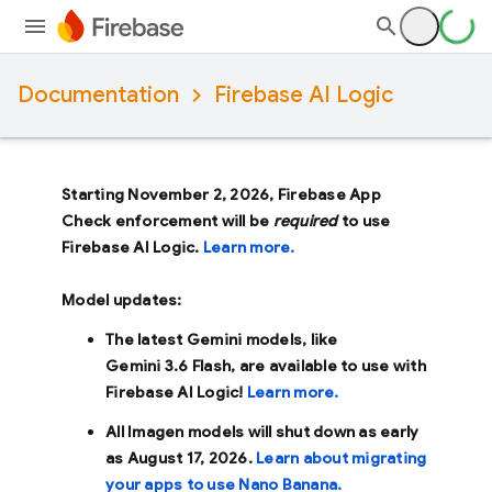
Documentation
Firebase AI Logic
Starting November 2, 2026, Firebase App
Check enforcement will be
required
to use
Firebase AI Logic.
Learn more.
Model updates:
The latest Gemini models, like
Gemini 3.6 Flash
, are available to use with
Firebase AI Logic!
Learn more.
All Imagen models will shut down as early
as
August 17, 2026
.
Learn about migrating
your apps to use Nano Banana.