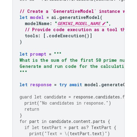
// Create a `GenerativeModel` instance with 
let
model
=
ai
.
generativeModel
(
modelName
:
"
GEMINI_MODEL_NAME
"
,
// Provide code execution as a tool that t
tools
:
[.
codeExecution
()]
)
let
prompt
=
"""
What is the sum of the first 50 prime number
Generate and run code for the calculation, a
"""
let
response
=
try
await
model
.
generateConte
guard
let
candidate
=
response
.
candidates
.
first
print
(
"No candidates in response."
)
return
}
for
part
in
candidate
.
content
.
parts
{
if
let
textPart
=
part
as
?
TextPart
{
print
(
"Text = 
\(
textPart
.
text
)
"
)