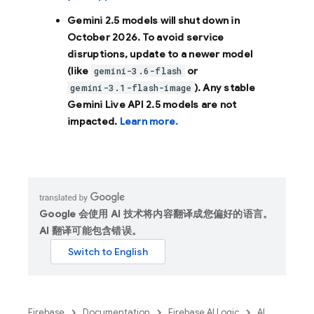
Gemini 2.5 models will shut down in
October 2026
. To avoid service
disruptions, update to a newer model
(like
or
gemini-3.6-flash
). Any stable
gemini-3.1-flash-image
Gemini Live API 2.5 models are not
impacted.
Learn more.
Google 会使用 AI 技术将内容翻译成您偏好的语言。
AI 翻译可能包含错误。
Firebase
Documentation
Firebase AI Logic
AI