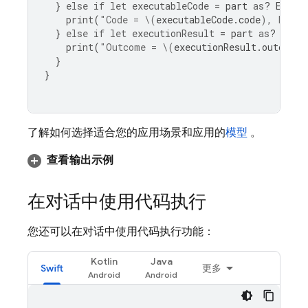
}
else
if
let
executableCode
=
part
as
?
Execu
print
(
"Code = 
\(
executableCode
.
code
)
, Langu
}
else
if
let
executionResult
=
part
as
?
Code
print
(
"Outcome = 
\(
executionResult
.
outcome
)
}
}
了解如何选择适合您的应用场景和应用的
模型
。
查看输出示例
在对话中使用代码执行
您还可以在对话中使用代码执行功能：
Kotlin
Java
Swift
更多