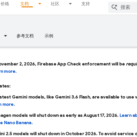
价格
文档
社区
支持
参考文档
示例
ovember 2, 2026, Firebase App Check enforcement will be
requ
rn more.
ates:
latest Gemini models, like
Gemini 3.6 Flash
, are available to use 
n more.
Imagen models will shut down as early as
August 17, 2026
.
Learn a
se Nano Banana.
ni 2.5 models will shut down in
October 2026
. To avoid service 