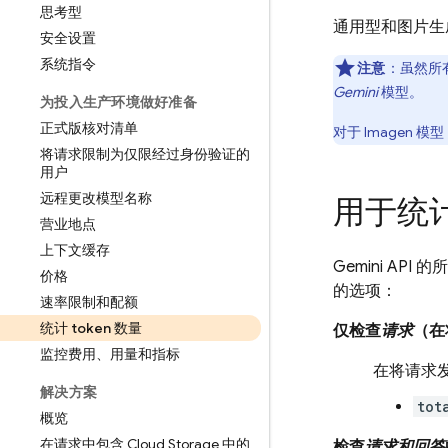
思考型
通用型和图片
安全设置
系统指令
注意
：虽然所有
Gemini
模型。
为投入生产环境做好准备
正式版核对清单
对于
Imagen
模型，
将请求限制为仅限经过身份验证的
用户
远程更改模型名称
用于统
营业地点
上下文缓存
Gemini API
的所
价格
的选项：
速率限制和配额
统计 token 数量
仅检查
请求
（在
监控费用、用量和指标
在将请求
解决方案
tot
概览
在请求中包含 Cloud Storage 中的
检查
请求和回答