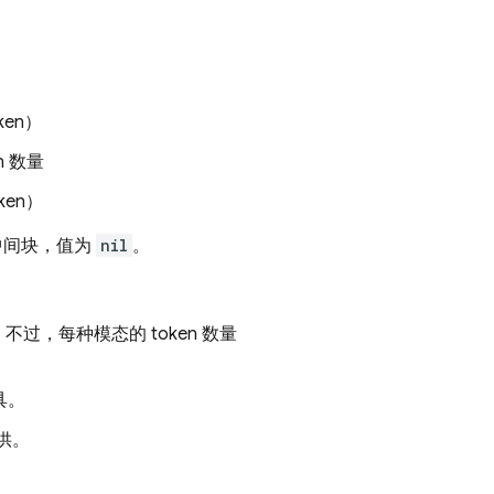
ken）
n 数量
ken）
中间块，值为
nil
。
，每种模态的 token 数量
具。
提供。