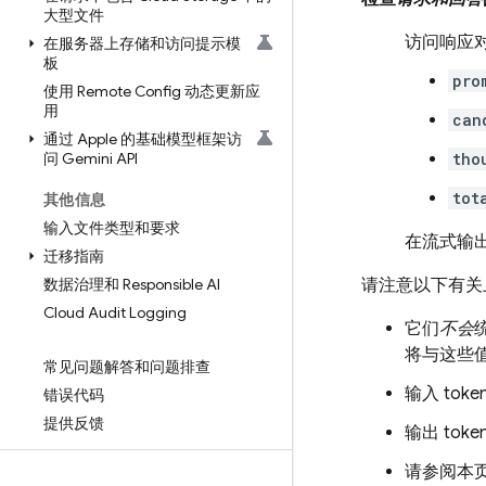
大型文件
访问响应
在服务器上存储和访问提示模
板
pro
使用 Remote Config 动态更新应
用
can
通过 Apple 的基础模型框架访
问 Gemini API
tho
tot
其他信息
输入文件类型和要求
在流式输
迁移指南
数据治理和 Responsible AI
请注意以下有关
Cloud Audit Logging
它们
不会
将与这些
常见问题解答和问题排查
输入 to
错误代码
提供反馈
输出 tok
请参阅本