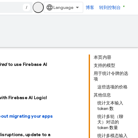
/
博客
转到控制台
本页内容
ired
to use Firebase AI
支持的模型
用于统计令牌的选
项
这些选项的价格
其他信息
with Firebase AI Logic!
统计文本输入
token 数
bout migrating your apps
统计多轮（聊
天）对话的
token 数量
disruptions, update to a
统计多模态输入