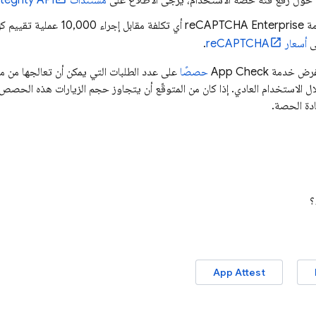
حول رفع فئة حصة الاستخدام، يُرجى الاطّلاع على
مستندات Play Integrity API
لا تتطلّب خدمة reCAPTCHA Enterprise
لى
أسعار reCAPTCHA
.
تفرض خدمة
App Check
حصصًا
على عدد الطلبات التي يمكن أن تعالجها من مش
الاستخدام العادي. إذا كان من المتوقّع أن يتجاوز حجم الزيارات هذه الحصص
دة الحصة.
؟
App Attest