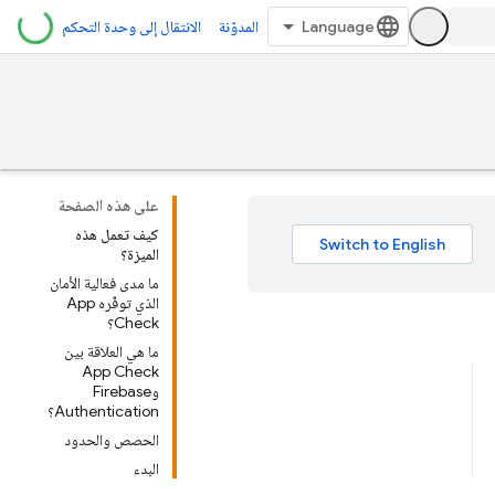
المدوّنة
الانتقال إلى وحدة التحكم
على هذه الصفحة
كيف تعمل هذه
الميزة؟
ما مدى فعالية الأمان
الذي توفّره App
Check؟
ما هي العلاقة بين
App Check
وFirebase
Authentication؟
الحصص والحدود
البدء