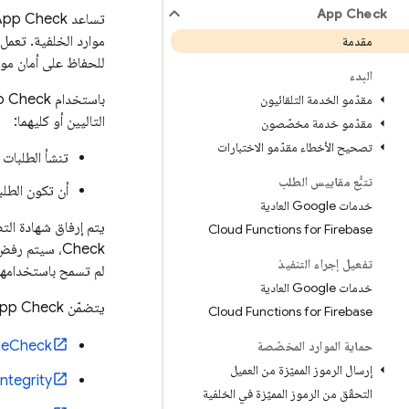
App Check
تساعد
App Check
موارد الخلفية. تعمل هذه الخدمة مع 
مقدمة
للحفاظ على أمان موا
البدء
باستخدام
p Check
مقدّمو الخدمة التلقائيون
التاليين أو كليهما:
مقدّمو خدمة مخصّصون
تصحيح الأخطاء مقدّمو الاختبارات
تنشأ الطلبات
تتبُّع مقاييس الطلب
أن تكون الطلب
خدمات Google العادية
يتم إرفاق شهادة ال
Cloud Functions for Firebase
Check
، سيتم رفض ا
تفعيل إجراء التنفيذ
لم تسمح باستخدامها
خدمات Google العادية
يتضمّن
pp Check
Cloud Functions for Firebase
ceCheck
حماية الموارد المخصّصة
إرسال الرموز المميّزة من العميل
Integrity
التحقّق من الرموز المميّزة في الخلفية