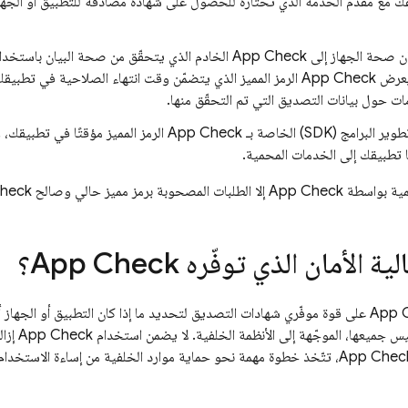
ك مع مقدّم الخدمة الذي تختاره للحصول على شهادة مصادقة للتطبيق أو الجهاز
ان صحة الجهاز إلى
App Check
الخادم الذي يتحقّق من صحة البيان باستخدام 
 يعرض
App Check
الرمز المميز الذي يتضمّن وقت انتهاء الصلاحية في تطبيقك
ت حول بيانات التصديق التي تم التحقّق منها.
برامج (SDK) الخاصة بـ
App Check
الرمز المميز مؤقتًا في تطبيقك، 
 تطبيقك إلى الخدمات المحمية.
حمية بواسطة
App Check
إلا الطلبات المصحوبة برمز مميز حالي وصالح
heck
ية الأمان الذي توفّره
App Check
؟
App 
على قوة موفّري شهادات التصديق لتحديد ما إذا كان التطبيق أو الجهاز أص
يس جميعها، الموجّهة إلى الأنظمة الخلفية. لا يضمن استخدام
App Check
إزال
App Chec
، تتّخذ خطوة مهمة نحو حماية موارد الخلفية من إساءة الاستخدام