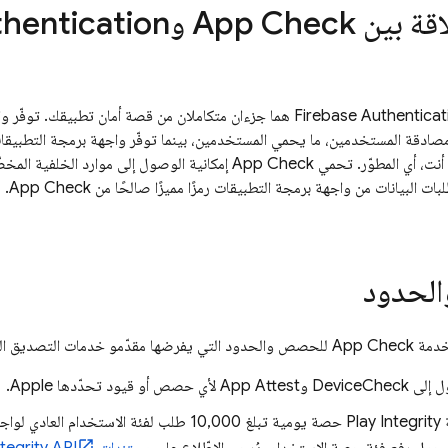
اقة بين
App Check
و
thentication
Firebase Authenticat
هما جزءان متكاملان من قصة أمان تطبيقك. توفّر و
ادقة المستخدمين، ما يحمي المستخدمين، بينما توفّر واجهة برمجة التطبيق
 أنت، أي المطوّر. تحمي
App Check
ات البيانات من واجهة برمجة التطبيقات رمزًا مميزًا صالحًا من
App Check
. 
لحدود
خدمة
App Check
للحصص والحدود التي يفرضها مقدّمو خدمات التصديق ال
 أو قيود تحدّدها Apple.
تتضمّن خدمة Play Integrity حصة يومية تبلغ 10,000 طلب لف