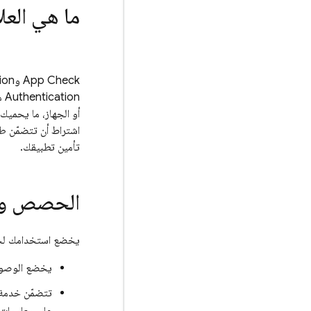
ما هي العل
App Check
و
ion
Authentication
مص
أو الجهاز، ما يحميك
اشتراط أن تتضمّن طلب
تأمين تطبيقك.
الحصص وا
يخضع استخدامك ل
يخضع الوصول إلى DeviceCheck وApp Attest لأي حصص