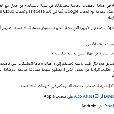
في حماية الخلفيات الخاصة بتطبيقاتك من إساءة الاستخدام من خلال منع العمل
خدمات Google (بما في ذلك Firebase وخدمات
e Cloud
ردك.
Ap
، ستستعين الأجهزة التي تشغّل تطبيقك بموفّر خدمة إثبات صحة التطبيق أو
 من تطبيقك الأصلي
ات صادرة من جهاز أصلي لم يتم التلاعب به
تصديق هذه بكل طلب يرسله تطبيقك إلى واجهات برمجة التطبيقات التي تحدّد
لطلبات الواردة من العملاء الذين لا يملكون شهادة مصادقة صالحة، بالإضافة إ
.
A
إمكانية استخدام الخدمات التالية كموفّري شهادات إثبات صحة:
Devi
أو
App Attest
على منصات Apple
‫Play 
على Android