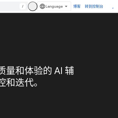
/
博客
转到控制台
量和体验的 AI 辅
控和迭代。