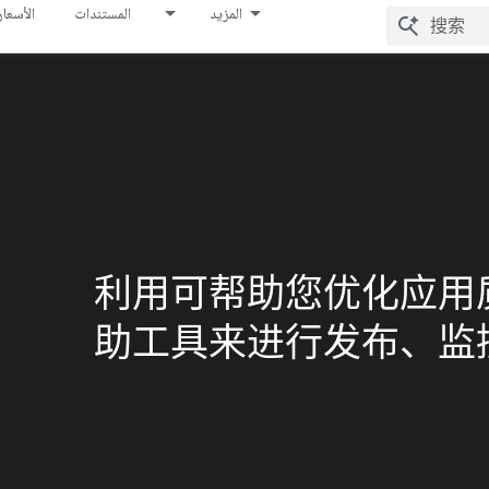
المزيد
المستندات
الأسعار
利用可帮助您优化应用质
助工具来进行发布、监