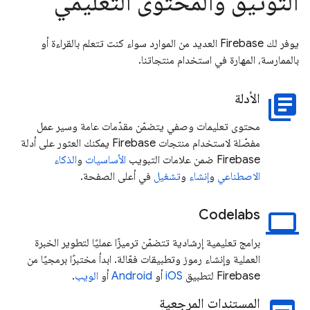
التوثيق والمحتوى التعليمي
يوفر لك Firebase العديد من الموارد سواء كنت تتعلم بالقراءة أو
بالممارسة، المهارة في استخدام منتجاتنا.
الأدلة
library_books
محتوى تعليمات وصفي يتضمّن مقدّمات عامة وسير عمل
مفصّلة لاستخدام منتجات Firebase يمكنك العثور على أدلة
Firebase ضمن علامات التبويب
الأساسيات
و
الذكاء
الاصطناعي
و
إنشاء
و
تشغيل
في أعلى الصفحة.
Codelabs
laptop
برامج تعليمية إرشادية تتضمّن ترميزًا عمليًا لتطوير الخبرة
العملية وإنشاء رموز وتطبيقات فعّالة. ابدأ مختبرًا برمجيًا من
Firebase لتطبيق
iOS
أو
Android
أو
الويب
.
المستندات المرجعية