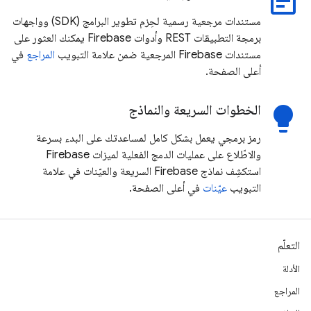
wysiwyg
مستندات مرجعية رسمية لحِزم تطوير البرامج (SDK) وواجهات
برمجة التطبيقات REST وأدوات Firebase يمكنك العثور على
مستندات Firebase المرجعية ضمن علامة التبويب
المراجع
في
أعلى الصفحة.
الخطوات السريعة والنماذج
lightbulb
رمز برمجي يعمل بشكل كامل لمساعدتك على البدء بسرعة
والاطّلاع على عمليات الدمج الفعلية لميزات Firebase
استكشِف نماذج Firebase السريعة والعيّنات في علامة
التبويب
عيّنات
في أعلى الصفحة.
التعلّم
الأدلة
المراجع