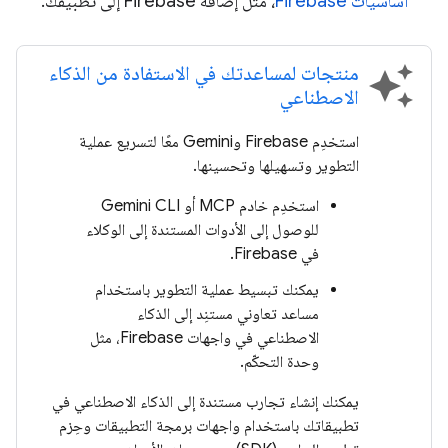
أساسيات Firebase
، مثل إضافة Firebase إلى تطبيقك.
منتجات لمساعدتك في الاستفادة من الذكاء
auto_awesome
الاصطناعي
استخدِم Firebase وGemini معًا لتسريع عملية
التطوير وتسهيلها وتحسينها.
استخدِم خادم MCP أو Gemini CLI
للوصول إلى الأدوات المستندة إلى الوكلاء
في Firebase.
يمكنك تبسيط عملية التطوير باستخدام
مساعد تعاوني مستنِد إلى الذكاء
الاصطناعي في واجهات Firebase، مثل
وحدة التحكّم.
يمكنك إنشاء تجارب مستندة إلى الذكاء الاصطناعي في
تطبيقاتك باستخدام واجهات برمجة التطبيقات وحِزم