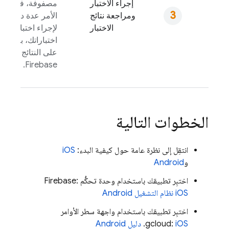
إجراء الاختبار
مصفوفة، فقد يس
ومراجعة نتائج
الأمر عدة دقائق
b
الاختبار
لإجراء اختباراتك. ب
اختباراتك، بإمكانك 
على النتائج في وح
.
Firebase
الخطوات التالية
انتقِل إلى نظرة عامة حول كيفية البدء:
iOS
و
Android
اختبِر تطبيقك باستخدام وحدة تحكُّم
:
Firebase
iOS
نظام التشغيل Android
اختبِر تطبيقك باستخدام واجهة سطر الأوامر
iOS
gcloud:
.
دليل Android