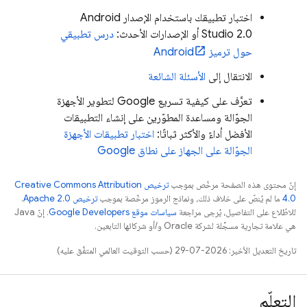
اختبار تطبيقك باستخدام الإصدار Android
Studio 2.0 أو الإصدارات الأحدث:
درس تطبيقي
حول ترميز Android
الانتقال إلى
الأسئلة الشائعة
تعرَّف على كيفية تسريع Google لتطوير الأجهزة
الجوّالة ومساعدة المطوّرين على إنشاء التطبيقات
الأفضل أداءً والأكثر ثباتًا:
اختبار تطبيقات الأجهزة
الجوّالة على الجهاز على نطاق Google
إنّ محتوى هذه الصفحة مرخّص بموجب
ترخيص Creative Commons Attribution
4.0‏
ما لم يُنصّ على خلاف ذلك، ونماذج الرموز مرخّصة بموجب
ترخيص Apache 2.0‏
.
للاطّلاع على التفاصيل، يُرجى مراجعة
سياسات موقع Google Developers‏
. إنّ Java
هي علامة تجارية مسجَّلة لشركة Oracle و/أو شركائها التابعين.
تاريخ التعديل الأخير: 2026-07-29 (حسب التوقيت العالمي المتفَّق عليه)
التعلّم