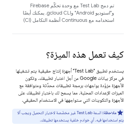
تم دمج
Test Lab
مع وحدة تحكّم
Firebase
و"استوديو Android" وgcloud CLI. يمكنك أيضًا
استخدامه مع Continuous أنظمة التكامل (CI)
كيف تعمل هذه الميزة؟
يستخدم تطبيق "
Test Lab
" أجهزة إنتاج حقيقية يتم تشغيلها
في مركز بيانات Google من أجل اختبار تطبيقك. وتكون
الأجهزة مزوّدة بواجهات برمجة تطبيقات محدَّثة ومتوافقة مع
الميزات الإعدادات المحلية، مما يسمح لك باختبار تطبيقك على
الأجهزة والتكوينات التي ستواجهها في الاستخدام الحقيقي.
ملاحظة:
السمة
Test Lab
غير مخصّصة لاختبار التحميل ويجب ألا
يتم استخدامها فيه. أي خوادم خلفية يستخدمها تطبيقك.