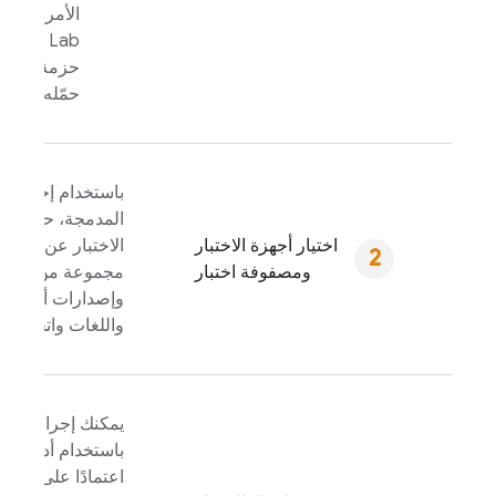
الأمر ليتم 
Test Lab
. 
حزمة تطبيق
حمّله إلى Firebase.
باستخدام إحدى أدو
المدمجة، حدد مص
اختيار أجهزة الاختبار
الاختبار عن طريق 
ومصفوفة اختبار
مجموعة من الأجه
وإصدارات أنظمة 
واللغات واتجاهات
يمكنك إجراء الاختب
باستخدام أدواتنا ال
اعتمادًا على حجم ا