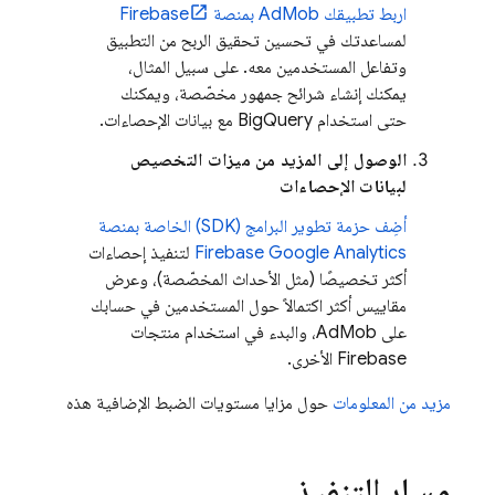
اربط تطبيقك
AdMob
بمنصة Firebase
لمساعدتك في تحسين تحقيق الربح من التطبيق
وتفاعل المستخدمين معه. على سبيل المثال،
يمكنك إنشاء شرائح جمهور مخصّصة، ويمكنك
حتى استخدام BigQuery مع بيانات الإحصاءات.
الوصول إلى المزيد من ميزات التخصيص
لبيانات الإحصاءات
أضِف حزمة تطوير البرامج (SDK) الخاصة بمنصة
Google Analytics
Firebase
لتنفيذ إحصاءات
أكثر تخصيصًا (مثل الأحداث المخصّصة)، وعرض
مقاييس أكثر اكتمالاً حول المستخدمين في حسابك
على
AdMob
، والبدء في استخدام منتجات
Firebase الأخرى.
مزيد من المعلومات
حول مزايا مستويات الضبط الإضافية هذه
مسار التنفيذ