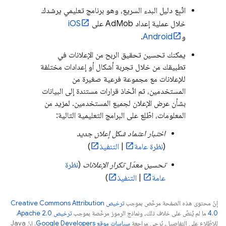
اتّبِع دليل البدء السريع، وهو برنامج تعليمي يرشدك
خلال عملية إعداد
AdMob
على
iOS
و
Android
.
يمكنك تحسين تحقيق الربح من الإعلانات في
تطبيقك من خلال تجربة أشكال أو إعدادات مختلفة
للإعلانات مع مجموعة فرعية صغيرة من
المستخدمين، ثم اتّخاذ قرارات مستندة إلى البيانات
بشأن عرض الإعلان لجميع المستخدمين. لمزيد من
المعلومات، اطّلِع على البرامج التعليمية التالية:
اختبار اعتماد شكل إعلان جديد
(
نظرة عامة
|
التنفيذ
)
تحسين معدّل تكرار الإعلانات
(
نظرة
عامة
|
التنفيذ
)
إنّ محتوى هذه الصفحة مرخّص بموجب
ترخيص Creative Commons Attribution
4.0‏
ما لم يُنصّ على خلاف ذلك، ونماذج الرموز مرخّصة بموجب
ترخيص Apache 2.0‏
.
للاطّلاع على التفاصيل، يُرجى مراجعة
سياسات موقع Google Developers‏
. إنّ Java