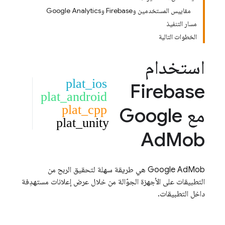
مقاييس المستخدمين وFirebase وGoogle Analytics
مسار التنفيذ
الخطوات التالية
استخدام
plat_ios
Firebase
plat_android
plat_cpp
مع
Google
plat_unity
Ad
Mob
Google AdMob
هي طريقة سهلة لتحقيق الربح من
التطبيقات على الأجهزة الجوّالة من خلال عرض إعلانات مستهدِفة
داخل التطبيقات.