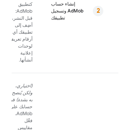
إنشاء حساب
كتطبيق
AdMob
وتسجيل
:
AdMob
تطبيقك
قبل النشر،
أضِف إلى
تطبيقك أي
أرقام تعريف
لوحدات
إعلانية
أنشأتها.
(اختياري،
ولكن يُنصح
به بشدة)
في
حسابك على
،
AdMob
فعِّل
مقاييس