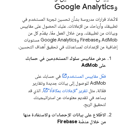
و
Google Analytics
لاتّخاذ قرارات مدروسة بشأن تحسين تجربة المستخدم في
تطبيقك وأرباحك من الإعلانات، عليك الحصول على مقاييس
وبيانات من تطبيقك. ومن خلال العمل معًا، يقدّم كل من
AdMob
وFirebase و
Google Analytics
مستويات
إضافية من الإعدادات لمساعدتك في تحقيق أهداف التحسين.
عرض مقاييس سلوك المستخدِمين في حسابك
على
AdMob
فعِّل مقاييس المستخدم
في حسابك على
AdMob
للوصول إلى بيانات جديدة وتقارير
فعّالة، مثل
تقرير "الإعلانات بمكافأة"
، الذي قد
يساعد في تقديم معلومات عن استراتيجيتك
لتحقيق الربح.
الاطّلاع على بيانات الإحصاءات والاستفادة منها
من خلال منصّة Firebase