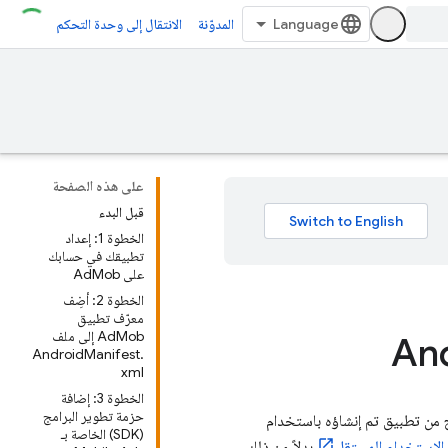
المدوّنة
الانتقال إلى وحدة التحكم
على هذه الصفحة
قبل البدء
الخطوة 1: إعداد
تطبيقك في حسابك
على AdMob
الخطوة 2: أضِف
معرّف تطبيق
AdMob إلى ملف
AndroidManifest.
xml
الخطوة 3: إضافة
حزمة تطوير البرامج
 من تطبيق تم إنشاؤه باستخدام
(SDK) الخاصة بـ
الاستخدام المستقل
بدلاً من ذلك.