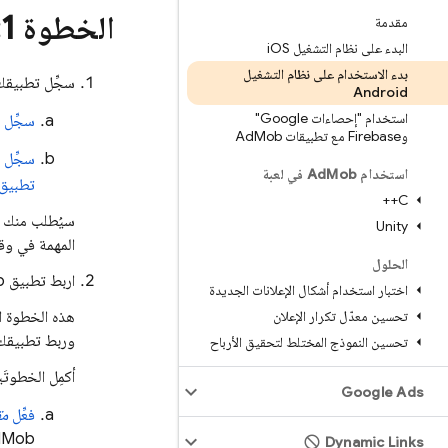
الخطوة 1:
مقدمة
البدء على نظام التشغيل i
OS
بدء الاستخدام على نظام التشغيل
سجِّل تطبيق
Android
استخدام "إحصاءات Google"
سجِّل 
وFirebase مع تطبيقات Ad
Mob
سجِّل
استخدام Ad
Mob في لعبة
تطبيق
C++
سيُطلب منك 
Unity
المهمة في وق
الحلول
اربط تطبيق
b
اختبار استخدام أشكال الإعلانات الجديدة
تحسين معدّل تكرار الإعلان
هذه الخطوة اخ
وربط تطبيق
تحسين النموذج المختلط لتحقيق الأرباح
أكمِل الخطوتَ
Google Ads
فعِّل
مق
dMob
Dynamic Links