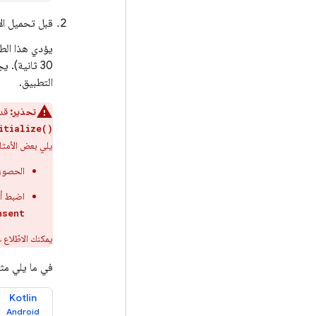
قبل تحميل الإ
30 ثانية).
التطبيق.
تحذير:
قد 
itialize()
يلي بعض الأمثلة
الحصول 
اضبط أ
nsent
يمكنك الاطّلاع
في ما يلي مث
Kotlin