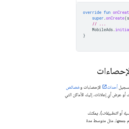
override
fun
onCreat
super
.
onCreate
(
// ...
MobileAds
.
initia
}
لإحصاءات
أحداث
الإحصاءات و
خصائص
أو عرض أي إعلانات. إليك الأماكن التي
سية
أو
التطبيقات
)، يمكنك
تم جمعها، مثل متوسط مدة