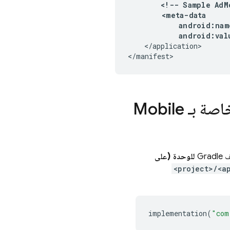
<!-- Sample 
AdM
        <meta-data

            android:na
            android:val
    </application>

</manifest>
Mobile
Gra
للوحدة (على
<project>/<a
implementation
(
"com