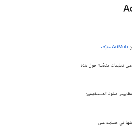
A
ن
AdMob
معرّف
كنك الاطّلاع على تعليمات مفصّلة حول هذه
قاييس سلوك المستخدِمين
رضها في حسابك على