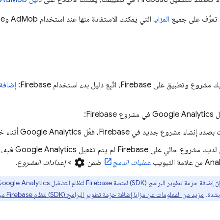
 تعرَّف على جميع
المزايا
التي يمكنك الاستفادة منها عند استخدام
AdMob
وFirebase و
ق على Firebase، اتّبِع دليل بدء استخدام Firebase:
يل
Google Analytics
في مشروع Firebase:
بصدد إنشاء مشروع جديد في Firebase، فعِّل
Google Analytics
أثناء خ
يك مشروع حالي على Firebase لم يتم تفعيل
Google Analytics
فيه، 
settings
Anal
من علامة التبويب
عمليات الدمج
ضمن
>
إعدادات المشروع
.
ّ إضافة حزمة تطوير البرامج (SDK) لمنصة Firebase لنظام التشغيل
oogle Analytics
 بشدة.
مزيد من المعلومات عن مزايا إضافة حزمة تطوير البرامج (SDK) لنظام Firebase من أجل