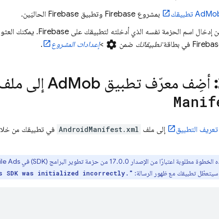
AdMo
تطبيقك
بمشروع Firebase وتطبيق Firebase الحاليَين.
تأكَّد من إدخال اسم الحزمة نفسه الذ
settings
تطبيقاتك
ضمن
>
إعدادات المشروع
.
أضِف معرّف تطبيق
Mob
Ad
إلى ملف
Manif
تعريف التطبيق
إلى ملف
AndroidManifest.xml
في تطبيقك من خلال
خطوة مطلوبة اعتبارًا من الإصدار 17.0.0 من حزمة تطوير البرامج (SDK) في
le Ads
سيتعطّل تطبيقك مع ظهور الرسالة:
s
SDK was initialized incorrectly."