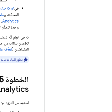
في
لوحة بيانات &quot;إحصاءات 
المجمّعة و
ملخ
Analytics
، 
وحدة تحكّم
e
يُرجى العِلم أنّه لتم
تضمين بيانات من 
المقياسَين (
تعرَّف عل
تظهر البيانات عادةً
الخطوة 5:
nalytics
استفِد من المزيد من