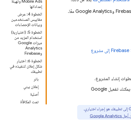
Mobile Ads وتهيئة
إعداداتها
Google Analytics
معًا.
الخطوة 4: عرض
مقاييس المستخدمين
وبيانات الإحصاءات
الخطوة 5: (اختيارية)
استخدام المزيد من
ميزات Google
Analytics
إضافة Firebase إلى مشروع
وFirebase
الخطوة 6: اختيار
شكل إعلان لتنفيذه في
تطبيقك
طوات إنشاء المشروع.
بانر
إعلان بيني
يمكنك تفعيل
Google
أصلية
تمت المكافأة
G
إلى تطبيقك هو إجراء اختياري،
Google Analytics