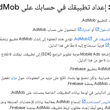
إعداد تطبيقك في حسابك على
Mob
d
ك كتطبيق
AdMob
.
الدخول
أو
اشترِك
للحصول على حساب
AdMob
.
 تطبيقك في
AdMob
. تؤدي هذه الخطوة إلى إنشاء
AdMob
تطبيق يتضمّ
فريدًا ستحتاج إليه لاحقًا في هذا الدليل.
إضافة
Mobile Ads
حزمة تطوير البرامج (SDK) إلى تطبيقك. يم
ت لاحق من هذا الدليل.
AdMo
بتطبيق Firebase.
تيارية، ولكن ننصح بها بشدة. اطّلِع على مزيد من المعلومات حول
مزايا
تفعيل م
ك
AdMob
بمنصّة Firebase.
ين التاليتَين في لوحة بيانات
التطبيقات
الخاصة بحسابك على
AdMob
:
اييس المستخدم
للسماح
AdMob
بمعالجة بيانات الإحصاءات المنسّقة وع
A
. وهو أيضًا إعداد مطلوب لربط تطبيقك
AdMob
بمنصة Firebase.