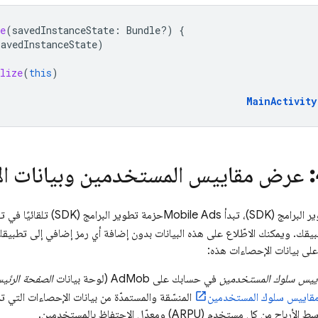
e
(
savedInstanceState
:
Bundle?)
{
savedInstanceState
)
lize
(
this
)
MainActivity
عرض مقاييس المستخدمين وبيانات ا
مج (SDK)، تبدأ
Mobile Ads
حزمة تطوير البرامج (SDK) تلقائيًا في تسجيل
قك. ويمكنك الاطّلاع على هذه البيانات بدون إضافة أي رمز إضافي إلى تطبيقك 
على بيانات الإحصاءات هذه:
ييس سلوك المستخدمين
في حسابك على
AdMob
(لوحة بيانات
الصفحة الرئي
قاييس سلوك المستخدمين
المنسّقة والمستمدّة من بيانات الإحصاءات التي 
ط الأرباح من كل مستخدم (ARPU)
ومعدّل الاحتفاظ بالمستخدمين.