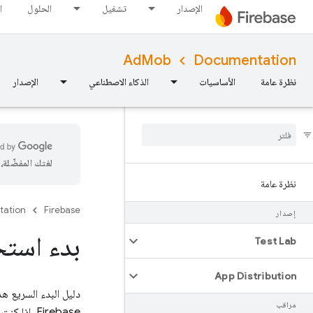
الإصدار
تشغيل
الحلول
ا
AdMob
Documentation
نظرة عامة
الأساسيات
الذكاء الاصطناعي
الإصدار
لغتك المفضّلة
نظرة عامة
tation
Firebase
إصدار
بدء استخد
Test Lab
App Distribution
دليل البدء السريع ه
مراقب
Firebase. إذا كنت لا تخطّط لتضمين Firebase في تطبيقك، يمكنك الاطّلاع على