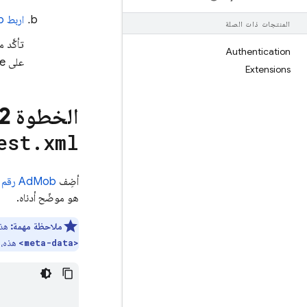
اربط
b
المنتجات ذات الصلة
Authentication
على Firebase في بطاقة
Extensions
الخطوة 2:
est
.
xml
أضِف
AdMob
رقم 
هو موضّح أدناه.
ملاحظة مهمة:
هذه ال
هذه، 
<meta-data>