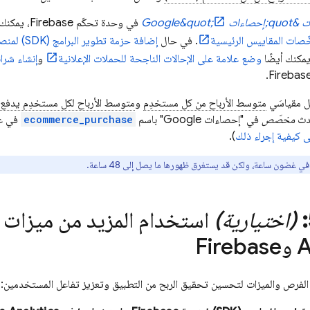
Google&quot;
في وحدة تحكّم
Firebase
، يمكنك 
ّصات المقاييس الرئيسية
. في حال
إضافة حزمة تطوير البرامج (SDK) لمنصة Firebase من أجل
يمكنك أيضًا
وضع علامة على الإحالات الناجحة للحملات الإعلانية
و
إنشاء شر
.
Firebas
ثيل مقياسَي
متوسط الأرباح من كل مستخدِم
و
متوسط الأرباح لكل مستخدِم يدفع 
حدث
مخصّص
في "إحصاءات Google" باسم
ecommerce_purchase
في عم
ى كيفية إجراء ذلك
).
 في غضون ساعة، ولكن قد يستغرق ظهورها ما يصل إلى 48 ساعة.
(اختيارية)
استخدام المزيد من ميزات
A
وFirebase
 الفرص والميزات لتحسين تحقيق الربح من التطبيق وتعزيز تفاعل المستخدمين: