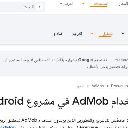
لأسعار
المستندات
المزيد
/
تشغيل
المرجع
نماذج
تستخدم Google تكنولوجيا الذكاء الاصطناعي لترجمة المحتوى إلى
، وقد تتضمّن بعض الأخطاء.
Documen
AdMob
تشغيل
ام Ad
Mob في مشروع Android
ذا مخصّص للناشرين والمطوّرين الذين يريدون استخدام
AdMob
لتحقيق الربح
دليل
AdMob