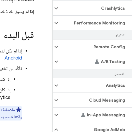
Crashlytics
إذا لم يسبق لك ذلك،
Performance Monitoring
قبل البدء
التكرار
Remote Config
إذا لم يكن لديك مشروع وتطبي
.
Android
A
/
B Testing
تأكَّد من تفع
التفاعل
إذا كنت 
Analytics
إذا كان لد
ytics
Cloud Messaging
ملاحظة:
إن
In-App Messaging
ولكننا ننصح به
Google Ad
Mob