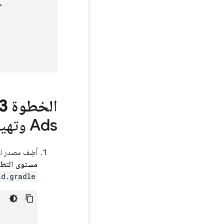


الخطوة 3:
Ads
وتهيئة
أضِف مصدر الا
مستوى التطب
ld.gradle