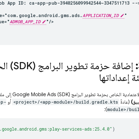
ob
 App ID: ca-app-pub-3940256099942544~3347511713 -->
me="com.google.android.gms.ads.
APPLICATION_ID
"

ue="
ADMOB_APP_ID
"/>
إضافة حزمة تطوير البرامج (SDK) الخاصة بـ
 إعداداتها
عتمادية الخاص بحزمة تطوير البرامج (SDK)
Google Mobile Ads
إلى ملف dle
يق)
(عادةً
<project>/<app-module>/build.gradle.kts
أو
pp-
):
module>/bui
.google.android.gms:play-services-ads:25.4.0"
)