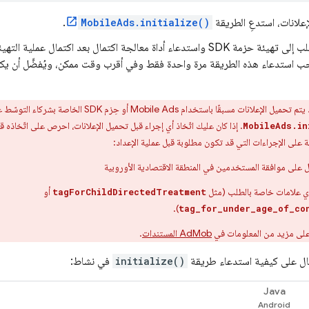
علانات، استدعِ الطريقة
MobileAds.initialize()
.
يؤدي هذا الطلب إلى تهيئة حزمة SDK واستدعاء أداة معالجة اكتمال بعد اكتمال عمل
 يجب استدعاء هذه الطريقة مرة واحدة فقط وفي أقرب وقت ممكن، ويُفضَّل أن ي
يتم تحميل الإعلانات مسبقًا باستخدام
Mobile Ads
أو حِزم SDK الخاصة بشركاء التوسّط عند استدعاء
. إذا كان عليك اتّخاذ أي إجراء قبل تحميل الإعلانات، احرص على اتّخاذه ق
MobileAds.in
 على الإجراءات التي قد تكون مطلوبة قبل عملية الإعداد:
على موافقة المستخدمين في المنطقة الاقتصادية الأوروبية
ي علامات خاصة بالطلب (مثل
أو
tagForChildDirectedTreatment
).
tag_for_under_age_of_co
 على مزيد من المعلومات في
AdMob
المستندات
.
ال على كيفية استدعاء طريقة
initialize()
في نشاط:
Java