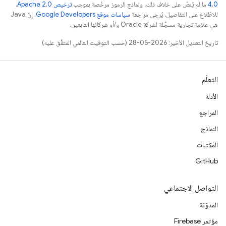
4.0‏
ما لم يُنصّ على خلاف ذلك، ونماذج الرموز مرخّصة بموجب
ترخيص Apache 2.0‏
.
للاطّلاع على التفاصيل، يُرجى مراجعة
سياسات موقع Google Developers‏
. إنّ Java
هي علامة تجارية مسجَّلة لشركة Oracle و/أو شركائها التابعين.
تاريخ التعديل الأخير: 2026-05-28 (حسب التوقيت العالمي المتفَّق عليه)
التعلّم
الأدلة
المراجع
النماذج
المكتبات
GitHub
التواصل الاجتماعي
المدوّنة
مؤتمر Firebase