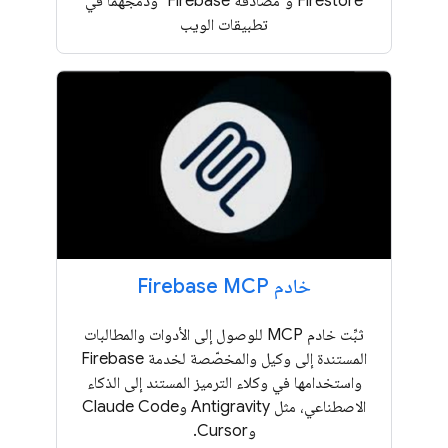
Firestore و"مصادقة Firebase" ودمجهما في
تطبيقات الويب
خادم Firebase MCP
ثبِّت خادم MCP للوصول إلى الأدوات والمطالبات
المستندة إلى وكيل والمخصّصة لخدمة Firebase
واستخدامها في وكلاء الترميز المستند إلى الذكاء
الاصطناعي، مثل Antigravity وClaude Code
وCursor.