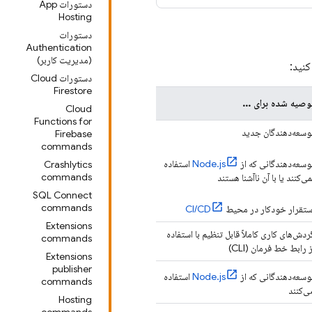
دستورات App
Hosting
دستورات
Authentication
(مدیریت کاربر)
دستورات Cloud
Firestore
وصیه شده برای ...
Cloud
Functions for
وسعه‌دهندگان جدید
Firebase
commands
وسعه‌دهندگانی که از
Node.js
استفاده
Crashlytics
commands
می‌کنند یا با آن ناآشنا هستند
SQL Connect
commands
ستقرار خودکار در محیط
CI/CD
Extensions
ردش‌های کاری کاملاً قابل تنظیم با استفاده
commands
ز رابط خط فرمان (CLI)
Extensions
publisher
وسعه‌دهندگانی که از
Node.js
استفاده
commands
ی‌کنند
Hosting