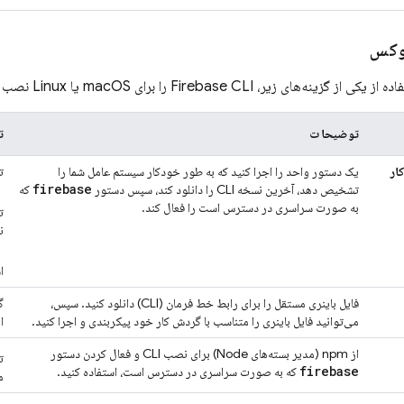
فاده از یکی از گزینه‌های زیر،
CLI را برای macOS یا Linux نصب کنید:
Firebase
توضیحات
ت
ار
یک دستور واحد را اجرا کنید که به طور خودکار سیستم عامل شما را
ت
firebase
تشخیص دهد، آخرین نسخه CLI را دانلود کند، سپس دستور
که
به صورت سراسری در دسترس است را فعال کند.
ت
ن
ا
فایل باینری مستقل را برای رابط خط فرمان (CLI) دانلود کنید. سپس،
گ
می‌توانید فایل باینری را متناسب با گردش کار خود پیکربندی و اجرا کنید.
ا
از npm (مدیر بسته‌های Node) برای نصب CLI و فعال کردن دستور
ت
firebase
که به صورت سراسری در دسترس است، استفاده کنید.
م