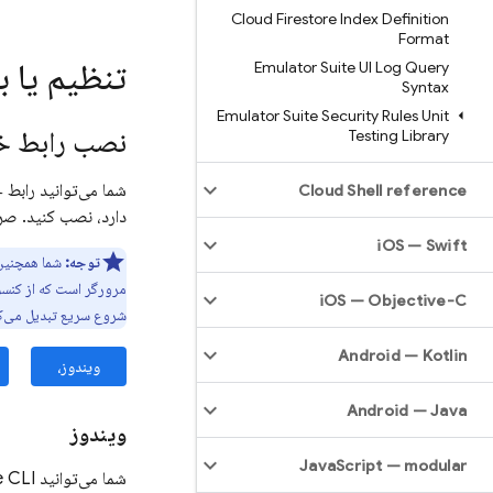
Cloud Firestore Index Definition
Format
تنظیم یا به
Emulator Suite UI Log Query
Syntax
Emulator Suite Security Rules Unit
نصب رابط خ
Testing Library
شما می‌توانید رابط
Cloud Shell reference
دارد، نصب کنید. صر
i
OS — Swift
توجه:
شما همچنین
مرورگر است که از کنس
i
OS — Objective-C
شروع سریع تبدیل می‌کن
Android — Kotlin
ویندوز،
Android — Java
ویندوز
Java
Script — modular
شما می‌توانید
CLI را برای ویندوز با استفاده از یکی از گزینه‌های زیر نصب کنید:
e