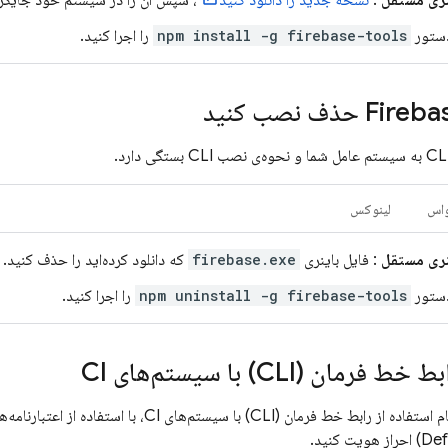
نری مستقل
:
نسخه جدید را دانلود کنید
، سپس آن را در سیستم خود جایگز
ستور
npm install -g firebase-tools
را اجرا کنید.
Fireba
حذف نصب کنید
‌اس
لینوکس
نری مستقل
: فایل باینری
firebase.exe
که دانلود کرده‌اید را حذف کنید.
ستور
npm uninstall -g firebase-tools
را اجرا کنید.
رمان (CLI) با سیستم‌های CI
ت کنید.