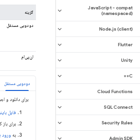
Java
Script - compat
گزینه
(namespaced)
دودویی مستقل
Node
.
js (client)
Flutter
ان‌پی‌ام
Unity
C++
دودویی مستقل
Cloud Functions
برای دانلود و اج
SQL Connect
فایل باین
Security Rules
برای باز
به
ورود ب
Admin SDK