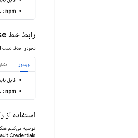
فایل بای
npm
: د
رابط خط
se
نحوه‌ی حذف نصب CLI به سیستم عامل شما و نحوه‌ی نصب CLI بستگی دارد.
ویندوز
مک‌او
فایل بای
npm
: د
استفاده از رابط خط ف
Default Credentials) احراز هوی