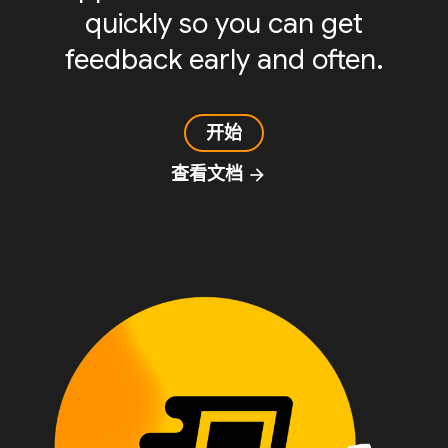
quickly so you can get
feedback early and often.
开始
查看文档
arrow_forward