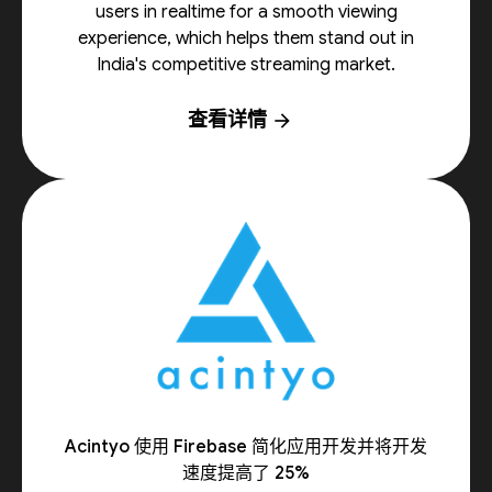
users in realtime for a smooth viewing
experience, which helps them stand out in
India's competitive streaming market.
查看详情
arrow_forward
Acintyo 使用 Firebase 简化应用开发并将开发
速度提高了 25%