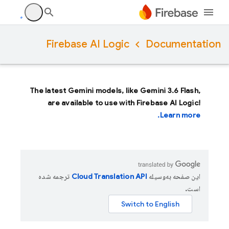
Firebase AI Logic
Documentation
The latest Gemini models, like
Gemini 3.6 Flash
,
are available to use with Firebase AI Logic!
Learn more.
این صفحه به‌وسیله
ترجمه شده
است.