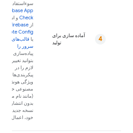
سوءاستفاده با
Firebase App
Check
و استفاده
از
Firebase
Remote Config
آماده سازی برای
یا
قالب‌های اعلان
تولید
سرور را
پیاده‌سازی کنید تا
بتوانید تغییرات
لازم را در
پیکربندی‌های
ویژگی هوش
مصنوعی خود
(مانند نام مدل)
بدون انتشار
نسخه جدید برنامه
خود، اعمال کنید.