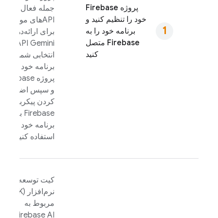
پروژه Firebase
جمله فعال کردن
خود را تنظیم کنید و
APIهای مورد نیاز
برنامه خود را به
برای ارائه‌دهنده
Firebase متصل
API Gemini
کنید
انتخابی شما)، ثبت
برنامه خود در
پروژه Firebase
و سپس اضافه
کردن پیکربندی
Firebase به
برنامه خود
استفاده کنید.
کیت توسعه
نرم‌افزار (SDK)
مربوط به
Firebase AI