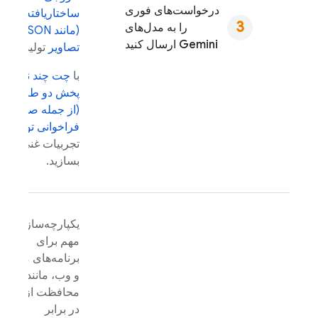
درخواست‌های فوری
ساختاریافته
را به مدل‌های
(مانند JSON)
و
Gemini
ارسال کنید
تصاویر
تولید شود.
با
چت چند نوبته
،
پخش دو طرفه
(از جمله صدا)
و
فراخوانی توابع
،
تجربیات غنی‌تری
بسازید.
یکپارچه‌سازی‌های
مهم برای
برنامه‌های موبایل
و وب، مانند
محافظت از API
در برابر