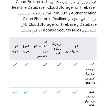
فراخوانی و توابع پس‌زمینه که توسط
،
Cloud Firestore
Realtime Database
،
Cloud Storage for Firebase
،
Authentication
و
Pub/Sub
فعال می‌شوند، پشتیبانی
می‌کند. شبیه‌سازهای
Realtime
،
Cloud Firestore
Database
و
Cloud Storage for Firebase
دارای
شبیه‌سازی
Firebase Security Rules
داخلی هستند.
ابر
بی‌درنگ
ابر
ابر
ذخیره‌سازی
احراز
ابر
پایگاه
میخ
فایراستور
برای
هویت
توابع
داده
سا
فایربیس
کیت
نام
توسعه
نرم‌افزار
اندروید
(SDK)
کیت
نام
توسعه
نرم‌افزار
iOS