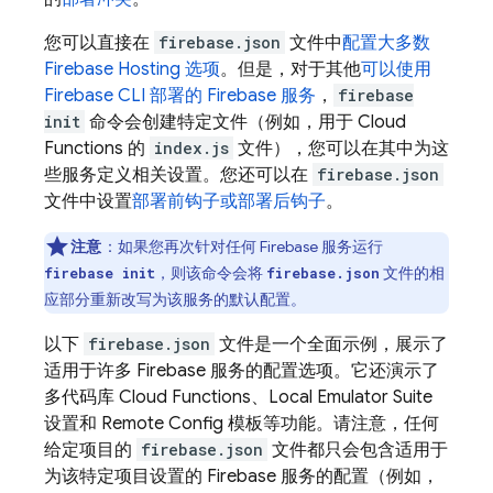
您可以直接在
firebase.json
文件中
配置大多数
Firebase Hosting
选项
。但是，对于其他
可以使用
Firebase
CLI 部署的 Firebase 服务
，
firebase
init
命令会创建特定文件（例如，用于
Cloud
Functions
的
index.js
文件），您可以在其中为这
些服务定义相关设置。您还可以在
firebase.json
文件中设置
部署前钩子或部署后钩子
。
注意
：
如果您再次针对任何 Firebase 服务运行
，则该命令会将
文件的相
firebase init
firebase.json
应部分重新改写为该服务的默认配置。
以下
firebase.json
文件是一个全面示例，展示了
适用于许多 Firebase 服务的配置选项。它还演示了
多代码库
Cloud Functions
、
Local Emulator Suite
设置和
Remote Config
模板等功能。请注意，任何
给定项目的
firebase.json
文件都只会包含适用于
为该特定项目设置的 Firebase 服务的配置（例如，