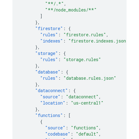
"**/.*"
,
"**/node_modules/**"
]
},
"firestore"
:
{
"rules"
:
"firestore.rules"
,
"indexes"
:
"firestore.indexes.json"
},
"storage"
:
{
"rules"
:
"storage.rules"
},
"database"
:
{
"rules"
:
"database.rules.json"
},
"dataconnect"
:
{
"source"
:
"dataconnect"
,
"location"
:
"us-central1"
},
"functions"
:
[
{
"source"
:
"functions"
,
"codebase"
:
"default"
,