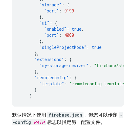
"storage"
:
{
"port"
:
9199
},
"ui"
:
{
"enabled"
:
true
,
"port"
:
4000
},
"singleProjectMode"
:
true
},
"extensions"
:
{
"my-storage-resizer"
:
"firebase/storage
},
"remoteconfig"
:
{
"template"
:
"remoteconfig.template.jso
}
}
默认情况下使用
firebase.json
，但您可以传递
-
-config
PATH
标志以指定另一配置文件。