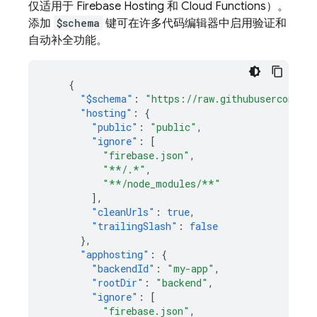
仅适用于
Firebase Hosting
和
Cloud Functions
）。
添加
$schema
键可在许多代码编辑器中启用验证和
自动补全功能。
{
"$schema"
:
"https://raw.githubusercontent
"hosting"
:
{
"public"
:
"public"
,
"ignore"
:
[
"firebase.json"
,
"**/.*"
,
"**/node_modules/**"
],
"cleanUrls"
:
true
,
"trailingSlash"
:
false
},
"apphosting"
:
{
"backendId"
:
"my-app"
,
"rootDir"
:
"backend"
,
"ignore"
:
[
"firebase.json"
,