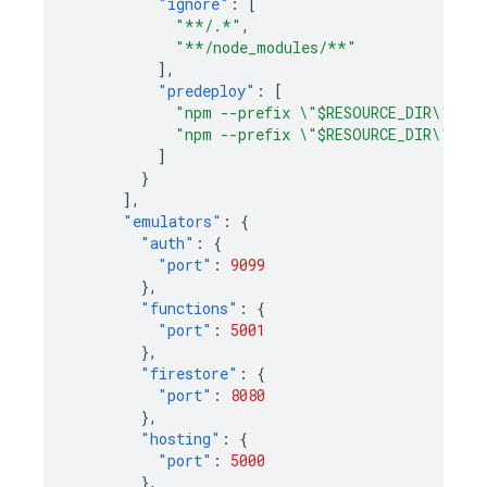
"ignore"
:
[
"**/.*"
,
"**/node_modules/**"
],
"predeploy"
:
[
"npm --prefix \"$RESOURCE_DIR\" run
"npm --prefix \"$RESOURCE_DIR\" run
]
}
],
"emulators"
:
{
"auth"
:
{
"port"
:
9099
},
"functions"
:
{
"port"
:
5001
},
"firestore"
:
{
"port"
:
8080
},
"hosting"
:
{
"port"
:
5000
},