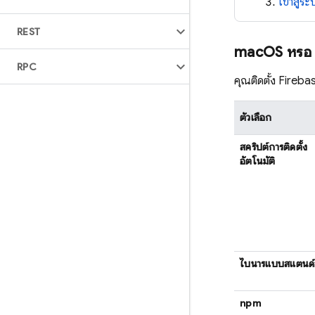
เข้าสู
REST
mac
OS หรือ
RPC
คุณติดตั้ง
Fireba
ตัวเลือก
สคริปต์การติดตั้ง
อัตโนมัติ
ไบนารีแบบสแตนด
npm