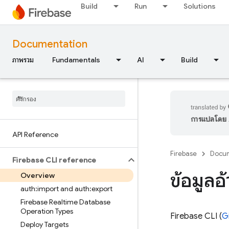
Build
Run
Solutions
Documentation
ภาพรวม
Fundamentals
AI
Build
การแปลโดย A
API Reference
Firebase
Docum
Firebase CLI reference
ข้อมูลอ
Overview
auth:import and auth:export
Firebase Realtime Database
Operation Types
Firebase
CLI (
G
Deploy Targets