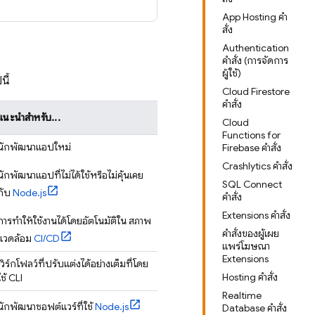
App Hosting คำ
สั่ง
Authentication
คำสั่ง (การจัดการ
ผู้ใช้)
นี้
Cloud Firestore
คำสั่ง
แนะนำสำหรับ...
Cloud
Functions for
นักพัฒนาแอปใหม่
Firebase คำสั่ง
Crashlytics คำสั่ง
นักพัฒนาแอปที่ไม่ได้ใช้หรือไม่คุ้นเคย
SQL Connect
กับ
Node.js
คำสั่ง
Extensions คำสั่ง
การทำให้ใช้งานได้โดยอัตโนมัติใน สภาพ
คำสั่งของผู้เผย
แวดล้อม
CI/CD
แพร่โฆษณา
Extensions
เวิร์กโฟลว์ที่ปรับแต่งได้อย่างเต็มที่โดย
Hosting คำสั่ง
ใช้ CLI
Realtime
นักพัฒนาซอฟต์แวร์ที่ใช้
Node.js
Database คำสั่ง