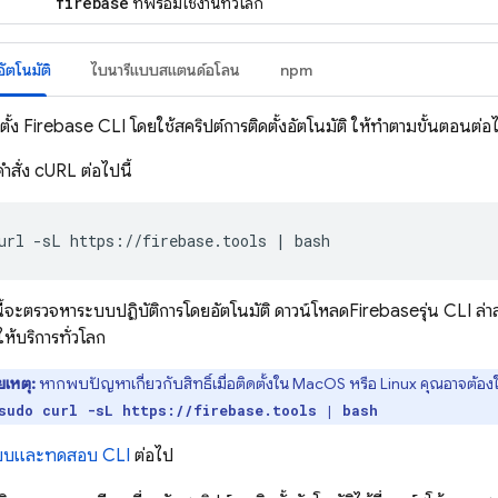
firebase
ที่พร้อมใช้งานทั่วโลก
อัตโนมัติ
ไบนารีแบบสแตนด์อโลน
npm
ตั้ง
Firebase
CLI โดยใช้สคริปต์การติดตั้งอัตโนมัติ ให้ทำตามขั้นตอนต่อไ
คำสั่ง cURL ต่อไปนี้
url -sL https://firebase.tools | bash
นี้จะตรวจหาระบบปฏิบัติการโดยอัตโนมัติ ดาวน์โหลด
Firebase
รุ่น CLI ล่า
ให้บริการทั่วโลก
เหตุ:
หากพบปัญหาเกี่ยวกับสิทธิ์เมื่อติดตั้งใน MacOS หรือ Linux คุณอาจต้องใ
sudo curl -sL https://firebase.tools | bash
่ระบบและทดสอบ CLI
ต่อไป