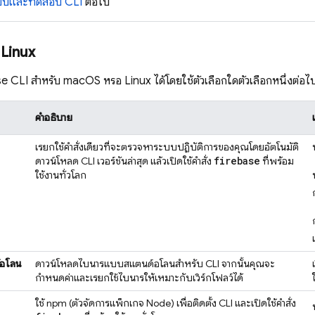
่ระบบและทดสอบ CLI
ต่อไป
 Linux
se
CLI สำหรับ macOS หรือ Linux ได้โดยใช้ตัวเลือกใดตัวเลือกหนึ่งต่อไป
คำอธิบาย
เรียกใช้คำสั่งเดียวที่จะตรวจหาระบบปฏิบัติการของคุณโดยอัตโนมัติ
firebase
ดาวน์โหลด CLI เวอร์ชันล่าสุด แล้วเปิดใช้คำสั่ง
ที่พร้อม
ใช้งานทั่วโลก
์อโลน
ดาวน์โหลดไบนารีแบบสแตนด์อโลนสำหรับ CLI จากนั้นคุณจะ
กำหนดค่าและเรียกใช้ไบนารีให้เหมาะกับเวิร์กโฟลว์ได้
ใช้ npm (ตัวจัดการแพ็กเกจ Node) เพื่อติดตั้ง CLI และเปิดใช้คำสั่ง