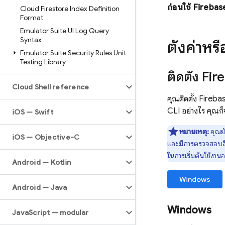
ก่อนใช้
Firebas
Cloud Firestore Index Definition
Format
Emulator Suite UI Log Query
Syntax
ตั้งค่าหร
Emulator Suite Security Rules Unit
Testing Library
ติดตั้ง
Fir
Cloud Shell reference
คุณติดตั้ง
Fireba
CLI อย่างไร คุณก็
i
OS — Swift
หมายเหตุ:
คุณยั
i
OS — Objective-C
และมีการตรวจสอบสิทธ
ในการเริ่มต้นใช้งานอ
Android — Kotlin
Windows
Android — Java
Windows
Java
Script — modular