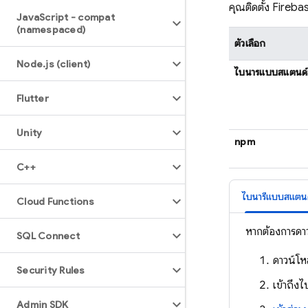
คุณติดตั้ง
Fireba
Java
Script - compat
(namespaced)
ตัวเลือก
Node
.
js (client)
ไบนารีแบบสแตนด
Flutter
Unity
npm
C++
ไบนารีแบบสแตน
Cloud Functions
หากต้องการดา
SQL Connect
ดาวน์โ
Security Rules
เข้าถึงไ
Admin SDK