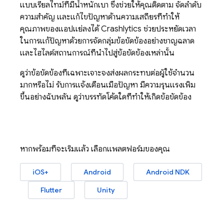
แบบเรียลไทม์ที่มีน้ำหนักเบา ซึ่งช่วยให้คุณติดตาม จัดลำดับ
ความสำคัญ และแก้ไขปัญหาด้านความเสถียรที่ทำให้
คุณภาพของแอปแย่ลงได้
Crashlytics
ช่วยประหยัดเวลา
ในการแก้ปัญหาด้วยการจัดกลุ่มข้อขัดข้องอย่างชาญฉลาด
และไฮไลต์สถานการณ์ที่นำไปสู่ข้อขัดข้องเหล่านั้น
ดูว่าข้อขัดข้องที่เฉพาะเจาะจงส่งผลกระทบต่อผู้ใช้จำนวน
มากหรือไม่ รับการแจ้งเตือนเมื่อปัญหา มีความรุนแรงเพิ่ม
ขึ้นอย่างฉับพลัน ดูว่าบรรทัดโค้ดใดที่ทำให้เกิดข้อขัดข้อง
หากพร้อมที่จะเริ่มแล้ว เลือกแพลตฟอร์มของคุณ
iOS+
Android
Android NDK
Flutter
Unity