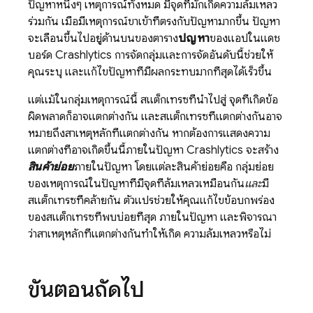
ปัญหาหนึ่งๆ เหตุการณ์ทั้งหมด มีจุดที่มักเกิดความล้มเหลว
ร่วมกัน เมื่อมีเหตุการณ์ขาเข้าที่ตรงกับปัญหามากขึ้น ปัญหา
จะเลื่อนขึ้นไปอยู่ด้านบนของตาราง
ปัญหา
ของแอปในแดช
บอร์ด
Crashlytics
การจัดกลุ่มและการจัดอันดับนี้ช่วยให้
คุณระบุ และแก้ไขปัญหาที่มีผลกระทบมากที่สุดได้เร็วขึ้น
แต่แม้ในกลุ่มเหตุการณ์นี้ สแต็กเทรซที่นำไปสู่ จุดที่เกิดข้อ
ผิดพลาดก็อาจแตกต่างกัน และสแต็กเทรซที่แตกต่างกันอาจ
หมายถึงสาเหตุหลักที่แตกต่างกัน หากต้องการแสดงความ
แตกต่างที่อาจเกิดขึ้นนี้ภายในปัญหา
Crashlytics
จะสร้าง
สินค้าย่อย
ภายในปัญหา โดยแต่ละสินค้าย่อยคือ กลุ่มย่อย
ของเหตุการณ์ในปัญหาที่มีจุดที่ล้มเหลวเหมือนกัน
และ
มี
สแต็กเทรซที่คล้ายกัน ตัวแปรช่วยให้คุณแก้ไขข้อบกพร่อง
ของสแต็กเทรซที่พบบ่อยที่สุด ภายในปัญหา และพิจารณา
ว่าสาเหตุหลักที่แตกต่างกันทำให้เกิด ความล้มเหลวหรือไม่
ขั้นตอนถัดไป