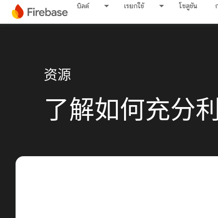
บิลด์
เรียกใช้
โซลูชัน
资源
了解如何充分利用