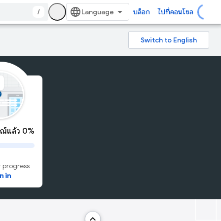
/
บล็อก
ไปที่คอนโซล
รณ์แล้ว 0%
 progress
n in
keyboard_arrow_up