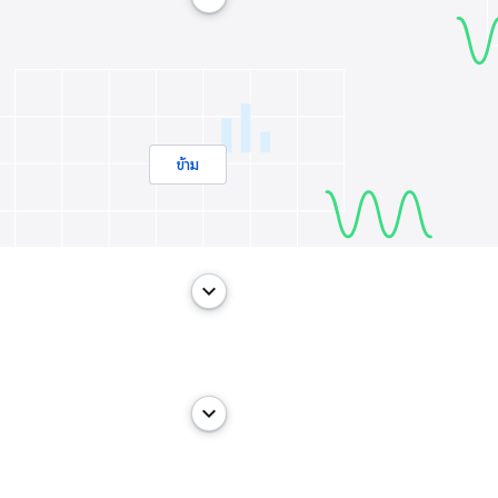
ข้าม
keyboard_arrow_down
keyboard_arrow_down