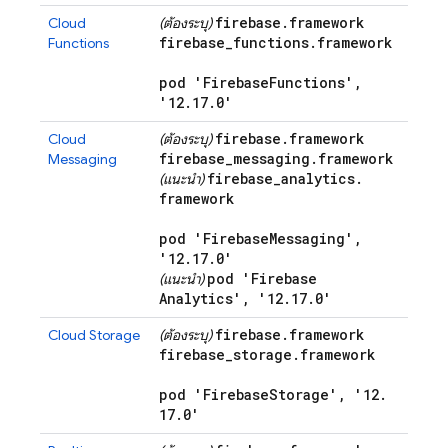
firebase
.
framework
Cloud
(ต้องระบุ)
firebase
_
functions
.
framework
Functions
pod 'Firebase
Functions'
,
'12
.
17
.
0'
firebase
.
framework
Cloud
(ต้องระบุ)
firebase
_
messaging
.
framework
Messaging
firebase
_
analytics
.
(แนะนำ)
framework
pod 'Firebase
Messaging'
,
'12
.
17
.
0'
pod 'Firebase
(แนะนำ)
Analytics'
,
'12
.
17
.
0'
firebase
.
framework
Cloud Storage
(ต้องระบุ)
firebase
_
storage
.
framework
pod 'Firebase
Storage'
,
'12
.
17
.
0'