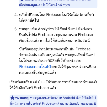
เจ็กต์
ของคุณ
และ ไม่ใช่โปรเจ็กต์
Pods
กลับไปที่คอนโซล
Firebase
ในเวิร์กโฟลว์การตั้งค่า
ให้คลิก
ถัดไป
หากคุณเพิ่ม
Analytics
ให้เรียกใช้แอปเพื่อส่งการ
ยืนยันไปยัง Firebase ว่าคุณผสานรวม Firebase
เรียบร้อยแล้ว หากไม่ ให้ข้ามขั้นตอนการยืนยันนี้
บันทึกของอุปกรณ์จะแสดงการยืนยัน Firebase
ว่าการเริ่มต้น เสร็จสมบูรณ์แล้ว หากคุณเรียกใช้แอป
ในโปรแกรมจำลองที่มีสิทธิ์เข้าถึงเครือข่าย
Firebase
คอนโซล
จะแจ้งให้คุณทราบว่าการเชื่อม
ต่อแอปเสร็จสมบูรณ์แล้ว
เรียบร้อยแล้ว แอป C++ ได้รับการลงทะเบียนและกำหนดค่า
ให้ใช้ผลิตภัณฑ์ Firebase แล้ว
หมายเหตุ:
หากคุณเผยแพร่เกมบน Android ด้วย ให้กลับไป
ที่
หน้าภาพรวมโปรเจ็กต์ Firebase
แล้วลงทะเบียนเป้าหมายของบิ