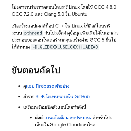
โปรดทราบว่าเราทดสอบไลบรารี Linux โดยใช้ GCC 4.8.0,
GCC 7.2.0 และ Clang 5.0 ใน Ubuntu
เมื่อสร้างแอปเดสก์ท็อป C++ ใน Linux ให้ลิงก์ไลบรารี
ระบบ
pthread
กับโปรเจ็กต์ ดูข้อมูลเพิ่มเติมได้ในเอกสาร
ประกอบของคอมไพเลอร์ หากคุณสร้างด้วย GCC 5 ขึ้นไป
ให้กำหนด
-D_GLIBCXX_USE_CXX11_ABI=0
ขั้นตอนถัดไป
ดู
แอป Firebase ตัวอย่าง
สำรวจ
SDK โอเพนซอร์สใน GitHub
เตรียมพร้อมเปิดตัวแอปโดยทำดังนี้
ตั้งค่า
การแจ้งเตือน งบประมาณ
สำหรับโปร
เจ็กต์ใน
Google Cloud
คอนโซล