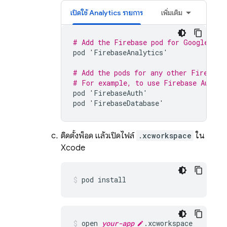
เปิดใช้
Analytics
รายการ
เพิ่มเติม
# Add the Firebase pod for 
Google Ana
pod
'
FirebaseAnalytics
'
# Add the pods for any other Firebase
# For example, to use 
Firebase Authen
pod
'
FirebaseAuth
'
pod
'
FirebaseDatabase
'
ติดตั้งพ็อด แล้วเปิดไฟล์
.xcworkspace
ใน
Xcode
pod install
open 
your-app
.xcworkspace