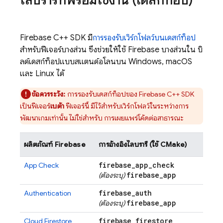
ไลบรารีที่พร้อมใช้งาน (เดสก์ท็อป)
Firebase
C++
SDK มี
การรองรับเวิร์กโฟลว์บนเดสก์ท็อป
สำหรับฟีเจอร์บางส่วน ซึ่งช่วยให้ใช้ Firebase บางส่วนใน บิ
ลด์เดสก์ท็อปแบบสแตนด์อโลนบน Windows, macOS
และ Linux ได้
ข้อควรระวัง:
การรองรับเดสก์ท็อปของ
Firebase
C++
SDK
เป็นฟีเจอร์
เบต้า
ฟีเจอร์นี้ มีไว้สำหรับเวิร์กโฟลว์ในระหว่างการ
พัฒนาเกมเท่านั้น ไม่ใช่สำหรับ การเผยแพร่โค้ดต่อสาธารณะ
ผลิตภัณฑ์ Firebase
การอ้างอิงไลบรารี (ใช้ CMake)
firebase
_
app
_
check
App Check
firebase
_
app
(ต้องระบุ)
firebase
_
auth
Authentication
firebase
_
app
(ต้องระบุ)
firebase
_
firestore
Cloud Firestore