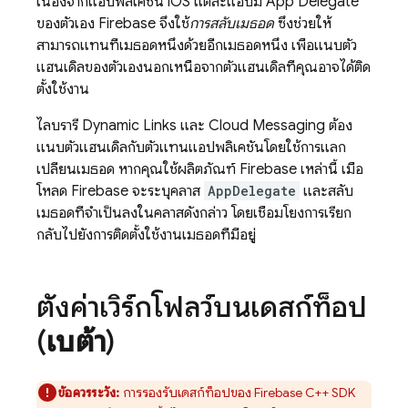
เนื่องจากแอปพลิเคชัน iOS แต่ละแอปมี App Delegate
ของตัวเอง Firebase จึงใช้
การสลับเมธอด
ซึ่งช่วยให้
สามารถแทนที่เมธอดหนึ่งด้วยอีกเมธอดหนึ่ง เพื่อแนบตัว
แฮนเดิลของตัวเองนอกเหนือจากตัวแฮนเดิลที่คุณอาจได้ติด
ตั้งใช้งาน
ไลบรารี
Dynamic Links
และ
Cloud Messaging
ต้อง
แนบตัวแฮนเดิลกับตัวแทนแอปพลิเคชันโดยใช้การแลก
เปลี่ยนเมธอด หากคุณใช้ผลิตภัณฑ์ Firebase เหล่านี้ เมื่อ
โหลด Firebase จะระบุคลาส
AppDelegate
และสลับ
เมธอดที่จำเป็นลงในคลาสดังกล่าว โดยเชื่อมโยงการเรียก
กลับไปยังการติดตั้งใช้งานเมธอดที่มีอยู่
ตั้งค่าเวิร์กโฟลว์บนเดสก์ท็อป
(
เบต้า
)
ข้อควรระวัง:
การรองรับเดสก์ท็อปของ
Firebase
C++
SDK