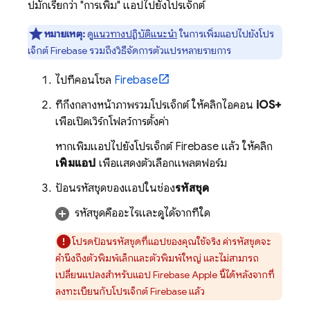
ปมักเรียกว่า "การเพิ่ม" แอปไปยังโปรเจ็กต์
หมายเหตุ:
ดู
แนวทางปฏิบัติแนะนำ
ในการเพิ่มแอปไปยังโปร
เจ็กต์ Firebase รวมถึงวิธีจัดการตัวแปรหลายรายการ
ไปที่คอนโซล
Firebase
ที่กึ่งกลางหน้าภาพรวมโปรเจ็กต์ ให้คลิกไอคอน
iOS+
เพื่อเปิดเวิร์กโฟลว์การตั้งค่า
หากเพิ่มแอปไปยังโปรเจ็กต์ Firebase แล้ว ให้คลิก
เพิ่มแอป
เพื่อแสดงตัวเลือกแพลตฟอร์ม
ป้อนรหัสชุดของแอปในช่อง
รหัสชุด
รหัสชุดคืออะไรและดูได้จากที่ใด
โปรดป้อนรหัสชุดที่แอปของคุณใช้จริง ค่ารหัสชุดจะ
คำนึงถึงตัวพิมพ์เล็กและตัวพิมพ์ใหญ่ และไม่สามารถ
เปลี่ยนแปลงสำหรับแอป Firebase Apple นี้ได้หลังจากที่
ลงทะเบียนกับโปรเจ็กต์ Firebase แล้ว