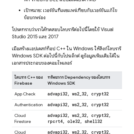
เป้าหมาย: เวอร์ชันที่เผยแพร่เทียบกับเวอร์ชันแก้ไข
ข้อบกพร่อง
โปรดทราบว่าเราได้ทดสอบไลบรารีต่อไปนี้โดยใช้ Visual
Studio 2015 และ 2017
เมื่อสร้างแอปเดสก์ท็อป C++ ใน Windows ให้ลิงก์ไลบรารี
Windows SDK ต่อไปนี้กับโปรเจ็กต์ ดูข้อมูลเพิ่มเติมได้ใน
เอกสารประกอบของคอมไพเลอร์
ไลบรารี C++ ของ
ทรัพยากร Dependency ของไลบรารี
Firebase
Windows SDK
advapi32
,
ws2
_
32
,
crypt32
App Check
advapi32
,
ws2
_
32
,
crypt32
Authentication
advapi32
,
ws2
_
32
,
crypt32
,
Cloud
rpcrt4
,
ole32
,
shell32
Firestore
advapi32
,
ws2
_
32
,
crypt32
,
Cloud