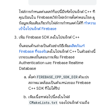
ไฟล์การกำหนดค่าเดสก์ท็อปนี้มีรหัสโปรเจ็กต์ C++ ที่
คุณป้อนใน
Firebase
เวิร์กโฟลว์การตั้งค่าคอนโซล ดู
ข้อมูลเพิ่มเติมเกี่ยวกับไฟล์การกำหนดค่าได้ที่
ทำความ
เข้าใจโปรเจ็กต์ Firebase
เพิ่ม Firebase SDK ลงในโปรเจ็กต์ C++
ขั้นตอนด้านล่างเป็นตัวอย่างวิธีเพิ่ม
ผลิตภัณฑ์
Firebase ที่รองรับ
ลงในโปรเจ็กต์ C++ ในตัวอย่างนี้
เราจะแสดงขั้นตอนการเพิ่ม
Firebase
Authentication
และ
Firebase Realtime
Database
ตั้งค่า
FIREBASE_CPP_SDK_DIR
ตัวแปร
สภาพแวดล้อมเป็นตำแหน่งของ
Firebase
C++
SDK ที่ไม่ได้ซิป
เพิ่มเนื้อหาต่อไปนี้ลงในไฟล์
CMakeLists.txt
ของโปรเจ็กต์ รวมถึง