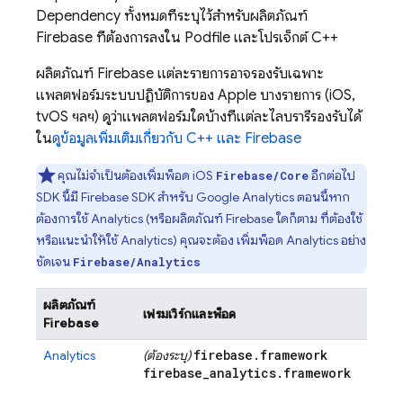
Dependency ทั้งหมดที่ระบุไว้สำหรับผลิตภัณฑ์
Firebase ที่ต้องการลงใน Podfile และโปรเจ็กต์ C++
ผลิตภัณฑ์ Firebase แต่ละรายการอาจรองรับเฉพาะ
แพลตฟอร์มระบบปฏิบัติการของ Apple บางรายการ (iOS,
tvOS ฯลฯ) ดูว่าแพลตฟอร์มใดบ้างที่แต่ละไลบรารีรองรับได้
ใน
ดูข้อมูลเพิ่มเติมเกี่ยวกับ C++ และ Firebase
คุณไม่จำเป็นต้องเพิ่มพ็อด iOS
อีกต่อไป
Firebase/Core
SDK นี้มี Firebase SDK สำหรับ
Google Analytics
ตอนนี้หาก
ต้องการใช้
Analytics
(หรือผลิตภัณฑ์ Firebase ใดก็ตาม ที่ต้องใช้
หรือแนะนำให้ใช้
Analytics
) คุณจะต้อง เพิ่มพ็อด
Analytics
อย่าง
ชัดเจน
Firebase/Analytics
ผลิตภัณฑ์
เฟรมเวิร์กและพ็อด
Firebase
firebase
.
framework
Analytics
(ต้องระบุ)
firebase
_
analytics
.
framework