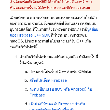
เป็นฟีเจอร์
เบต้า
ฟีเจอร์นี้มีไว้สำหรับเวิร์กโฟลว์ในระหว่างการ
พัฒนาเกมเท่านั้น ไม่ใช่สำหรับ การเผยแพร่โค้ดต่อสาธารณะ
เมื่อสร้างเกม การทดสอบเกมบนแพลตฟอร์มเดสก์ท็อปมัก
จะง่ายกว่ามาก จากนั้นจึงค่อยติดตั้งใช้งานและทดสอบบน
อุปกรณ์เคลื่อนที่ในภายหลังระหว่างการพัฒนา เรามี
ชุดย่อย
ของ
Firebase
C++
SDK
ที่ทำงานบน Windows,
macOS, Linux และภายในโปรแกรมแก้ไข C++ เพื่อ
รองรับเวิร์กโฟลว์นี้
สำหรับเวิร์กโฟลว์บนเดสก์ท็อป คุณต้องทำสิ่งต่อไปนี้
ให้เสร็จสมบูรณ์
กำหนดค่าโปรเจ็กต์ C++ สำหรับ CMake
สร้างโปรเจ็กต์ Firebase
ลงทะเบียนแอป (iOS หรือ Android) กับ
Firebase
เพิ่มไฟล์กำหนดค่า Firebase สำหรับ