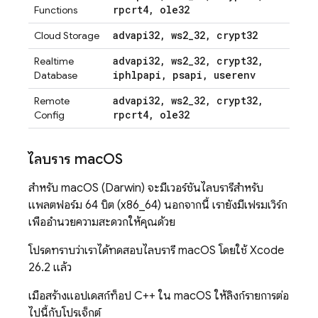
rpcrt4
,
ole32
Functions
advapi32
,
ws2
_
32
,
crypt32
Cloud Storage
advapi32
,
ws2
_
32
,
crypt32
,
Realtime
iphlpapi
,
psapi
,
userenv
Database
advapi32
,
ws2
_
32
,
crypt32
,
Remote
rpcrt4
,
ole32
Config
ไลบรารี mac
OS
สำหรับ macOS (Darwin) จะมีเวอร์ชันไลบรารีสำหรับ
แพลตฟอร์ม 64 บิต (x86_64) นอกจากนี้ เรายังมีเฟรมเวิร์ก
เพื่ออำนวยความสะดวกให้คุณด้วย
โปรดทราบว่าเราได้ทดสอบไลบรารี macOS โดยใช้ Xcode
26.2 แล้ว
เมื่อสร้างแอปเดสก์ท็อป C++ ใน macOS ให้ลิงก์รายการต่อ
ไปนี้กับโปรเจ็กต์