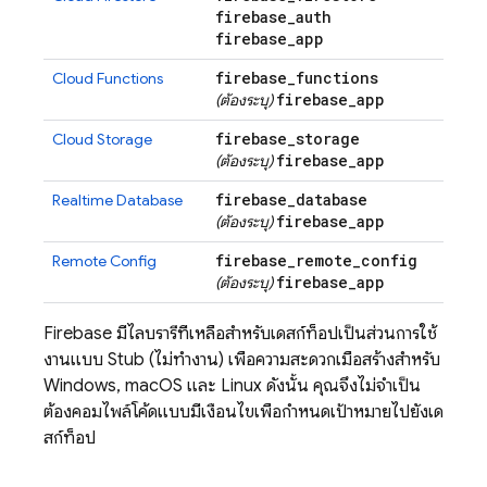
firebase
_
auth
firebase
_
app
firebase
_
functions
Cloud Functions
firebase
_
app
(ต้องระบุ)
firebase
_
storage
Cloud Storage
firebase
_
app
(ต้องระบุ)
firebase
_
database
Realtime Database
firebase
_
app
(ต้องระบุ)
firebase
_
remote
_
config
Remote Config
firebase
_
app
(ต้องระบุ)
Firebase มีไลบรารีที่เหลือสำหรับเดสก์ท็อปเป็นส่วนการใช้
งานแบบ Stub (ไม่ทำงาน) เพื่อความสะดวกเมื่อสร้างสำหรับ
Windows, macOS และ Linux ดังนั้น คุณจึงไม่จำเป็น
ต้องคอมไพล์โค้ดแบบมีเงื่อนไขเพื่อกำหนดเป้าหมายไปยังเด
สก์ท็อป