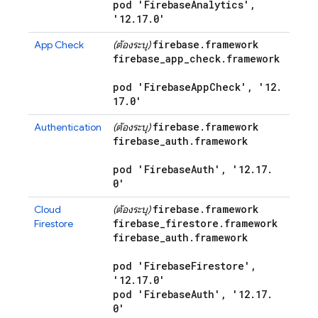
pod 'Firebase
Analytics'
,
'12
.
17
.
0'
firebase
.
framework
App Check
(ต้องระบุ)
firebase
_
app
_
check
.
framework
pod 'Firebase
App
Check'
,
'12
.
17
.
0'
firebase
.
framework
Authentication
(ต้องระบุ)
firebase
_
auth
.
framework
pod 'Firebase
Auth'
,
'12
.
17
.
0'
firebase
.
framework
Cloud
(ต้องระบุ)
firebase
_
firestore
.
framework
Firestore
firebase
_
auth
.
framework
pod 'Firebase
Firestore'
,
'12
.
17
.
0'
pod 'Firebase
Auth'
,
'12
.
17
.
0'