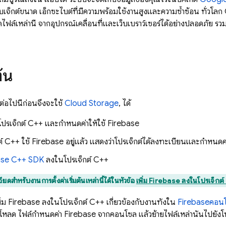
ออบเจ็กต์ขนาด เอ็กซะไบต์ที่มีความพร้อมใช้งานสูงและความซ้ำซ้อน ทั่วโลก
ฟล์เหล่านี้ จากอุปกรณ์เคลื่อนที่และเว็บเบราว์เซอร์ได้อย่างปลอดภัย รวมถ
ต้น
่อไปนี้ก่อนจึงจะใช้
Cloud Storage
, ได้
ปรเจ็กต์ C++ และกำหนดค่าให้ใช้ Firebase
ต์ C++ ใช้ Firebase อยู่แล้ว แสดงว่าโปรเจ็กต์ได้ลงทะเบียนและกำหนดค
ase
C++
SDK
ลงในโปรเจ็กต์ C++
ียดสำหรับงานการตั้งค่าเริ่มต้นเหล่านี้ได้ในหัวข้อ
เพิ่ม Firebase ลงในโปรเจ็กต
ิ่ม Firebase ลงในโปรเจ็กต์ C++ เกี่ยวข้องกับงานทั้งใน
Firebase
คอน
น์โหลด ไฟล์กำหนดค่า Firebase จากคอนโซล แล้วย้ายไฟล์เหล่านั้นไปยังโ