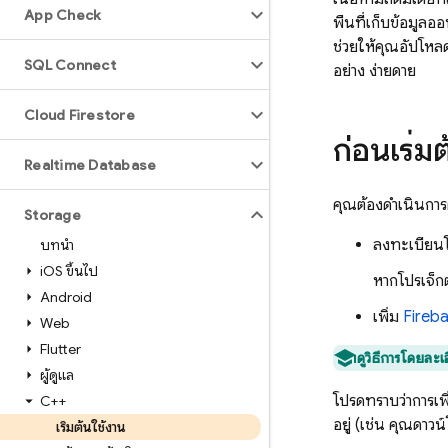
App Check
พื้นที่เก็บข้อมูล
ช่วยให้คุณอัปโหลดไ
SQL Connect
อย่าง ง่ายดาย
Cloud Firestore
ก่อนเริ่ม
Realtime Database
คุณต้องดำเนินการต
Storage
ลงทะเบียนโ
บทนำ
i
OS ขึ้นไป
หากโปรเจ็ก
Android
เพิ่ม
Fireb
Web
Flutter
ดูวิธีการโดยละเอ
ผู้ดูแล
โปรดทราบว่าการเพ
C++
อยู่ (เช่น คุณดาว
เริ่มต้นใช้งาน