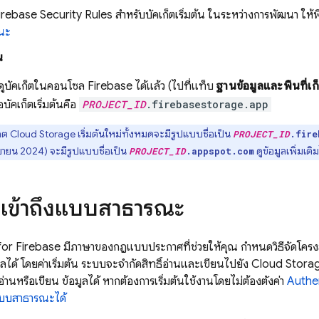
irebase Security Rules
สำหรับบัคเก็ตเริ่มต้น ในระหว่างการพัฒนา ให
ณะ
น
ดูบัคเก็ตในคอนโซล
Firebase
ได้แล้ว (ไปที่แท็บ
ฐานข้อมูลและพื้นที่เก
อบัคเก็ตเริ่มต้นคือ
PROJECT_ID
.firebasestorage.app
ก็ต
Cloud Storage
เริ่มต้นใหม่ทั้งหมดจะมีรูปแบบชื่อเป็น
PROJECT_ID
.fire
นยายน 2024
) จะมีรูปแบบชื่อเป็น
ดูข้อมูลเพิ่มเติ
PROJECT_ID
.appspot.com
ารเข้าถึงแบบสาธารณะ
for Firebase
มีภาษาของกฎแบบประกาศที่ช่วยให้คุณ กำหนดวิธีจัดโครงสร้า
ลได้ โดยค่าเริ่มต้น ระบบจะจำกัดสิทธิ์อ่านและเขียนไปยัง
Cloud Stora
ี่อ่านหรือเขียน ข้อมูลได้ หากต้องการเริ่มต้นใช้งานโดยไม่ต้องตั้งค่า
Authe
แบบสาธารณะได้