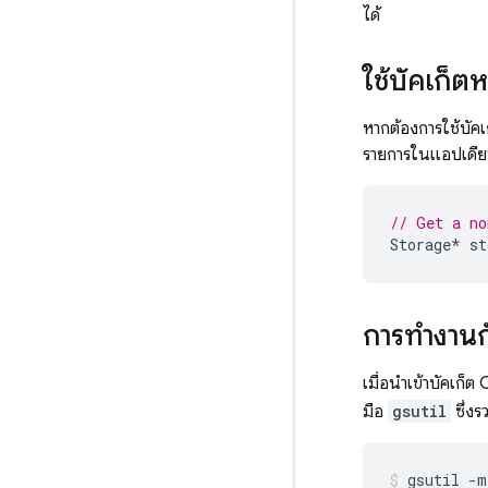
ได้
ใช้บัคเก็ต
หากต้องการใช้บัคเ
รายการในแอปเดีย
// Get a no
Storage
*
st
การทำงานกั
เมื่อนำเข้าบัคเก็ต
มือ
gsutil
ซึ่งร
gsutil -m