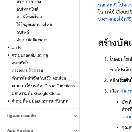
สร้างการอ้างอิง
นอกจากนี้ โปรดตร
อัปโหลดไฟล์
ในการใช้
Cloud S
ดาวน์โหลดไฟล์
ช่วงทดลองใช้ฟรี
ใช้ข้อมูลเมตาของไฟล์
ลบไฟล์
สร้างบัคเ
จัดการข้อผิดพลาด
Unity
ความปลอดภัยและ กฎ
ในคอนโซล
สถานที่ตั้ง
หากโปรเจ็กต
ตรวจสอบกิจกรรม
จัดการไฟล์ที่จัดเก็บไว้ในคอนโซล
คลิก
เริ่มต้
ขยายการใช้งานด้วย Cloud Functions
เลือก
ตำแหน
ผสานรวมกับ Google Cloud
คำถามที่พบบ่อยและการแก้ปัญหา
บัคเ
สำหร
กฎความปลอดภัย
ราคา
คุณส
App Hosting