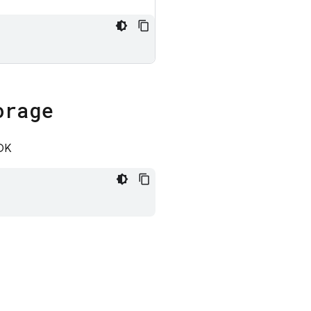
orage
DK