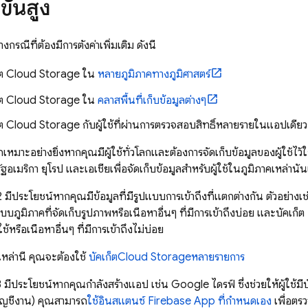
ขั้นสูง
รณีที่ต้องมีการตั้งค่าเพิ่มเติม ดังนี้
็ต
Cloud Storage
ใน
หลายภูมิภาคทางภูมิศาสตร์
็ต
Cloud Storage
ใน
คลาสพื้นที่เก็บข้อมูลต่างๆ
็ต
Cloud Storage
กับผู้ใช้ที่ผ่านการตรวจสอบสิทธิ์หลายรายในแอปเดียว
มาะอย่างยิ่งหากคุณมีผู้ใช้ทั่วโลกและต้องการจัดเก็บข้อมูลของผู้ใช้ไว้ใก
ัฐอเมริกา ยุโรป และเอเชียเพื่อจัดเก็บข้อมูลสำหรับผู้ใช้ในภูมิภาคเหล่า
2 มีประโยชน์หากคุณมีข้อมูลที่มีรูปแบบการเข้าถึงที่แตกต่างกัน ตัวอย่างเ
ภูมิภาคที่จัดเก็บรูปภาพหรือเนื้อหาอื่นๆ ที่มีการเข้าถึงบ่อย และบัคเก็ต 
้หรือเนื้อหาอื่นๆ ที่มีการเข้าถึงไม่บ่อย
หล่านี้ คุณจะต้องใช้
บัคเก็ต
Cloud Storage
หลายรายการ
 มีประโยชน์หากคุณกำลังสร้างแอป เช่น Google ไดรฟ์ ซึ่งช่วยให้ผู้ใช้มีบั
ัญชีงาน) คุณสามารถ
ใช้อินสแตนซ์ Firebase App ที่กำหนดเอง
เพื่อตรว