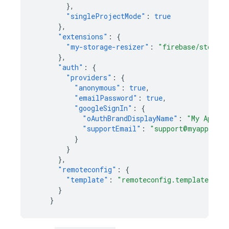
},
"singleProjectMode"
:
true
},
"extensions"
:
{
"my-storage-resizer"
:
"firebase/storage
},
"auth"
:
{
"providers"
:
{
"anonymous"
:
true
,
"emailPassword"
:
true
,
"googleSignIn"
:
{
"oAuthBrandDisplayName"
:
"My App"
,
"supportEmail"
:
"support@myapp.com
}
}
},
"remoteconfig"
:
{
"template"
:
"remoteconfig.template.jso
}
}