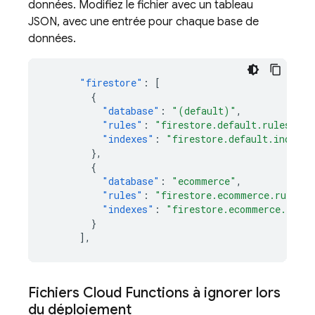
données. Modifiez le fichier avec un tableau
JSON, avec une entrée pour chaque base de
données.
"firestore"
:
[
{
"database"
:
"(default)"
,
"rules"
:
"firestore.default.rules"
,
"indexes"
:
"firestore.default.indexes
},
{
"database"
:
"ecommerce"
,
"rules"
:
"firestore.ecommerce.rules"
,
"indexes"
:
"firestore.ecommerce.index
}
],
Fichiers
Cloud Functions
à ignorer lors
du déploiement