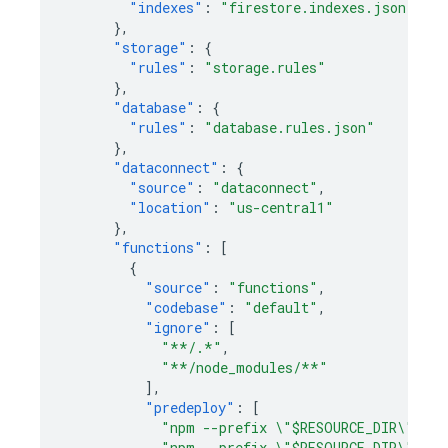
"indexes"
:
"firestore.indexes.json"
},
"storage"
:
{
"rules"
:
"storage.rules"
},
"database"
:
{
"rules"
:
"database.rules.json"
},
"dataconnect"
:
{
"source"
:
"dataconnect"
,
"location"
:
"us-central1"
},
"functions"
:
[
{
"source"
:
"functions"
,
"codebase"
:
"default"
,
"ignore"
:
[
"**/.*"
,
"**/node_modules/**"
],
"predeploy"
:
[
"npm --prefix \"$RESOURCE_DIR\" run
"npm --prefix \"$RESOURCE_DIR\" run