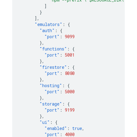
]
}
],
"emulators"
:
{
"auth"
:
{
"port"
:
9099
},
"functions"
:
{
"port"
:
5001
},
"firestore"
:
{
"port"
:
8080
},
"hosting"
:
{
"port"
:
5000
},
"storage"
:
{
"port"
:
9199
},
"ui"
:
{
"enabled"
:
true
,
"port"
:
4000