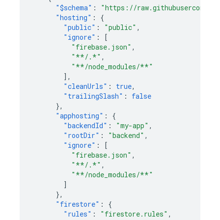
"$schema"
:
"https://raw.githubusercontent
"hosting"
:
{
"public"
:
"public"
,
"ignore"
:
[
"firebase.json"
,
"**/.*"
,
"**/node_modules/**"
],
"cleanUrls"
:
true
,
"trailingSlash"
:
false
},
"apphosting"
:
{
"backendId"
:
"my-app"
,
"rootDir"
:
"backend"
,
"ignore"
:
[
"firebase.json"
,
"**/.*"
,
"**/node_modules/**"
]
},
"firestore"
:
{
"rules"
:
"firestore.rules"
,