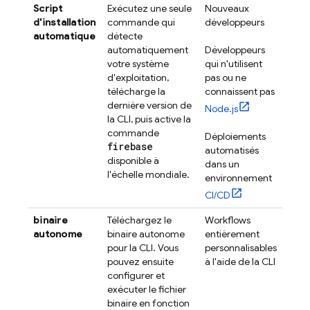
Script
Exécutez une seule
Nouveaux
d'installation
commande qui
développeurs
automatique
détecte
automatiquement
Développeurs
votre système
qui n'utilisent
d'exploitation,
pas ou ne
télécharge la
connaissent pas
dernière version de
Node.js
la CLI, puis active la
commande
Déploiements
firebase
automatisés
disponible à
dans un
l'échelle mondiale.
environnement
CI/CD
binaire
Téléchargez le
Workflows
autonome
binaire autonome
entièrement
pour la CLI. Vous
personnalisables
pouvez ensuite
à l'aide de la CLI
configurer et
exécuter le fichier
binaire en fonction