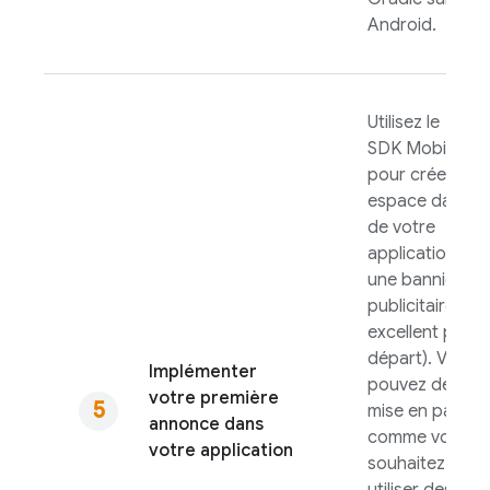
Android.
Utilisez le
SDK
Mobile Ad
pour créer un
espace dans l'U
de votre
application po
une bannière
publicitaire (un
excellent point
départ). Vous
Implémenter
pouvez définir 
votre première
mise en page
annonce dans
comme vous le
votre application
souhaitez ou