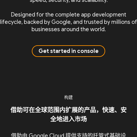
speed, security, and scalability.
Designed for the complete app development
lifecycle, backed by Google, and trusted by millions of
businesses around the world.
Get started in console
构建
借助可在全球范围内扩展的产品，快速、安
全地进入市场
借助由 Google Cloud 提供支持的托管式基础设