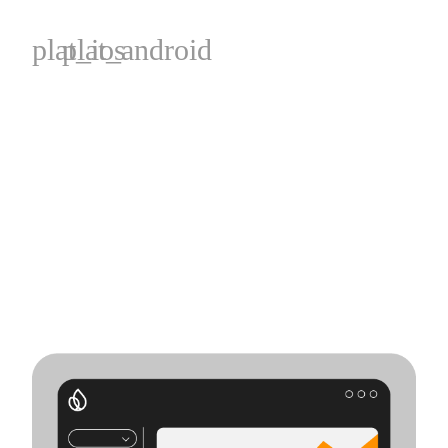
plat_ios
plat_android