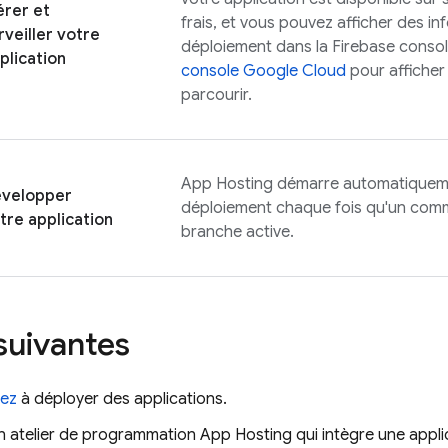
rer et
frais, et vous pouvez afficher des in
rveiller votre
déploiement dans la
Firebase
console
plication
console
Google Cloud
pour afficher 
parcourir.
App Hosting
démarre automatiquem
velopper
déploiement chaque fois qu'un comm
tre application
branche active.
suivantes
ez
à déployer des applications.
n atelier de programmation
App Hosting
qui intègre une appl