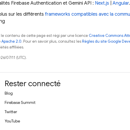
alités
Firebase Authentication
et
Gemini API
:
Next.js
|
Angular
.
plus sur les différents
frameworks compatibles avec la comm
ing
, le contenu de cette page est régi par une licence
Creative Commons Attr
e
Apache 2.0
. Pour en savoir plus, consultez les
Règles du site Google Dev
étés affiliées.
026/07/11 (UTC).
Rester connecté
Blog
Firebase Summit
Twitter
YouTube