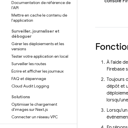
console
Fi
Documentation de référence de
l'API
Mettre en cache le contenu de
l'application
Surveiller
,
journaliser et
déboguer
Foncti
Gérer les déploiements et les
versions
Tester votre application en local
À l'aide d
Surveiller les routes
Firebase s
Écrire et afficher les journaux
FAQ et dépannage
Toujours 
Cloud Audit Logging
dépôt et 
déploieme
Solutions
lorsqu'une
Optimiser le chargement
d'images sur Next
.
js
Lorsqu'un
Connecter un réseau VPC
événemen
En répons