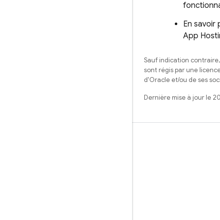
fonctionn
En savoir 
App Host
Sauf indication contraire
sont régis par une licenc
d'Oracle et/ou de ses soci
Dernière mise à jour le 2
Apprendre
Guides
Référence
Exemples
Bibliothèques