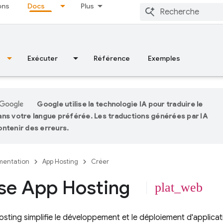
ons
Docs
Plus
Exécuter
Référence
Exemples
Google utilise la technologie IA pour traduire le
ns votre langue préférée. Les traductions générées par IA
ntenir des erreurs.
entation
App Hosting
Créer
se App Hosting
plat_web
osting
simplifie le développement et le déploiement d'applic