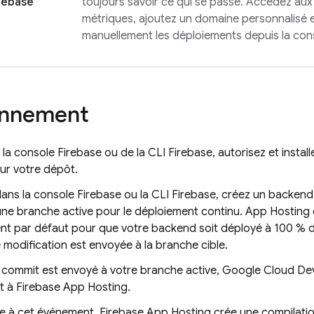
rebase
toujours savoir ce qui se passe. Accédez aux
métriques, ajoutez un domaine personnalisé 
manuellement les déploiements depuis la co
onnement
e la console
Firebase
ou de la CLI
Firebase
, autorisez et instal
ur votre dépôt.
dans la console
Firebase
ou la CLI
Firebase
, créez un backen
une branche active pour le déploiement continu.
App Hosting
nt par défaut pour que votre backend soit déployé à 100 % 
 modification est envoyée à la branche cible.
 commit est envoyé à votre branche active, Google Cloud De
t à
Firebase App Hosting
.
e à cet événement,
Firebase App Hosting
crée une compilati