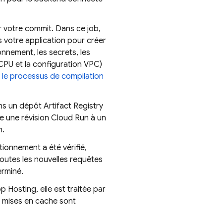
 votre commit. Dans ce job,
s votre application pour créer
onnement, les secrets, les
CPU et la configuration VPC)
z
le processus de compilation
ans un dépôt
Artifact Registry
e une révision
Cloud Run
à un
n.
ionnement a été vérifié,
toutes les nouvelles requêtes
erminé.
pp Hosting
, elle est traitée par
 mises en cache sont