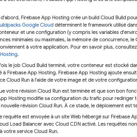
 d'abord,
Firebase App Hosting
crée un build
Cloud Build
pour
uildpacks Google Cloud
déterminent le framework utilisé dan
onteneur et une configuration (y compris les variables d'envir
ances minimales ou maximales, la mémoire de concurrence, le 
conviennent à votre application. Pour en savoir plus, consulte
Hosting
.
fois le job
Cloud Build
terminé, votre conteneur est stocké d
é à
Firebase App Hosting
.
Firebase App Hosting
ajoute ensuit
ice
Cloud Run
à l'aide de votre image et de votre configuratio
ue votre révision
Cloud Run
est terminée et que son bon fonct
App Hosting
modifie sa configuration du trafic pour rediriger 
 nouvelle révision
Cloud Run
. À ce stade, le déploiement est t
e requête est envoyée à un site Web hébergé sur
Firebase A
oud Load Balancer avec Cloud CDN activé. Les requêtes non
à votre service
Cloud Run
.