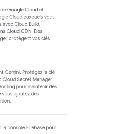
n de
Google Cloud
et
gle Cloud
auxquels vous
es avec
Cloud Build
,
ans Cloud CDN. Des
ager protègent vos clés
t Gemini. Protégez la clé
ec Cloud Secret Manager
Hosting pour maintenir des
e vous ajoutez des
ation.
s la console
Firebase
pour