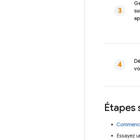
Gé
su
ap
Dé
vo
Étapes 
Commenc
Essayez u