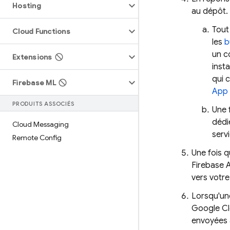
Hosting
au dépôt.
Tout
Cloud Functions
les
b
un c
Extensions
inst
qui 
Firebase ML
App 
PRODUITS ASSOCIÉS
Une 
dédi
Cloud Messaging
serv
Remote Config
Une fois q
Firebase 
vers votre
Lorsqu'un
Google Cl
envoyées 