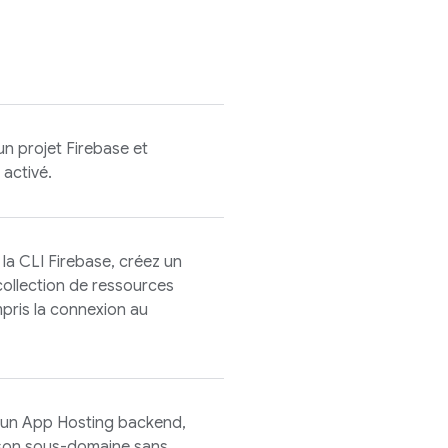
un projet Firebase et
 activé.
 la CLI
Firebase
, créez un
la collection de ressources
pris la connexion au
 un
App Hosting
backend,
r son sous-domaine sans