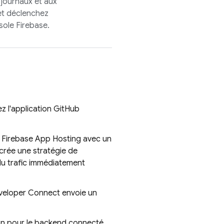
 journaux et aux
et déclenchez
nsole
Firebase
.
lez l'application GitHub
d
Firebase App Hosting
avec un
crée une stratégie de
du trafic immédiatement
veloper Connect envoie un
on pour le backend connecté