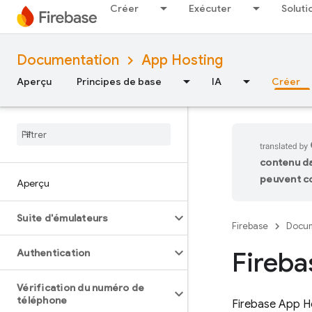
Créer
Exécuter
Soluti
Documentation
App Hosting
Aperçu
Principes de base
IA
Créer
contenu da
peuvent co
Aperçu
Suite d'émulateurs
Firebase
Docum
Fireba
Authentication
Vérification du numéro de
téléphone
Firebase App H