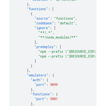
},
"functions"
:
[
{
"source"
:
"functions"
,
"codebase"
:
"default"
,
"ignore"
:
[
"**/.*"
,
"**/node_modules/**"
],
"predeploy"
:
[
"npm --prefix \"$RESOURCE_DIR\" run
"npm --prefix \"$RESOURCE_DIR\" run
]
}
],
"emulators"
:
{
"auth"
:
{
"port"
:
9099
},
"functions"
:
{
"port"
:
5001
},