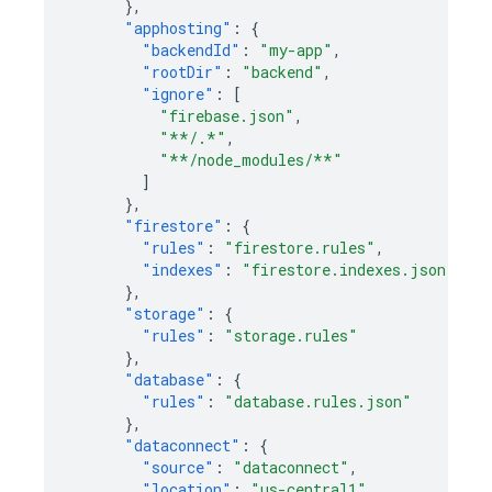
},
"apphosting"
:
{
"backendId"
:
"my-app"
,
"rootDir"
:
"backend"
,
"ignore"
:
[
"firebase.json"
,
"**/.*"
,
"**/node_modules/**"
]
},
"firestore"
:
{
"rules"
:
"firestore.rules"
,
"indexes"
:
"firestore.indexes.json"
},
"storage"
:
{
"rules"
:
"storage.rules"
},
"database"
:
{
"rules"
:
"database.rules.json"
},
"dataconnect"
:
{
"source"
:
"dataconnect"
,
"location"
:
"us-central1"