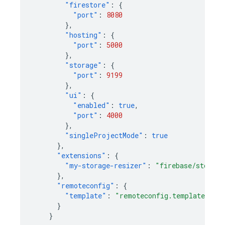
"firestore"
:
{
"port"
:
8080
},
"hosting"
:
{
"port"
:
5000
},
"storage"
:
{
"port"
:
9199
},
"ui"
:
{
"enabled"
:
true
,
"port"
:
4000
},
"singleProjectMode"
:
true
},
"extensions"
:
{
"my-storage-resizer"
:
"firebase/storage
},
"remoteconfig"
:
{
"template"
:
"remoteconfig.template.jso
}
}