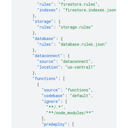
"rules"
:
"firestore.rules"
,
"indexes"
:
"firestore.indexes.json"
},
"storage"
:
{
"rules"
:
"storage.rules"
},
"database"
:
{
"rules"
:
"database.rules.json"
},
"dataconnect"
:
{
"source"
:
"dataconnect"
,
"location"
:
"us-central1"
},
"functions"
:
[
{
"source"
:
"functions"
,
"codebase"
:
"default"
,
"ignore"
:
[
"**/.*"
,
"**/node_modules/**"
],
"predeploy"
:
[