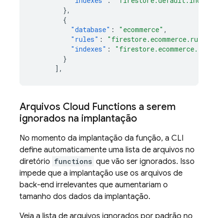
"indexes"
:
"firestore.default.indexes
},
{
"database"
:
"ecommerce"
,
"rules"
:
"firestore.ecommerce.rules"
,
"indexes"
:
"firestore.ecommerce.index
}
],
Arquivos
Cloud Functions
a serem
ignorados na implantação
No momento da implantação da função, a CLI
define automaticamente uma lista de arquivos no
diretório
functions
que vão ser ignorados. Isso
impede que a implantação use os arquivos de
back-end irrelevantes que aumentariam o
tamanho dos dados da implantação.
Veja a lista de arquivos ignorados por padrão no