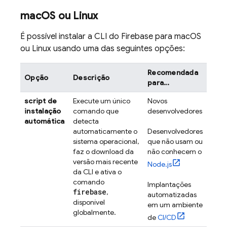
mac
OS ou Linux
É possível instalar a CLI do
Firebase
para macOS
ou Linux usando uma das seguintes opções:
Recomendada
Opção
Descrição
para…
script de
Execute um único
Novos
instalação
comando que
desenvolvedores
automática
detecta
automaticamente o
Desenvolvedores
sistema operacional,
que não usam ou
faz o download da
não conhecem o
versão mais recente
Node.js
da CLI e ativa o
comando
Implantações
firebase
,
automatizadas
disponível
em um ambiente
globalmente.
de
CI/CD