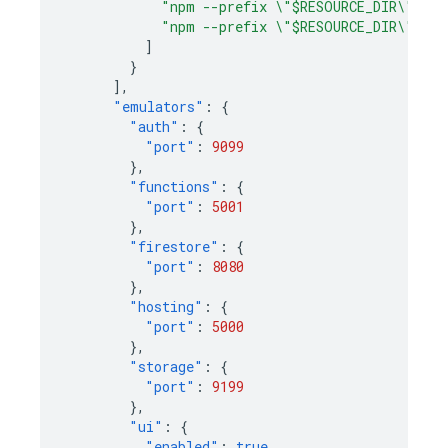
"npm --prefix \"$RESOURCE_DIR\" run
"npm --prefix \"$RESOURCE_DIR\" run
]
}
],
"emulators"
:
{
"auth"
:
{
"port"
:
9099
},
"functions"
:
{
"port"
:
5001
},
"firestore"
:
{
"port"
:
8080
},
"hosting"
:
{
"port"
:
5000
},
"storage"
:
{
"port"
:
9199
},
"ui"
:
{
"enabled"
:
true
,