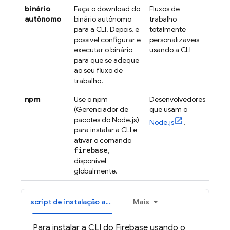
binário
Faça o download do
Fluxos de
autônomo
binário autônomo
trabalho
para a CLI. Depois, é
totalmente
possível configurar e
personalizáveis
executar o binário
usando a CLI
para que se adeque
ao seu fluxo de
trabalho.
npm
Use o npm
Desenvolvedores
(Gerenciador de
que usam o
pacotes do Node.js)
Node.js
.
para instalar a CLI e
ativar o comando
firebase
,
disponível
globalmente.
script de instalação automática
Mais
Para instalar a CLI do
Firebase
usando o