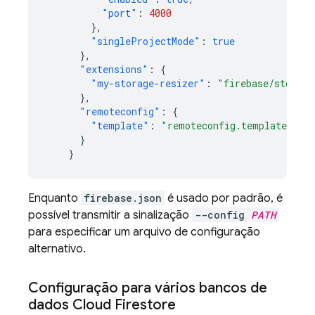
"port"
:
4000
},
"singleProjectMode"
:
true
},
"extensions"
:
{
"my-storage-resizer"
:
"firebase/storage
},
"remoteconfig"
:
{
"template"
:
"remoteconfig.template.jso
}
}
Enquanto
firebase.json
é usado por padrão, é
possível transmitir a sinalização
--config
PATH
para especificar um arquivo de configuração
alternativo.
Configuração para vários bancos de
dados
Cloud Firestore