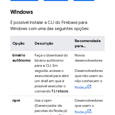
Windows
É possível instalar a CLI do
Firebase
para
Windows com uma das seguintes opções:
Recomendada
Opção
Descrição
para…
binário
Faça o download do
Novos
autônomo
binário autônomo
desenvolvedores
para a CLI. Em
seguida, acesse o
Desenvolvedores
executável para abrir
que não usam ou
um shell em que é
não conhecem o
possível executar o
Node.js
firebase
comando
.
npm
Use o npm
Desenvolvedores
(Gerenciador de
que usam o
pacotes do Node.js)
Node.js
.