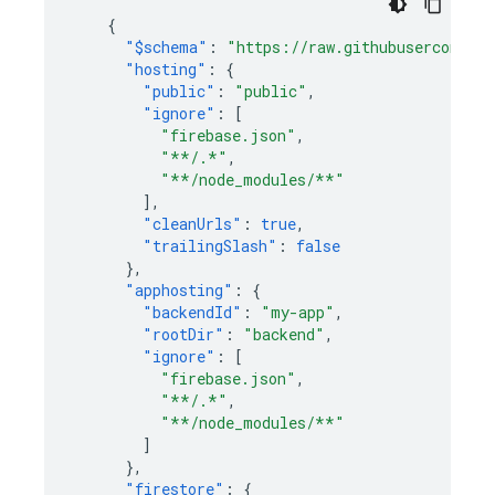
{
"$schema"
:
"https://raw.githubusercontent
"hosting"
:
{
"public"
:
"public"
,
"ignore"
:
[
"firebase.json"
,
"**/.*"
,
"**/node_modules/**"
],
"cleanUrls"
:
true
,
"trailingSlash"
:
false
},
"apphosting"
:
{
"backendId"
:
"my-app"
,
"rootDir"
:
"backend"
,
"ignore"
:
[
"firebase.json"
,
"**/.*"
,
"**/node_modules/**"
]
},
"firestore"
:
{