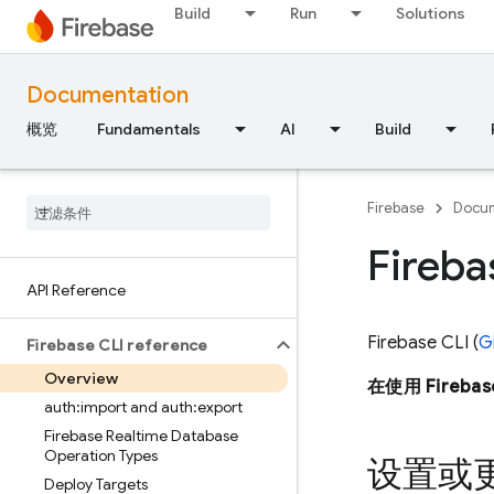
Build
Run
Solutions
Documentation
概览
Fundamentals
AI
Build
Firebase
Docum
Fireb
API Reference
Firebase
CLI (
G
Firebase CLI reference
Overview
在使用
Firebas
auth:import and auth:export
Firebase Realtime Database
Operation Types
设置或更
Deploy Targets