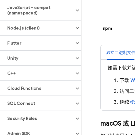
Java
Script - compat
(namespaced)
Node
.
js (client)
npm
Flutter
独立二进制文
Unity
如需下载并
C++
下载
W
Cloud Functions
访问二
继续
登
SQL Connect
Security Rules
mac
OS 或 L
Admin SDK