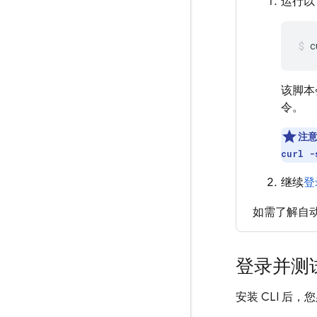
运行以下
c
该脚本
令。
注
curl -
继续
登
如需了解自
登录并测
安装 CLI 后