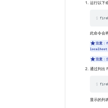
运行以下命令
fire
此命令会将您
注意
：
f
localhost
注意
：
通过列出 
fire
显示的列