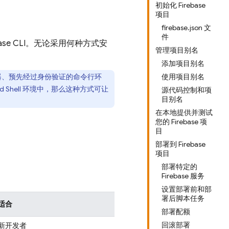
初始化 Firebase
项目
firebase.json 文
件
ase
CLI。无论采用何种方式安
管理项目别名
添加项目别名
器、预先经过身份验证的命令行环
使用项目别名
d Shell
环境中，那么这种方式可让
源代码控制和项
目别名
在本地提供并测试
您的 Firebase 项
目
部署到 Firebase
项目
部署特定的
Firebase 服务
设置部署前和部
署后脚本任务
适合
部署配额
回滚部署
新开发者