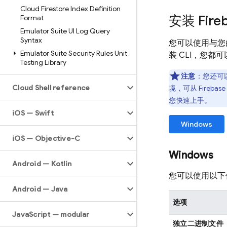
Cloud Firestore Index Definition
安装
Fire
Format
Emulator Suite UI Log Query
Syntax
您可以使用与您
Emulator Suite Security Rules Unit
装 CLI，您都
Testing Library
注意
：您还可
Cloud Shell reference
境，可从
Firebase
您快速上手。
i
OS — Swift
Windows
i
OS — Objective-C
Windows
Android — Kotlin
您可以使用以下任
Android — Java
选项
Java
Script — modular
独立二进制文件