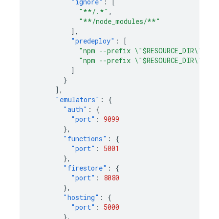
"ignore"
:
[
"**/.*"
,
"**/node_modules/**"
],
"predeploy"
:
[
"npm --prefix \"$RESOURCE_DIR\" run
"npm --prefix \"$RESOURCE_DIR\" run
]
}
],
"emulators"
:
{
"auth"
:
{
"port"
:
9099
},
"functions"
:
{
"port"
:
5001
},
"firestore"
:
{
"port"
:
8080
},
"hosting"
:
{
"port"
:
5000
},