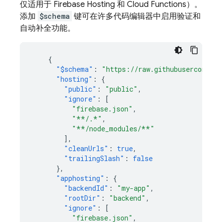
仅适用于
Firebase Hosting
和
Cloud Functions
）。
添加
$schema
键可在许多代码编辑器中启用验证和
自动补全功能。
{
"$schema"
:
"https://raw.githubusercontent
"hosting"
:
{
"public"
:
"public"
,
"ignore"
:
[
"firebase.json"
,
"**/.*"
,
"**/node_modules/**"
],
"cleanUrls"
:
true
,
"trailingSlash"
:
false
},
"apphosting"
:
{
"backendId"
:
"my-app"
,
"rootDir"
:
"backend"
,
"ignore"
:
[
"firebase.json"
,