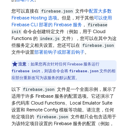
您可以直接在
firebase.json
文件中
配置大多数
Firebase Hosting
选项
。但是，对于其他
可以使用
Firebase
CLI 部署的 Firebase 服务
，
firebase
init
命令会创建特定文件（例如，用于
Cloud
Functions
的
index.js
文件），您可以在其中为这
些服务定义相关设置。您还可以在
firebase.json
文件中设置
部署前钩子或部署后钩子
。
注意
：
如果您再次针对任何 Firebase 服务运行
，则该命令会将
文件的相
firebase init
firebase.json
应部分重新改写为该服务的默认配置。
以下
firebase.json
文件是一个全面示例，展示了
适用于许多 Firebase 服务的配置选项。它还演示了
多代码库
Cloud Functions
、
Local Emulator Suite
设置和
Remote Config
模板等功能。请注意，任何
给定项目的
firebase.json
文件都只会包含适用于
为该特定项目设置的 Firebase 服务的配置（例如，