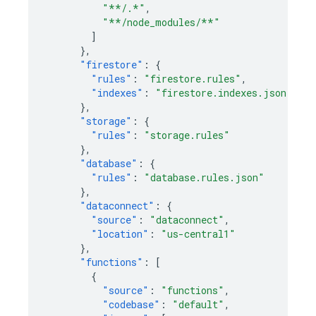
"**/.*"
,
"**/node_modules/**"
]
},
"firestore"
:
{
"rules"
:
"firestore.rules"
,
"indexes"
:
"firestore.indexes.json"
},
"storage"
:
{
"rules"
:
"storage.rules"
},
"database"
:
{
"rules"
:
"database.rules.json"
},
"dataconnect"
:
{
"source"
:
"dataconnect"
,
"location"
:
"us-central1"
},
"functions"
:
[
{
"source"
:
"functions"
,
"codebase"
:
"default"
,