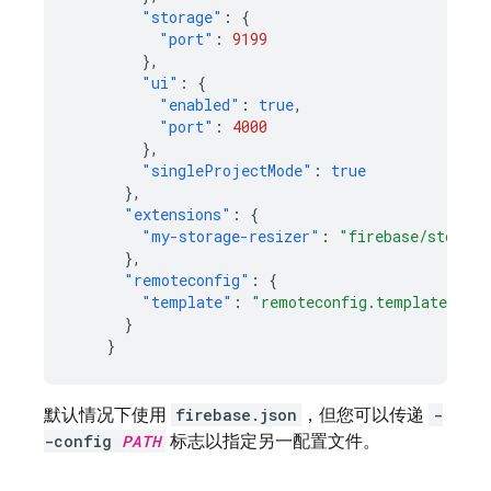
"storage"
:
{
"port"
:
9199
},
"ui"
:
{
"enabled"
:
true
,
"port"
:
4000
},
"singleProjectMode"
:
true
},
"extensions"
:
{
"my-storage-resizer"
:
"firebase/storage
},
"remoteconfig"
:
{
"template"
:
"remoteconfig.template.jso
}
}
默认情况下使用
firebase.json
，但您可以传递
-
-config
PATH
标志以指定另一配置文件。