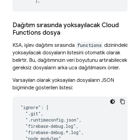
],
Dağıtım sırasında yoksayılacak
Cloud
Functions
dosya
KSA, işlev dağıtımı sırasında
functions
dizinindeki
yoksayılacak dosyaların listesini otomatik olarak
belirtir. Bu, dağıtımınızın veri boyutunu artırabilecek
gereksiz dosyaların arka uca dağıtılmasını önler.
Varsayılan olarak yoksayılan dosyaların JSON
biçiminde gösterilen listesi:
"ignore": [

  ".git",

  ".runtimeconfig.json",

  "firebase-debug.log",

  "firebase-debug.*.log",

  "node_modules"
