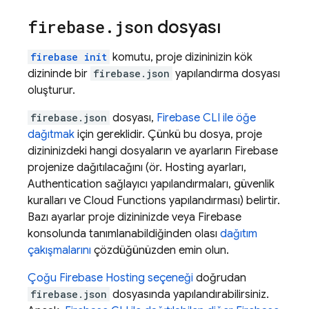
firebase
.
json
dosyası
firebase init
komutu, proje dizininizin kök
dizininde bir
firebase.json
yapılandırma dosyası
oluşturur.
firebase.json
dosyası,
Firebase
CLI ile öğe
dağıtmak
için gereklidir. Çünkü bu dosya, proje
dizininizdeki hangi dosyaların ve ayarların Firebase
projenize dağıtılacağını (ör.
Hosting
ayarları,
Authentication
sağlayıcı yapılandırmaları, güvenlik
kuralları ve
Cloud Functions
yapılandırması) belirtir.
Bazı ayarlar proje dizininizde veya
Firebase
konsolunda tanımlanabildiğinden olası
dağıtım
çakışmalarını
çözdüğünüzden emin olun.
Çoğu
Firebase Hosting
seçeneği
doğrudan
firebase.json
dosyasında yapılandırabilirsiniz.