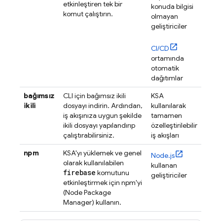
etkinleştiren tek bir
konuda bilgisi
komut çalıştırın.
olmayan
geliştiriciler
CI/CD
ortamında
otomatik
dağıtımlar
bağımsız
CLI için bağımsız ikili
KSA
ikili
dosyayı indirin. Ardından,
kullanılarak
iş akışınıza uygun şekilde
tamamen
ikili dosyayı yapılandırıp
özelleştirilebilir
çalıştırabilirsiniz.
iş akışları
npm
KSA'yı yüklemek ve genel
Node.js
olarak kullanılabilen
kullanan
firebase
komutunu
geliştiriciler
etkinleştirmek için npm'yi
(Node Package
Manager) kullanın.