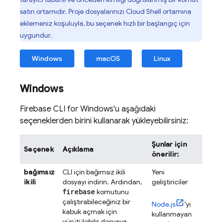
satırı ortamıdır. Proje dosyalarınızı
Cloud Shell
ortamına
eklemeniz koşuluyla, bu seçenek hızlı bir başlangıç için
uygundur.
Windows
macOS
Linux
Windows
Firebase
CLI for Windows'u aşağıdaki
seçeneklerden birini kullanarak yükleyebilirsiniz:
Şunlar için
Seçenek
Açıklama
önerilir:
bağımsız
CLI için bağımsız ikili
Yeni
ikili
dosyayı indirin. Ardından,
geliştiriciler
firebase
komutunu
çalıştırabileceğiniz bir
Node.js
'yi
kabuk açmak için
kullanmayan
yürütülebilir dosyaya