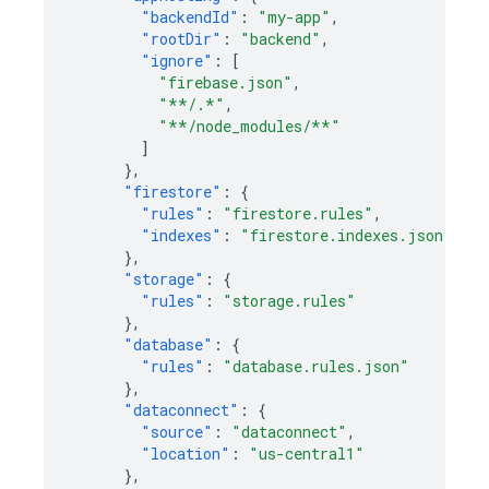
"backendId"
:
"my-app"
,
"rootDir"
:
"backend"
,
"ignore"
:
[
"firebase.json"
,
"**/.*"
,
"**/node_modules/**"
]
},
"firestore"
:
{
"rules"
:
"firestore.rules"
,
"indexes"
:
"firestore.indexes.json"
},
"storage"
:
{
"rules"
:
"storage.rules"
},
"database"
:
{
"rules"
:
"database.rules.json"
},
"dataconnect"
:
{
"source"
:
"dataconnect"
,
"location"
:
"us-central1"
},