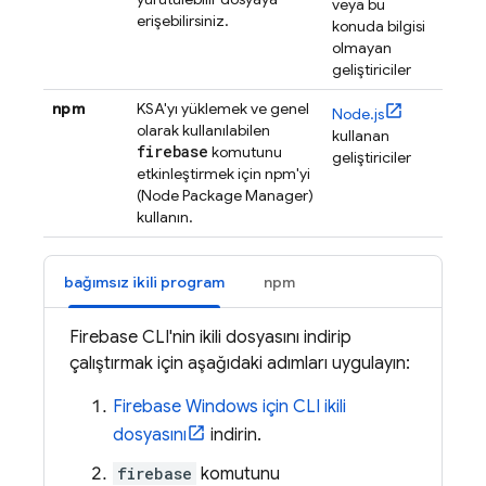
veya bu
erişebilirsiniz.
konuda bilgisi
olmayan
geliştiriciler
npm
KSA'yı yüklemek ve genel
Node.js
olarak kullanılabilen
kullanan
firebase
komutunu
geliştiriciler
etkinleştirmek için npm'yi
(Node Package Manager)
kullanın.
bağımsız ikili program
npm
Firebase
CLI'nin ikili dosyasını indirip
çalıştırmak için aşağıdaki adımları uygulayın:
Firebase
Windows için CLI ikili
dosyasını
indirin.
firebase
komutunu