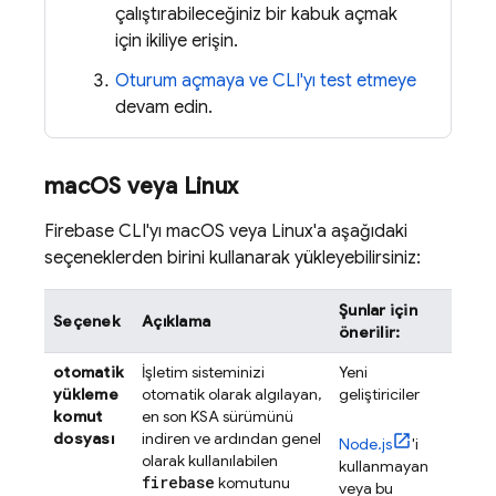
çalıştırabileceğiniz bir kabuk açmak
için ikiliye erişin.
Oturum açmaya ve CLI'yı test etmeye
devam edin.
mac
OS veya Linux
Firebase
CLI'yı macOS veya Linux'a aşağıdaki
seçeneklerden birini kullanarak yükleyebilirsiniz:
Şunlar için
Seçenek
Açıklama
önerilir:
otomatik
İşletim sisteminizi
Yeni
yükleme
otomatik olarak algılayan,
geliştiriciler
komut
en son KSA sürümünü
dosyası
indiren ve ardından genel
Node.js
'i
olarak kullanılabilen
kullanmayan
firebase
komutunu
veya bu