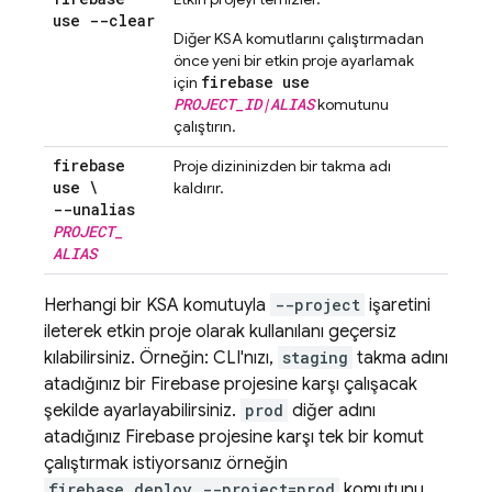
use --clear
Diğer KSA komutlarını çalıştırmadan
önce yeni bir etkin proje ayarlamak
firebase use
için
PROJECT_ID|ALIAS
komutunu
çalıştırın.
firebase
Proje dizininizden bir takma adı
use \
kaldırır.
--unalias
PROJECT
_
ALIAS
Herhangi bir KSA komutuyla
--project
işaretini
ileterek etkin proje olarak kullanılanı geçersiz
kılabilirsiniz. Örneğin: CLI'nızı,
staging
takma adını
atadığınız bir Firebase projesine karşı çalışacak
şekilde ayarlayabilirsiniz.
prod
diğer adını
atadığınız Firebase projesine karşı tek bir komut
çalıştırmak istiyorsanız örneğin
firebase deploy --project=prod
komutunu