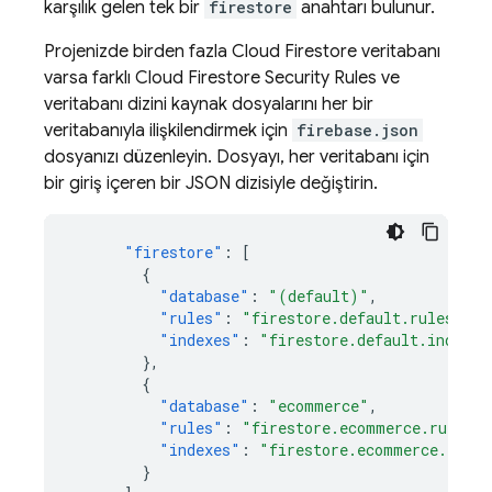
karşılık gelen tek bir
firestore
anahtarı bulunur.
Projenizde birden fazla
Cloud Firestore
veritabanı
varsa farklı
Cloud Firestore
Security Rules
ve
veritabanı dizini kaynak dosyalarını her bir
veritabanıyla ilişkilendirmek için
firebase.json
dosyanızı düzenleyin. Dosyayı, her veritabanı için
bir giriş içeren bir JSON dizisiyle değiştirin.
"firestore"
:
[
{
"database"
:
"(default)"
,
"rules"
:
"firestore.default.rules"
,
"indexes"
:
"firestore.default.indexes
},
{
"database"
:
"ecommerce"
,
"rules"
:
"firestore.ecommerce.rules"
,
"indexes"
:
"firestore.ecommerce.index
}