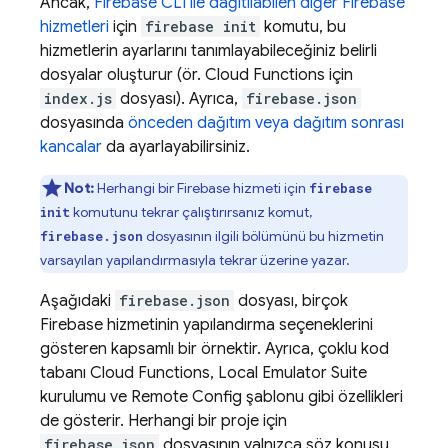
Ancak,
Firebase
CLI ile dağıtılabilen diğer Firebase
hizmetleri
için
firebase init
komutu, bu
hizmetlerin ayarlarını tanımlayabileceğiniz belirli
dosyalar oluşturur (ör.
Cloud Functions
için
index.js
dosyası). Ayrıca,
firebase.json
dosyasında
önceden dağıtım veya dağıtım sonrası
kancalar
da ayarlayabilirsiniz.
Not:
Herhangi bir Firebase hizmeti için
firebase
komutunu tekrar çalıştırırsanız komut,
init
dosyasının ilgili bölümünü bu hizmetin
firebase.json
varsayılan yapılandırmasıyla tekrar üzerine yazar.
Aşağıdaki
firebase.json
dosyası, birçok
Firebase hizmetinin yapılandırma seçeneklerini
gösteren kapsamlı bir örnektir. Ayrıca, çoklu kod
tabanı
Cloud Functions
,
Local Emulator Suite
kurulumu ve
Remote Config
şablonu gibi özellikleri
de gösterir. Herhangi bir proje için
firebase.json
dosyasının yalnızca söz konusu