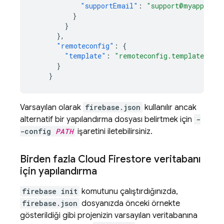
"supportEmail"
:
"support@myapp.com
}
}
},
"remoteconfig"
:
{
"template"
:
"remoteconfig.template.jso
}
}
Varsayılan olarak
firebase.json
kullanılır ancak
alternatif bir yapılandırma dosyası belirtmek için
-
-config
PATH
işaretini iletebilirsiniz.
Birden fazla
Cloud Firestore
veritabanı
için yapılandırma
firebase init
komutunu çalıştırdığınızda,
firebase.json
dosyanızda önceki örnekte
gösterildiği gibi projenizin varsayılan veritabanına