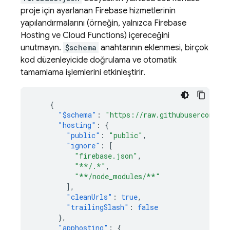
proje için ayarlanan Firebase hizmetlerinin
yapılandırmalarını (örneğin, yalnızca
Firebase
Hosting
ve
Cloud Functions
) içereceğini
unutmayın.
$schema
anahtarının eklenmesi, birçok
kod düzenleyicide doğrulama ve otomatik
tamamlama işlemlerini etkinleştirir.
{
"$schema"
:
"https://raw.githubusercontent
"hosting"
:
{
"public"
:
"public"
,
"ignore"
:
[
"firebase.json"
,
"**/.*"
,
"**/node_modules/**"
],
"cleanUrls"
:
true
,
"trailingSlash"
:
false
},
"apphosting"
:
{