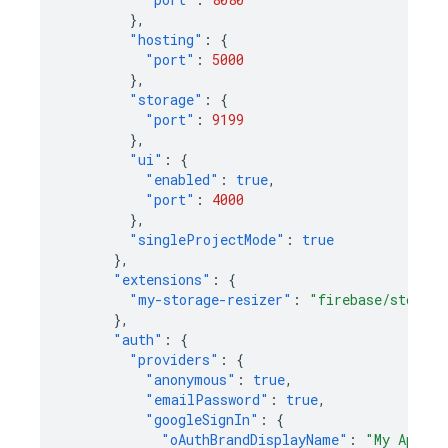
},
"hosting"
:
{
"port"
:
5000
},
"storage"
:
{
"port"
:
9199
},
"ui"
:
{
"enabled"
:
true
,
"port"
:
4000
},
"singleProjectMode"
:
true
},
"extensions"
:
{
"my-storage-resizer"
:
"firebase/storage
},
"auth"
:
{
"providers"
:
{
"anonymous"
:
true
,
"emailPassword"
:
true
,
"googleSignIn"
:
{
"oAuthBrandDisplayName"
:
"My App"
,