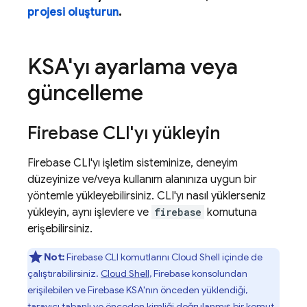
projesi oluşturun
.
KSA'yı ayarlama veya
güncelleme
Firebase
CLI'yı yükleyin
Firebase
CLI'yı işletim sisteminize, deneyim
düzeyinize ve/veya kullanım alanınıza uygun bir
yöntemle yükleyebilirsiniz. CLI'yı nasıl yüklerseniz
yükleyin, aynı işlevlere ve
firebase
komutuna
erişebilirsiniz.
Not:
Firebase
CLI komutlarını
Cloud Shell
içinde de
çalıştırabilirsiniz.
Cloud Shell
,
Firebase
konsolundan
erişilebilen ve
Firebase
KSA'nın önceden yüklendiği,
tarayıcı tabanlı ve önceden kimliği doğrulanmış bir komut