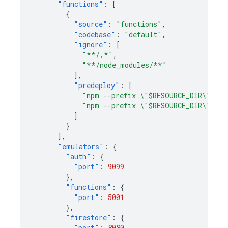
"functions"
:
[
{
"source"
:
"functions"
,
"codebase"
:
"default"
,
"ignore"
:
[
"**/.*"
,
"**/node_modules/**"
],
"predeploy"
:
[
"npm --prefix \"$RESOURCE_DIR\" run
"npm --prefix \"$RESOURCE_DIR\" run
]
}
],
"emulators"
:
{
"auth"
:
{
"port"
:
9099
},
"functions"
:
{
"port"
:
5001
},
"firestore"
:
{
"port"
:
8080