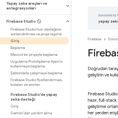
Yapay zeka araçları ve
entegrasyonları
Firebase Studio
yapay zeka 
Firebase Studio'nun desteğinin
sonlandırılması ve proje taşıma
Firebase
Docum
Giriş
Başlama
Fireba
Mevcut bir projeyle başlama
Uygulama Prototipleme Ajanı'nı
kullanmaya başlama
Doğrudan tarayıc
Şablonlarla çalışmaya başlama
geliştirin ve ku
Firebase Studio fiyatlandırması
,
kotaları ve sınırları
Firebase Studio
Firebase Studio'da yapay
zeka desteği
hazır, full-stac
Giriş
geliştirme ortam
her yerden erişi
Gemini'dan yardım alma