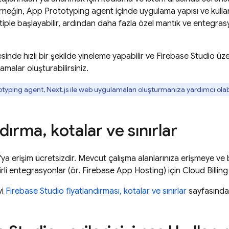
Örneğin,
App Prototyping agent
içinde uygulama yapısı ve kullanıc
otiple başlayabilir, ardından daha fazla özel mantık ve entegra
sinde hızlı bir şekilde yineleme yapabilir ve
Firebase Studio
üzer
amalar oluşturabilirsiniz.
otyping agent
, Next.js ile web uygulamaları oluşturmanıza yardımcı olabi
ndırma
,
kotalar ve sınırlar
'ya erişim ücretsizdir. Mevcut çalışma alanlarınıza erişmeye 
lirli entegrasyonlar (ör.
Firebase App Hosting
) için
Cloud Billing
yi
Firebase Studio fiyatlandırması, kotalar ve sınırlar
sayfasında b