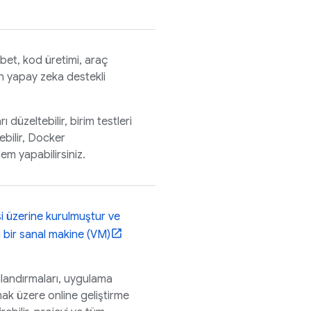
hbet, kod üretimi, araç
ın yapay zeka destekli
 düzeltebilir, birim testleri
zebilir, Docker
lem yapabilirsiniz.
i üzerine kurulmuştur ve
 bir sanal makine (VM)
pılandırmaları, uygulama
mak üzere online geliştirme