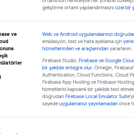
ortamınızın neredeyse her yönünü özelleştir
geliştirme ortamı yapılandırmasını
özel bir 
base ve
Web ve Android uygulamalarınızı doğrudan 
oud
emülasyon, test ve hata ayıklama için
yerl
onuna
hizmetlerinden ve araçlarından
yararlanın.
eşik
Firebase Studio
,
Firebase ve
Google Clou
mülatörler
bir şekilde entegre olur
. Örneğin, Firebase'
m
Authentication
,
Cloud Functions
,
Cloud Fi
i
Firebase App Hosting
ve
Firebase Hostin
hizmetlerini kapsamlı bir şekilde test etmek
doğrudan
Firebase Local Emulator Suite
'y
sayede
uygulamanızı yayınlamadan
önce te