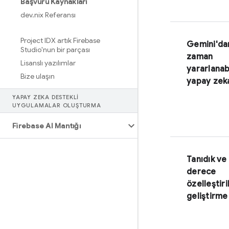
Başvuru Kaynakları
dev
.
nix Referansı
Project IDX artık Firebase
Gemini
'da
Studio'nun bir parçası
zaman
Lisanslı yazılımlar
yararlanab
Bize ulaşın
yapay zek
YAPAY ZEKA DESTEKLI
UYGULAMALAR OLUŞTURMA
Firebase AI Mantığı
Tanıdık ve
derece
özelleştiril
geliştirme