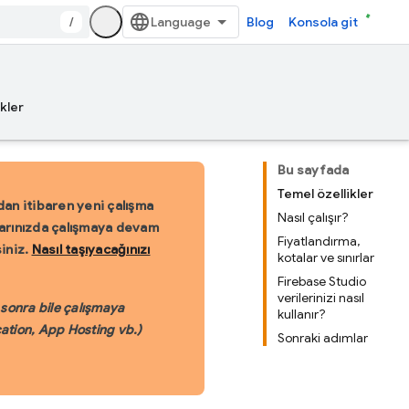
/
Blog
Konsola git
kler
Bu sayfada
Temel özellikler
an itibaren yeni çalışma
Nasıl çalışır?
nlarınızda çalışmaya devam
Fiyatlandırma,
siniz.
Nasıl taşıyacağınızı
kotalar ve sınırlar
Firebase Studio
verilerinizi nasıl
 sonra bile çalışmaya
kullanır?
cation, App Hosting vb.)
Sonraki adımlar