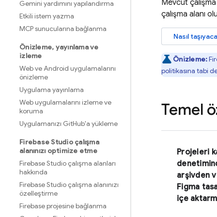
Mevcut çalışma 
Gemini yardımını yapılandırma
çalışma alanı ol
Etkili istem yazma
MCP sunucularına bağlanma
Nasıl taşıyac
Önizleme
,
yayınlama ve
izleme
Önizleme:
Fi
Web ve Android uygulamalarını
politikasına tabi 
önizleme
Uygulama yayınlama
Web uygulamalarını izleme ve
Temel öz
koruma
Uygulamanızı Git
Hub'a yükleme
Firebase Studio çalışma
alanınızı optimize etme
Projeleri 
Firebase Studio çalışma alanları
denetimin
hakkında
arşivden 
Firebase Studio çalışma alanınızı
Figma tas
özelleştirme
içe aktar
Firebase projesine bağlanma