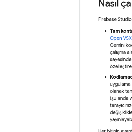
Nasıl çal
Firebase Studio
Tam kont
Open VSX 
Gemini
kod
çalışma al
sayesinde 
özelleştireb
Kodlamad
uygulama f
olanak tan
(şu anda w
tarayıcını
değişiklikl
yayınlayabi
Her birinin avan