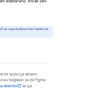
m edebilirsiniz. Ancak yeni
HDS'ye veya kullanımdan kaldırma
rel bir arşivi içe aktarın,
eposu bağlayın ya da Figma
a eklentisi
ile içe