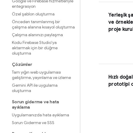
Google ve Firebase hizmetleriyle
entegrasyon
Özel şablon oluşturma
Yerleşik ş
Önceden tanımlanmış bir
ve örnekler
çalışma alanına kısayol oluşturma
proje kur
Çalışma alanınızı paylaşma
Kodu Firebase Studio'ya
aktarmak için bir düğme
oluşturma
Çözümler
Tam yığın web uygulaması
Hızlı doğal
geliştirme
,
yayınlama ve izleme
prototipi 
Gemini API ile uygulama
oluşturma
Sorun giderme ve hata
ayıklama
Uygulamanızda hata ayıklama
Sorun Giderme ve SSS