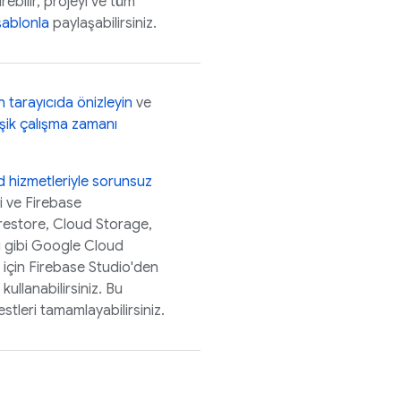
ebilir, projeyi ve tüm
şablonla
paylaşabilirsiniz.
tarayıcıda önizleyin
ve
eşik çalışma zamanı
d
hizmetleriyle sorunsuz
i ve
Firebase
restore
,
Cloud Storage
,
g
gibi
Google Cloud
 için
Firebase Studio
'den
i kullanabilirsiniz. Bu
stleri tamamlayabilirsiniz.