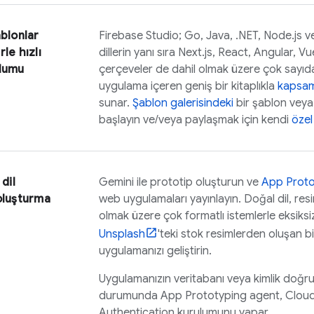
ablonlar
Firebase Studio
; Go, Java, .NET, Node.js v
le hızlı
dillerin yanı sıra Next.js, React, Angular, Vu
ulumu
çerçeveler de dahil olmak üzere çok sayıd
uygulama içeren geniş bir kitaplıkla
kapsaml
sunar.
Şablon galerisindeki
bir şablon vey
başlayın ve/veya paylaşmak için kendi
özel
 dil
Gemini
ile prototip oluşturun ve
App Proto
oluşturma
web uygulamaları yayınlayın. Doğal dil, resi
olmak üzere çok formatlı istemlerle eksiks
Unsplash
'teki stok resimlerden oluşan bi
uygulamanızı geliştirin.
Uygulamanızın veritabanı veya kimlik doğr
durumunda
App Prototyping agent
,
Cloud
Authentication
kurulumunu yapar.