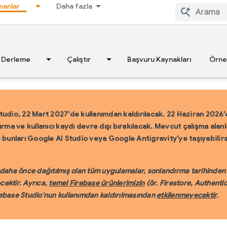
anlar
Daha fazla
Derleme
Çalıştır
Başvuru Kaynakları
Örne
tudio, 22 Mart 2027'de kullanımdan kaldırılacak.
22 Haziran 2026'd
urma ve kullanıcı kaydı devre dışı bırakılacak. Mevcut çalışma ala
e bunları Google AI Studio veya Google Antigravity'ye taşıyabilir
daha önce dağıtılmış olan tüm uygulamalar, sonlandırma tarihinden
ektir. Ayrıca,
temel Firebase ürünlerimizin
(ör. Firestore, Authenti
ebase Studio'nun kullanımdan kaldırılmasından
etkilenmeyecektir
.