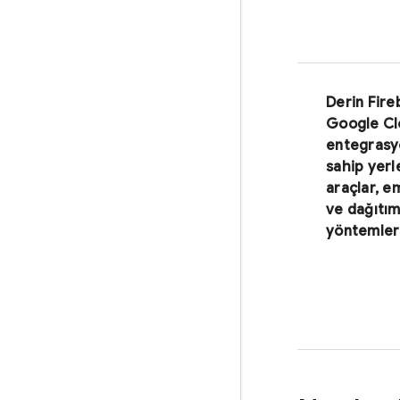
Derin Fire
Google Cl
entegrasy
sahip yerl
araçlar, e
ve dağıtı
yöntemler