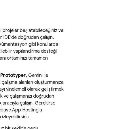
i projeler başlatabileceğiniz ve
ir IDE'de doğrudan çalışın.
okümantasyon gibi konularda
tilebilir yapılandırma desteği
amanı ortamınızı tamamen
a
Prototyper
,
Gemini
ile
ni çalışma alanları oluşturmanıza
yı yinelemeli olarak geliştirmek
mak ve çalışmanızı doğrudan
 aracıyla çalışın. Gerekirse
ebase App Hosting
'a
izleyebilirsiniz.
z bir şekilde geçiş