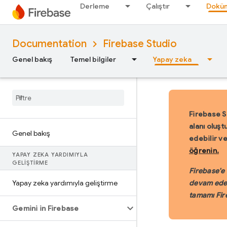
Derleme
Çalıştır
Doküm
Documentation
Firebase Studio
Genel bakış
Temel bilgiler
Yapay zeka
Firebase S
alanı oluşt
Genel bakış
edebilir v
öğrenin.
YAPAY ZEKA YARDIMIYLA
GELIŞTIRME
Firebase'e 
Yapay zeka yardımıyla geliştirme
devam edec
tamamı Fir
Gemini in Firebase