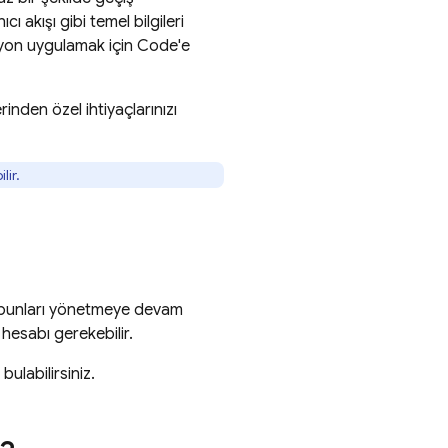
ı akışı gibi temel bilgileri
syon uygulamak için
Code
'e
inden özel ihtiyaçlarınızı
lir.
ve bunları yönetmeye devam
hesabı gerekebilir.
ulabilirsiniz.