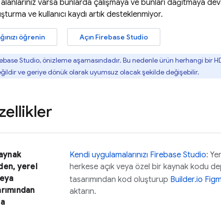
alanlarınız varsa bunlarda çalışmaya ve bunları dağıtmaya deva
uşturma ve kullanıcı kaydı artık desteklenmiyor.
ağınızı öğrenin
Açın
Firebase Studio
rebase Studio
, önizleme aşamasındadır. Bu nedenle ürün herhangi bir 
değildir ve geriye dönük olarak uyumsuz olacak şekilde değişebilir.
ellikler
kaynak
Kendi uygulamalarınızı
Firebase Studio
: Ye
den, yerel
herkese açık veya özel bir kaynak kodu d
veya
tasarımından kod oluşturup
Builder.io Figm
arımından
aktarın.
ma