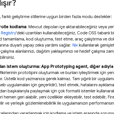
ışır?
, farklı geliştirme stillerine uygun birden fazla modu destekler:
rolle kodlama
: Mevcut depoları içe aktarabileceğiniz veya yen
Registry
'deki uzantıları kullanabileceğiniz, Code OSS tabanlı b
 tamamlama, kod oluşturma, test etme, araç çalıştırma ve d
anına duyarlı yapay zeka yardımı sağlar.
Nix
kullanılarak genişle
çalışma alanlarınızı, dağıtım yaklaşımınızı ve hedef çalışma z
ilirsiniz.
an istem oluşturma:
App Prototyping agent
, diğer adıyl
ikirlerinin prototipini oluşturmak ve bunları iyileştirmek için ye
ır. Üstelik kod yazmanıza gerek kalmaz. Tam yığınlı bir uygulama
eb uygulamaları için geçerlidir), test etmek, hatalarını ayıkla
zdan başkalarıyla paylaşmak için çok formatlı istemler kullanarak
eri hemen geri alabilir, yeni özellikler ekleyebilir, test edebilir,
Fir
lir ve yerleşik gözlemlenebilirlik ile uygulamanızın performansını 
tajlarından yararlanmak için kodlama ve istem arasında sorunsu