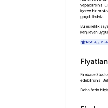
yapabilirsiniz. 
içeren bir prot
geçebilirsiniz.
Bu esneklik saye
karşılayan uygul
Not:
App Prot
Fiyatla
Firebase Studio
edebilirsiniz. Be
Daha fazla bilgi