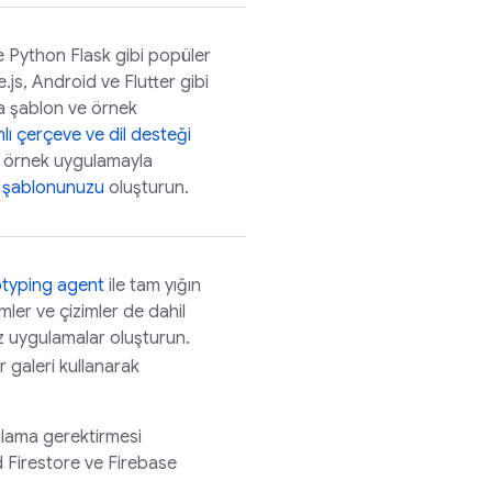
e Python Flask gibi popüler
e.js, Android ve Flutter gibi
a şablon ve örnek
ı çerçeve ve dil desteği
a örnek uygulamayla
 şablonunuzu
oluşturun.
typing agent
ile tam yığın
mler ve çizimler de dahil
iz uygulamalar oluşturun.
r galeri kullanarak
ulama gerektirmesi
 Firestore
ve
Firebase