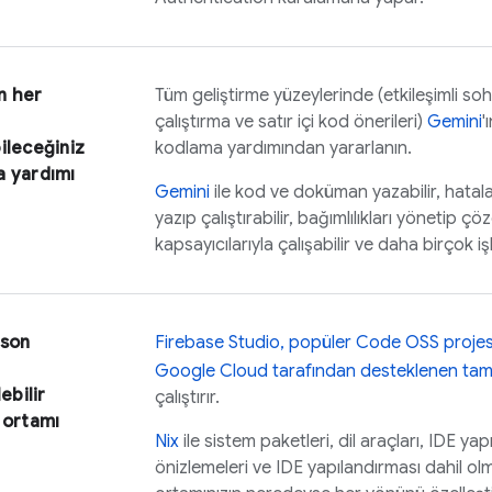
n her
Tüm geliştirme yüzeylerinde (etkileşimli so
çalıştırma ve satır içi kod önerileri)
Gemini
'
ileceğiniz
kodlama yardımından yararlanın.
a yardımı
Gemini
ile kod ve doküman yazabilir, hataları
yazıp çalıştırabilir, bağımlılıkları yönetip çö
kapsayıcılarıyla çalışabilir ve daha birçok iş
 son
Firebase Studio
, popüler
Code OSS
projes
Google Cloud
tarafından desteklenen tam
ebilir
çalıştırır.
 ortamı
Nix
ile sistem paketleri, dil araçları, IDE ya
önizlemeleri ve IDE yapılandırması dahil ol