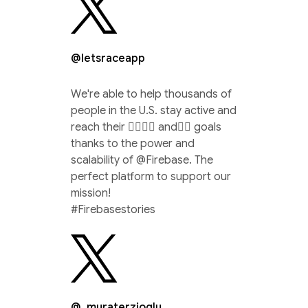
@letsraceapp
We're able to help thousands of
people in the U.S. stay active and
reach their 🏃‍♀️🚴‍♂️ and🏊‍♀️ goals
thanks to the power and
scalability of @Firebase. The
perfect platform to support our
mission!
#Firebasestories
@_muraterzioglu