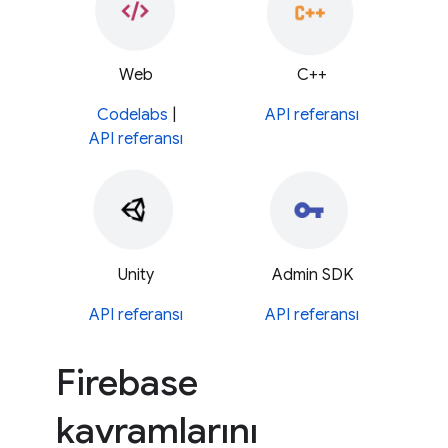
Web
C++
Codelabs
|
API referansı
API referansı
Unity
Admin SDK
API referansı
API referansı
Firebase
kavramlarını