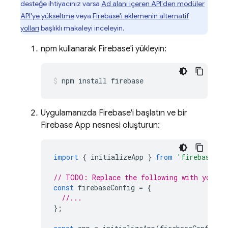
desteğe ihtiyacınız varsa
Ad alanı içeren API'den modüler
API'ye yükseltme
veya
Firebase'i eklemenin alternatif
yolları
başlıklı makaleyi inceleyin.
npm kullanarak Firebase'i yükleyin:
npm install firebase
Uygulamanızda Firebase'i başlatın ve bir
Firebase App nesnesi oluşturun:
import
{
initializeApp
}
from
'firebase/ap
// TODO: Replace the following with your a
const
firebaseConfig
=
{
//...
};