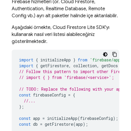
Firebase hizmetleri (ör.
Cloud Firestore
,
Authentication
,
Realtime Database
,
Remote
Config
vb.) ayrı alt paketler halinde içe aktarılabilir.
Aşağıdaki örnekte,
Cloud Firestore
Lite SDK'yı
kullanarak nasıl veri listesi alabileceğiniz
gösterilmektedir.
import
{
initializeApp
}
from
'firebase/app'
;
import
{
getFirestore
,
collection
,
getDocs
}
fr
// Follow this pattern to import other Firebase
// import { } from 'firebase/<service>';
// TODO: Replace the following with your app's 
const
firebaseConfig
=
{
//...
};
const
app
=
initializeApp
(
firebaseConfig
);
const
db
=
getFirestore
(
app
);