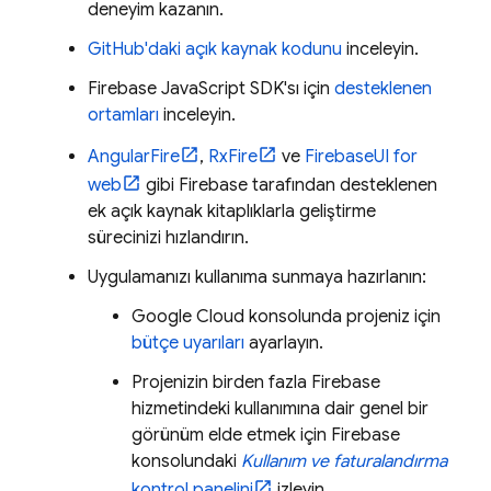
deneyim kazanın.
GitHub'daki açık kaynak kodunu
inceleyin.
Firebase
JavaScript
SDK'sı için
desteklenen
ortamları
inceleyin.
AngularFire
,
RxFire
ve
FirebaseUI for
web
gibi Firebase tarafından desteklenen
ek açık kaynak kitaplıklarla geliştirme
sürecinizi hızlandırın.
Uygulamanızı kullanıma sunmaya hazırlanın:
Google Cloud
konsolunda projeniz için
bütçe uyarıları
ayarlayın.
Projenizin birden fazla Firebase
hizmetindeki kullanımına dair genel bir
görünüm elde etmek için
Firebase
konsolundaki
Kullanım ve faturalandırma
kontrol panelini
izleyin.