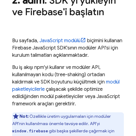
2
.
adım
: SDK'yı yükleyin
ve Firebase'i başlatın
Bu sayfada,
JavaScript modülü
biçimini kullanan
Firebase
JavaScript
SDK'sının modüler API'si için
kurulum talimatları açıklanmaktadır.
Bu iş akışı npm'yi kullanır ve modüler API,
kullanılmayan kodu (tree-shaking) ortadan
kaldırmak ve SDK boyutunu küçültmek için
modül
paketleyicilerle
çalışacak şekilde optimize
edildiğinden modül paketleyiciler veya JavaScript
framework araçları gerektirir.
Not:
Özellikle üretim uygulamaları için modüler
API'nin kullanılması önemle tavsiye edilir. API'yi
gibi başka şekillerde çağırmak için
window.firebase