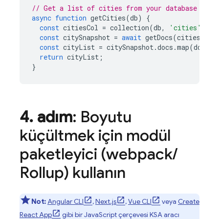
// Get a list of cities from your database
async
function
getCities
(
db
)
{
const
citiesCol
=
collection
(
db
,
'cities'
);
const
citySnapshot
=
await
getDocs
(
citiesCol
)
const
cityList
=
citySnapshot
.
docs
.
map
(
doc
=>
return
cityList
;
}
4
.
adım
: Boyutu
küçültmek için modül
paketleyici (webpack
/
Rollup) kullanın
Not:
Angular CLI
,
Next.js
,
Vue CLI
veya
Create
React App
gibi bir JavaScript çerçevesi KSA aracı