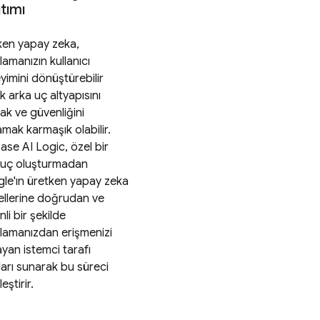
tımı
ken yapay zeka,
amanızın kullanıcı
yimini dönüştürebilir
 arka uç altyapısını
ak ve güvenliğini
mak karmaşık olabilir.
ase AI Logic, özel bir
 uç oluşturmadan
le'ın üretken yapay zeka
llerine doğrudan ve
li bir şekilde
lamanızdan erişmenizi
yan istemci tarafı
ları sunarak bu süreci
eştirir.