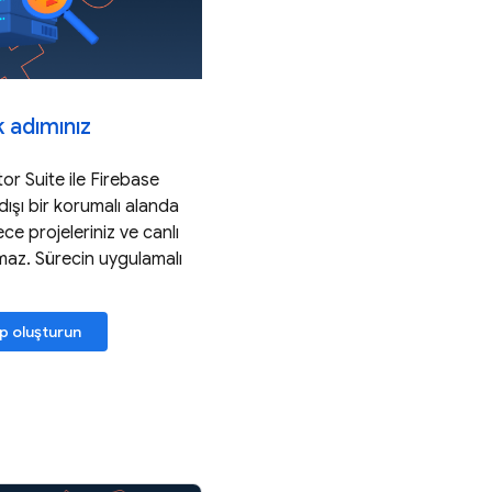
k adımınız
or Suite ile Firebase
ışı bir korumalı alanda
lece projeleriniz ve canlı
maz. Sürecin uygulamalı
ip oluşturun