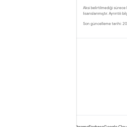
Aksi belirtilmediği sürece
lisanslanmıştır. Ayrıntılı bil
Son güncelleme tarihi: 
Öğrenme
Rehberler
Referans
Örnekler
Kitaplıklar
GitHub
Android
Chrome
Firebase
Google Clou