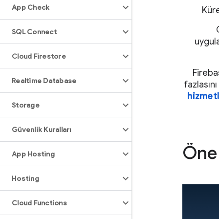
App Check
Küre
SQL Connect
uygula
Cloud Firestore
Firebas
Realtime Database
fazlasın
hizmetl
Storage
Güvenlik Kuralları
Öne 
App Hosting
Hosting
Cloud Functions