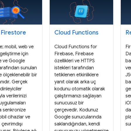
 Firestore
Cloud Functions
R
e; mobil, web ve
Cloud Functions for
Fi
eliştirme için
Firebase, Firebase
Da
e ve Google
özellikleri ve HTTPS
ba
arafından sunulan
istekleri tarafından
ve
 ölçeklenebilir bir
tetiklenen etkinliklere
JS
nıdır. Gerçek
yanıt olarak arka uç
ba
dinleyiciler
kodunu otomatik olarak
ge
yla verilerinizi
çalıştırmanızı sağlayan
se
 uygulamaları
sunucusuz bir
iO
a senkronize
çerçevedir. Kodunuz
da
bil cihazlar ve
Google sunucularında
pl
 çevrimdışı
saklandığından, kendi
su