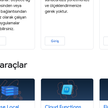
sunar. Böylece ağ
sunucunuzu yönetmenize
sinden veya
ve ölçeklendirmenize
t bağlantısından
gerek yoktur.
z olarak çalışan
 uygulamalar
bilirsiniz.
Giriş
i araçlar
ase Local
Cloud Functions
F