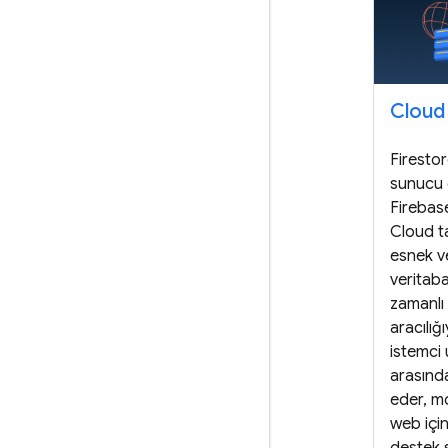
Cloud
Firestor
sunucu g
Firebas
Cloud t
esnek ve
veritaba
zamanlı 
aracılığı
istemci
arasınd
eder, mo
web için