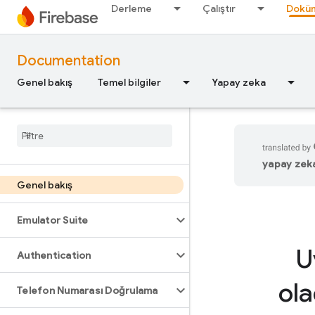
Derleme
Çalıştır
Doküm
Documentation
Genel bakış
Temel bilgiler
Yapay zeka
yapay zeka 
Genel bakış
Emulator Suite
U
Authentication
ola
Telefon Numarası Doğrulama