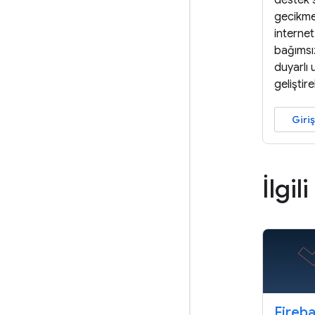
destek 
gecikme
interne
bağımsı
duyarlı
geliştire
Giriş
İlgil
Fireb