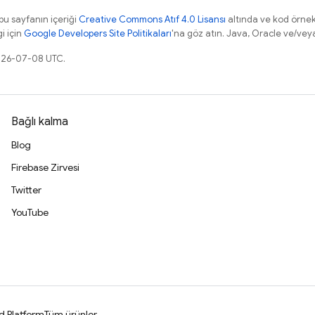
 bu sayfanın içeriği
Creative Commons Atıf 4.0 Lisansı
altında ve kod örnek
gi için
Google Developers Site Politikaları
'na göz atın. Java, Oracle ve/veya s
2026-07-08 UTC.
Bağlı kalma
Blog
Firebase Zirvesi
Twitter
YouTube
d Platform
Tüm ürünler