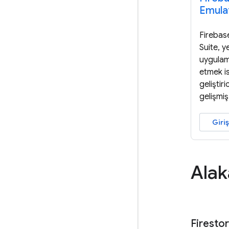
Emula
Firebas
Suite, y
uygulama
etmek i
geliştiri
gelişmiş
Giriş
Alak
Firestor