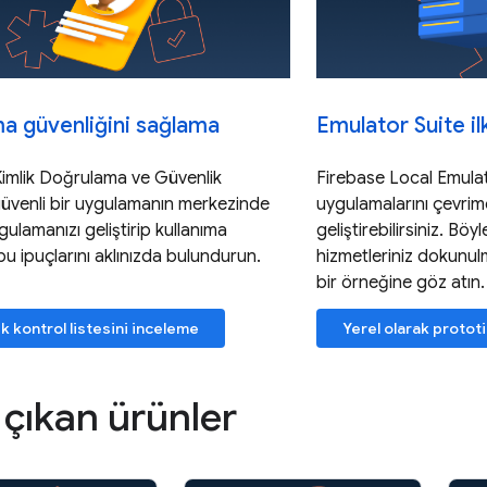
a güvenliğini sağlama
Emulator Suite il
Kimlik Doğrulama ve Güvenlik
Firebase Local Emulat
 güvenli bir uygulamanın merkezinde
uygulamalarını çevrimd
ygulamanızı geliştirip kullanıma
geliştirebilirsiniz. Böy
u ipuçlarını aklınızda bulundurun.
hizmetleriniz dokunul
bir örneğine göz atın.
k kontrol listesini inceleme
Yerel olarak protot
çıkan ürünler