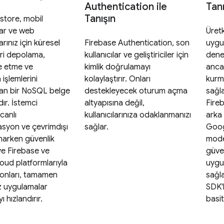
Authentication ile
Tanı
Tanışın
store, mobil
ar ve web
Üret
rınız için küresel
Firebase Authentication, son
uygul
ri depolama,
kullanıcılar ve geliştiriciler için
dene
e etme ve
kimlik doğrulamayı
ancak
işlemlerini
kolaylaştırır. Onları
kurm
ran bir NoSQL belge
destekleyecek oturum açma
sağla
ır. İstemci
altyapısına değil,
Fireb
 canlı
kullanıcılarınıza odaklanmanızı
arka
asyon ve çevrimdışı
sağlar.
Goog
narken güvenlik
mode
 ve Firebase ve
güven
ud platformlarıyla
uygu
onları, tamamen
sağla
 uygulamalar
SDK'
 hızlandırır.
basitl