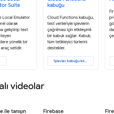
tor Suite
kabuğu
Fi
e Local Emulator
Cloud Functions kabuğu,
pr
erel olarak
test verileriyle işlevlerin
gö
 geliştirip test
çağrılması için etkileşimli
da
steyen
bir kabuk sağlar. Kabuk,
çe
cilere yönelik bir
tüm tetikleyici türlerini
 araç setidir.
destekler.
İşlevler kabuğu kılavuzu
alı videolar
e ile tanışın
Firebase
Fir