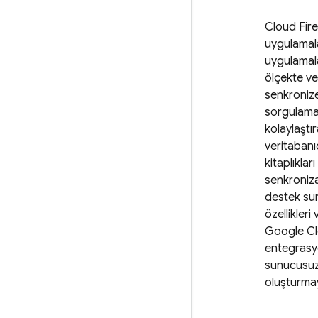
Cloud Fire
uygulamal
uygulamala
ölçekte ve
senkroniz
sorgulama 
kolaylaştı
veritabanıd
kitaplıkları
senkroniz
destek su
özellikleri
Google Clo
entegrasy
sunucusuz
oluşturmayı