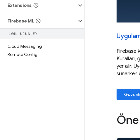
Extensions
Firebase ML
İLGİLİ ÜRÜNLER
Uygulam
Cloud Messaging
Firebase 
Remote Config
Kuralları,
yer alır. U
sunarken b
Güvenli
Öne 