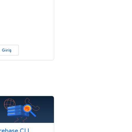
Giriş
irebase CLI