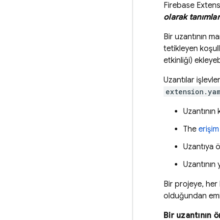
Firebase Extens
olarak tanımla
Bir uzantının ma
tetikleyen koşul
etkinliği) ekleyebi
Uzantılar işlevle
extension.ya
Uzantının 
The
erişim 
Uzantıya 
Uzantının y
Bir projeye, her 
olduğundan emi
Bir uzantının 