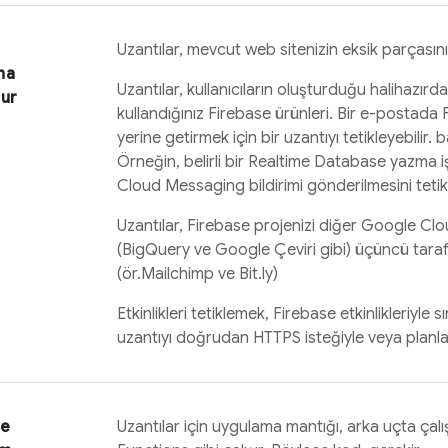
Uzantılar, mevcut web sitenizin eksik parçası
na
Uzantılar, kullanıcıların oluşturduğu halihazı
lur
kullandığınız Firebase ürünleri. Bir e-postada 
yerine getirmek için bir uzantıyı tetikleyebilir.
Örneğin, belirli bir
Realtime Database
yazma iş
Cloud Messaging
bildirimi gönderilmesini tetikl
Uzantılar, Firebase projenizi diğer Google Clo
(BigQuery ve Google Çeviri gibi) üçüncü taraf
(ör.Mailchimp ve Bit.ly)
Etkinlikleri tetiklemek, Firebase etkinlikleriyle sın
uzantıyı doğrudan HTTPS isteğiyle veya planlan
ve
Uzantılar için uygulama mantığı, arka uçta çal