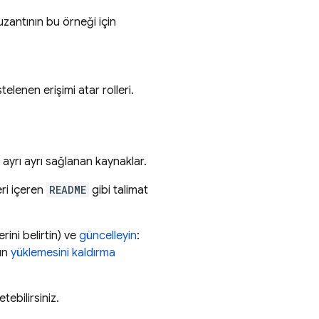
uzantının bu örneği için
telenen erişimi atar rolleri.
ayrı ayrı sağlanan kaynaklar.
eri içeren
README
gibi talimat
ini belirtin) ve
güncelleyin
:
nın
yüklemesini kaldırma
tebilirsiniz.