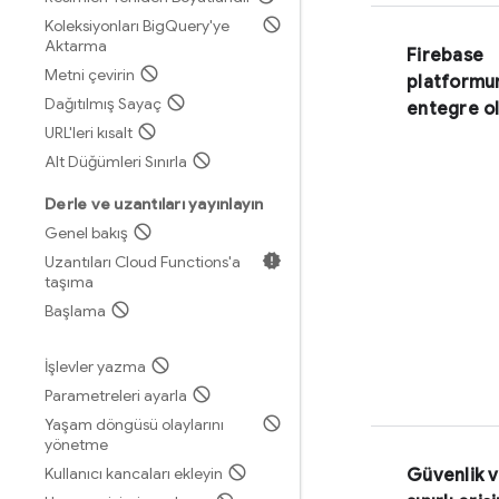
Koleksiyonları Big
Query'ye
Aktarma
Firebase
Metni çevirin
platformu
Dağıtılmış Sayaç
entegre o
URL'leri kısalt
Alt Düğümleri Sınırla
Derle ve uzantıları yayınlayın
Genel bakış
Uzantıları Cloud Functions'a
taşıma
Başlama
İşlevler yazma
Parametreleri ayarla
Yaşam döngüsü olaylarını
yönetme
Kullanıcı kancaları ekleyin
Güvenlik 