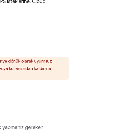
PS isteklerine,
Cloud
 geriye dönük olarak uyumsuz
DS veya kullanımdan kaldırma
ek yapmanız gereken