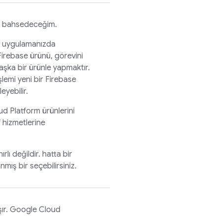
nı bahsedeceğim.
rda uygulamanızda
Firebase ürünü, görevini
 başka bir ürünle yapmaktır.
lemi yeni bir
Firebase
eyebilir.
ud Platform ürünlerini
 hizmetlerine
ırlı değildir. hatta bir
mış bir seçebilirsiniz.
ışır. Google Cloud