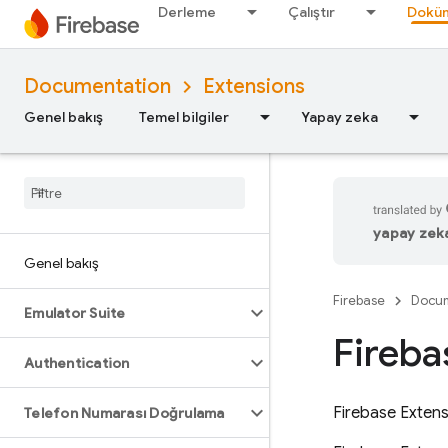
Derleme
Çalıştır
Doküm
Documentation
Extensions
Genel bakış
Temel bilgiler
Yapay zeka
yapay zeka 
Genel bakış
Firebase
Docum
Emulator Suite
Fireba
Authentication
Firebase Exten
Telefon Numarası Doğrulama