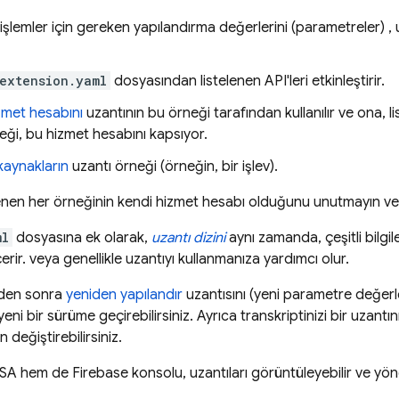
işlemler için gereken yapılandırma değerlerini (parametreler) , 
extension.yaml
dosyasından listelenen API'leri etkinleştirir.
zmet hesabını
uzantının bu örneği tarafından kullanılır ve ona, lis
eği, bu hizmet hesabını kapsıyor.
kaynakların
uzantı örneği (örneğin, bir işlev).
lenen her örneğinin kendi hizmet hesabı olduğunu unutmayın ve 
ml
dosyasına ek olarak,
uzantı dizini
aynı zamanda, çeşitli bilgil
erir. veya genellikle uzantıyı kullanmanıza yardımcı olur.
nden sonra
yeniden yapılandır
uzantısını (yeni parametre değerler
eni bir sürüme geçirebilirsiniz. Ayrıca transkriptinizi bir uzantı
 değiştirebilirsiniz.
SA hem de
Firebase
konsolu, uzantıları görüntüleyebilir ve yöne