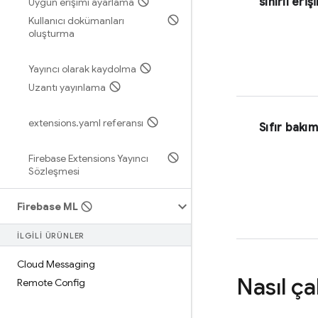
sınırlı eriş
Uygun erişimi ayarlama
Kullanıcı dokümanları
oluşturma
Yayıncı olarak kaydolma
Uzantı yayınlama
extensions
.
yaml referansı
Sıfır bakım
Firebase Extensions Yayıncı
Sözleşmesi
Firebase ML
İLGİLİ ÜRÜNLER
Cloud Messaging
Nasıl çal
Remote Config