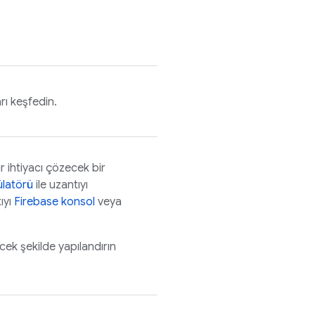
rı keşfedin.
 ihtiyacı çözecek bir
latörü
ile uzantıyı
ıyı
Firebase
konsol
veya
ecek şekilde yapılandırın