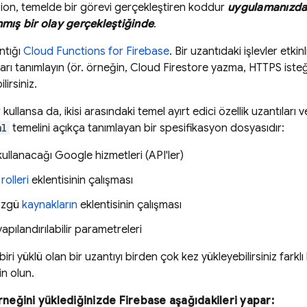
ion
, temelde bir görevi gerçekleştiren koddur
uygulamanızda 
nmış bir olay gerçekleştiğinde
.
ntığı
Cloud Functions for Firebase
. Bir uzantıdaki işlevler etkin
ları tanımlayın (ör. örneğin,
Cloud Firestore
yazma, HTTPS isteğ
lirsiniz.
r kullansa da, ikisi arasındaki temel ayırt edici özellik uzantıları ve
ml
temelini açıkça tanımlayan bir spesifikasyon dosyasıdır:
kullanacağı Google hizmetleri (API'ler)
rolleri
eklentisinin çalışması
özgü
kaynakların
eklentisinin çalışması
apılandırılabilir parametreleri
biri yüklü olan bir uzantıyı birden çok kez yükleyebilirsiniz farkl
n olun.
örneğini yüklediğinizde Firebase aşağıdakileri yapar: