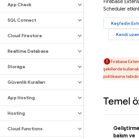
Firebase Extens
App Check
Scheduler
etkin
SQL Connect
Keşfedin
Ext
Kendi uzant
Cloud Firestore
Realtime Database
Firebase Exten
Storage
şekillerde kullana
politikasına tabidir
Güvenlik Kuralları
App Hosting
Temel öz
Hosting
Geliştirme
Cloud Functions
bakım ve