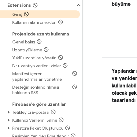
büyüme
Extensions
Giriş
Kullanım alanı örnekleri
Projenizde uzantı kullanma
Genel bakış
Uzantı yükleme
Yüklü uzantıları yönetin
Bir uzantıya verilen izinler
Yapılandırı
Manifest içeren
ve yenide
yapılandırmaları yönetme
kullanılabil
Desteğin sonlandırılması
hakkında SSS
olacak şek
tasarlandı
Firebase'e göre uzantılar
Tetikleyici E-postası
Kullanıcı Verilerini Silme
Firestore Paket Oluşturucu
Resimleri Yeniden Boyutlandır