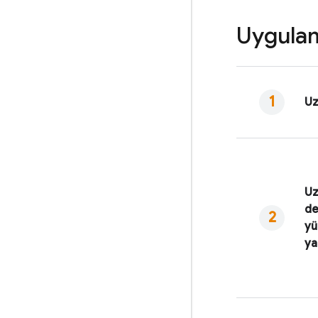
Uygulam
Uz
Uz
de
yü
ya