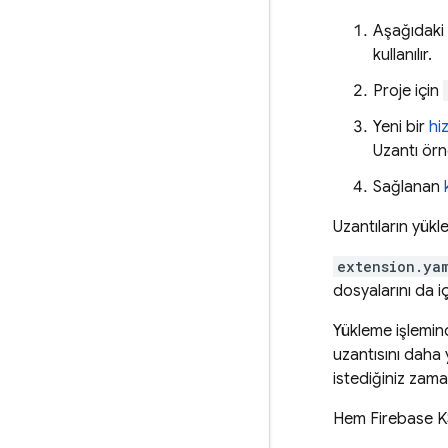
Aşağıdaki 
kullanılır.
Proje için
Yeni bir
hi
Uzantı örn
Sağlanan
Uzantıların yük
extension.ya
dosyalarını da iç
Yükleme işlemi
uzantısını daha y
istediğiniz zaman
Hem
Firebase
K