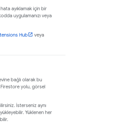
hata ayıklamak için bir
n kodda uygulamanızı veya
tensions
Hub
veya
levine bağlı olarak bu
Firestore
yolu, görsel
irsiniz. İsterseniz aynı
yükleyebilir. Yüklenen her
ilir.