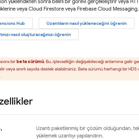
ion
yüklendikten sonra belirli bir görevi gerçekleştirir veya HTT
liklerine veya
Cloud Firestore
veya
Firebase Cloud Messaging
.
ensions
Hub
Uzantıların nasıl yükleneceğini öğrenin
ınızı nasıl oluşturacağınızı öğrenin
sions
bir
beta sürümü
. Bu, işlevselliğin değişebileceği anlamına gelir
bilir veya sınırlı sayıda destek alabilirsiniz. Beta sürümü herhangi bir H
.
ellikler
,
Uzantı paketlenmiş bir çözüm olduğundan, t
yüklemek uzantıyı yapılandırın.