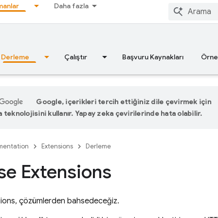
anlar
Daha fazla
Derleme
Çalıştır
Başvuru Kaynakları
Örne
Google, içerikleri tercih ettiğiniz dile çevirmek için
teknolojisini kullanır. Yapay zeka çevirilerinde hata olabilir.
entation
Extensions
Derleme
se Extensions
sions
, çözümlerden bahsedeceğiz.