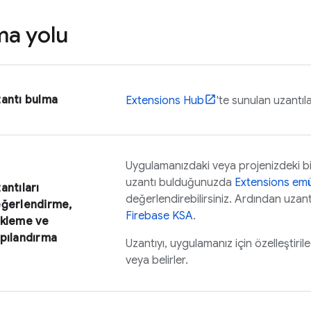
a yolu
antı bulma
Extensions
Hub
'te sunulan uzantıla
Uygulamanızdaki veya projenizdeki bir
uzantı bulduğunuzda
Extensions
emü
antıları
değerlendirebilirsiniz. Ardından uzant
ğerlendirme,
Firebase
KSA
.
kleme ve
pılandırma
Uzantıyı, uygulamanız için özelleştiril
veya belirler.