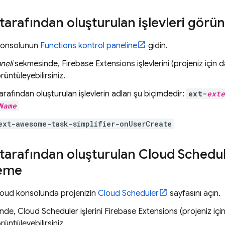
 tarafından oluşturulan işlevleri gör
onsolunun
Functions kontrol paneline
gidin.
neli
sekmesinde,
Firebase Extensions
işlevlerini (projeniz için d
örüntüleyebilirsiniz.
tarafından oluşturulan işlevlerin adları şu biçimdedir:
ext-
exte
Name
ext-awesome-task-simplifier-onUserCreate
 tarafından oluşturulan
Cloud Schedu
leme
loud
konsolunda projenizin
Cloud Scheduler
sayfasını açın.
sinde,
Cloud Scheduler
işlerini
Firebase Extensions
(projeniz içi
örüntüleyebilirsiniz.