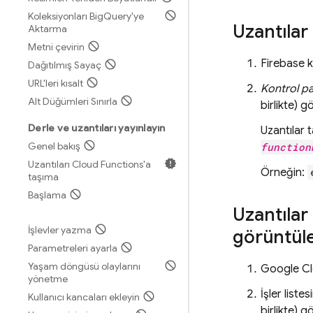
Koleksiyonları Big
Query'ye
Uzantılar
Aktarma
Metni çevirin
Firebase
k
Dağıtılmış Sayaç
URL'leri kısalt
Kontrol pa
Alt Düğümleri Sınırla
birlikte) g
Derle ve uzantıları yayınlayın
Uzantılar 
Genel bakış
function
Uzantıları Cloud Functions'a
Örneğin:
taşıma
Başlama
Uzantılar
İşlevler yazma
görüntü
Parametreleri ayarla
Yaşam döngüsü olaylarını
Google C
yönetme
İşler liste
Kullanıcı kancaları ekleyin
birlikte) g