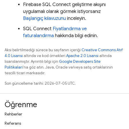
Firebase SQL Connect
geliştirme akışını
uygulamalı olarak görmek istiyorsanız
Başlangıç kılavuzunu
inceleyin.
SQL Connect
Fiyatlandırma ve
faturalandırma
hakkında bilgi edinin.
Aksi belirtilmediği sürece bu sayfanın içeriği
Creative Commons Atıf
4.0 Lisansı
altında ve kod örnekleri
Apache 2.0 Lisansı
altında
lisanslanmıştır. Ayrıntılı bilgi için
Google Developers Site
Politikaları
'na göz atın. Java, Oracle ve/veya satış ortaklarının
tescilli ticari markasıdır.
Son güncelleme tarihi: 2026-07-05 UTC.
Öğrenme
Rehberler
Referans