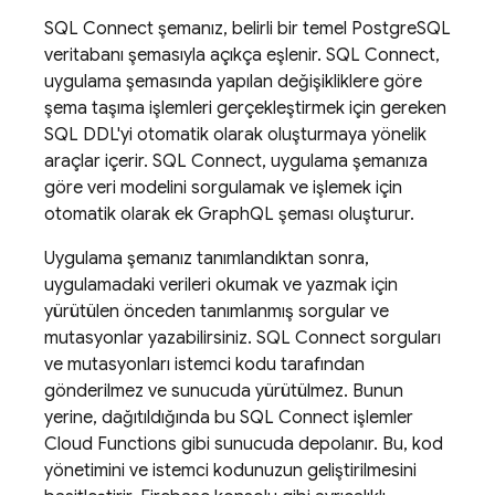
SQL Connect
şemanız, belirli bir temel PostgreSQL
veritabanı şemasıyla açıkça eşlenir.
SQL Connect
,
uygulama şemasında yapılan değişikliklere göre
şema taşıma işlemleri gerçekleştirmek için gereken
SQL DDL'yi otomatik olarak oluşturmaya yönelik
araçlar içerir.
SQL Connect
, uygulama şemanıza
göre veri modelini sorgulamak ve işlemek için
otomatik olarak ek GraphQL şeması oluşturur.
Uygulama şemanız tanımlandıktan sonra,
uygulamadaki verileri okumak ve yazmak için
yürütülen önceden tanımlanmış sorgular ve
mutasyonlar yazabilirsiniz.
SQL Connect
sorguları
ve mutasyonları istemci kodu tarafından
gönderilmez ve sunucuda yürütülmez. Bunun
yerine, dağıtıldığında bu
SQL Connect
işlemler
Cloud Functions gibi sunucuda depolanır. Bu, kod
yönetimini ve istemci kodunuzun geliştirilmesini