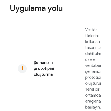
Uygulama yolu
Vektör
türlerini
kullanan
tasarımlar da
dahil olmak
üzere
Şemanızın
veritabanı
prototipini
şemanızın
oluşturma
prototipini
oluşturun.
Yerel bir
ortamda
araçlarla
başlayın.