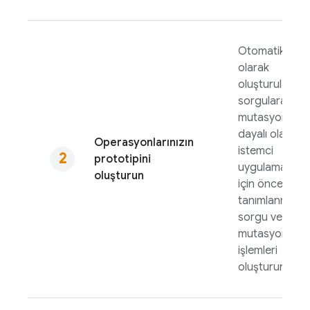
Otomatik
olarak
oluşturulan
sorgulara ve
mutasyonlara
dayalı olarak
Operasyonlarınızın
istemci
prototipini
uygulamaları
oluşturun
için önceden
tanımlanmış
sorgu ve
mutasyon
işlemleri
oluşturun.