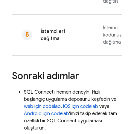
dağıtın
İstemci
İstemcileri
kodunuzu
dağıtma
dağıtma
Sonraki adımlar
SQL Connect
'ı hemen deneyin: Hızlı
başlangıç uygulama deposunu keşfedin ve
web için codelab
,
iOS için codelab
veya
Android için codelab
'imizi takip ederek tam
özellikli bir
SQL Connect
uygulaması
oluşturun.