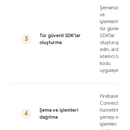
Şemanızdan
ve
işlemlerinizde
tür güvenli
Tür güvenli SDK'lar
SDK'lar
oluşturma
oluşturup test
edin, ardından
istemci tarafı
kodu
uygulayın
Firebase SQL
Connect
Şema ve işlemleri
hizmetiniz için
dağıtma
şemayı ve
işlemleri