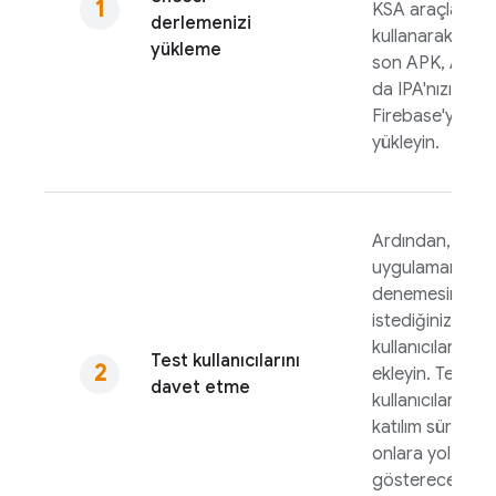
KSA araçlarını
derlemenizi
kullanarak en
yükleme
son APK, AAB 
da IPA'nızı
Firebase
'ya
yükleyin.
Ardından,
uygulamanızı
denemesini
istediğiniz test
kullanıcılarını
Test kullanıcılarını
ekleyin. Test
davet etme
kullanıcıları, ilk
katılım sürecin
onlara yol
gösterecek bir