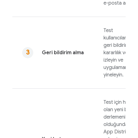
e-posta alır.
Test
kullanıcılarınızd
geri bildirim alın
Geri bildirim alma
kararlılık verileri
izleyin ve
uygulamanızı
yineleyin.
Test için hazır
olan yeni bir
derlemeniz
olduğunda bun
App Distributi