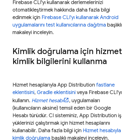
Firebase
CLI'yı kullanarak derlemelerinizi
otomatikleştirmek hakkında daha fazla bilgi
edinmek için
Firebase
CLI'yı kullanarak Android
uygulamalarını test kullanıcılarına dağıtma
başlıklı
makaleyi inceleyin.
Kimlik doğrulama için hizmet
kimlik bilgilerini kullanma
Hizmet hesaplarıyla
App Distribution
fastlane
eklentisini
,
Gradle eklentisini
veya
Firebase
CLI'yı
kullanın.
Hizmet hesabı
, uygulamaları
(kullanıcıların aksine) temsil eden bir Google
Hesabı türüdür. CI sisteminiz,
App Distribution
iş
yüklerinizi çalıştırmak için hizmet hesaplarını
kullanabilir. Daha fazla bilgi için
Hizmet hesabıyla
kimlik doğrulama
başlıklı makaleyi inceleyin.