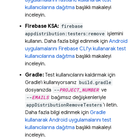
uygulamalarını fastlane kullanarak test
kullanıcılarına dağıtma
başlıklı makaleyi
inceleyin.
Firebase
KSA:
firebase
appdistribution:testers:remove
işlemini
kullanın. Daha fazla bilgi edinmek için
Android
uygulamalarını
Firebase
CLI'yı kullanarak test
kullanıcılarına dağıtma
başlıklı makaleyi
inceleyin.
Gradle:
Test kullanıcılarını kaldırmak için
Gradle'ı kullanıyorsanız
build.gradle
dosyanızda
--
PROJECT_NUMBER
ve
--
EMAILS
bağımsız değişkenleriyle
appDistributionRemoveTesters
'ı iletin.
Daha fazla bilgi edinmek için
Gradle
kullanarak Android uygulamalarını test
kullanıcılarına dağıtma
başlıklı makaleyi
inceleyin.