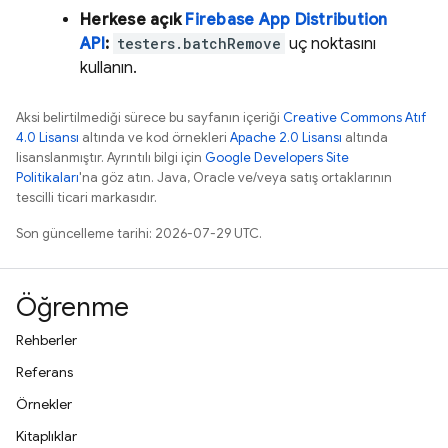
Herkese açık
Firebase
App Distribution
API
:
testers.batchRemove
uç noktasını
kullanın.
Aksi belirtilmediği sürece bu sayfanın içeriği
Creative Commons Atıf
4.0 Lisansı
altında ve kod örnekleri
Apache 2.0 Lisansı
altında
lisanslanmıştır. Ayrıntılı bilgi için
Google Developers Site
Politikaları
'na göz atın. Java, Oracle ve/veya satış ortaklarının
tescilli ticari markasıdır.
Son güncelleme tarihi: 2026-07-29 UTC.
Öğrenme
Rehberler
Referans
Örnekler
Kitaplıklar