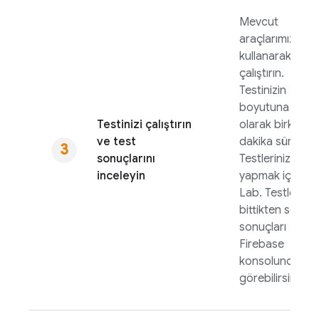
Mevcut
araçlarımızı
kullanarak testi
çalıştırın.
Testinizin
boyutuna bağlı
Testinizi çalıştırın
olarak birkaç
ve test
dakika sürebilir.
sonuçlarını
Testlerinizi
inceleyin
yapmak için
Te
Lab
. Testleriniz
bittikten sonra,
sonuçları
Firebase
konsolunda
görebilirsiniz.