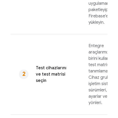
uygulamanızı
paketleyip
Firebase'e
yükleyin.
Entegre
araçlarımızdan
birini kullanarak
test matrisinizi
Test cihazlarını
tanımlamak için
ve test matrisi
Cihaz grubu,
seçin
işletim sistemi
sürümleri, yerel
ayarlar ve ekra
yönleri.