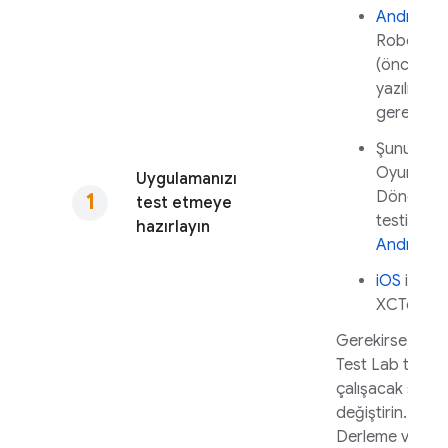
Android
i
Robo test
(önceden
yazılmış t
gerektirm
Şunun içi
Oyun
Uygulamanızı
Döngüsü
test etmeye
testi:
iOS
hazırlayın
Android
iOS
için
XCTest
Gerekirse testin
Test Lab
tarihi
çalışacak şekil
değiştirin.
Derleme ve