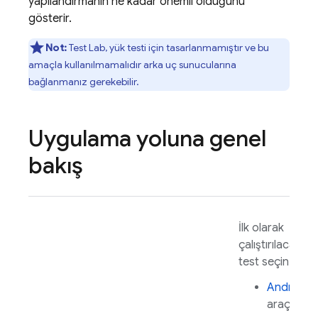
yapılandırmanın ne kadar önemli olduğunu
gösterir.
Not:
Test Lab
, yük testi için tasarlanmamıştır ve bu
amaçla kullanılmamalıdır arka uç sunucularına
bağlanmanız gerekebilir.
Uygulama yoluna genel
bakış
İlk olarak
çalıştırılacak bir
test seçin:
Android
i
araç testi