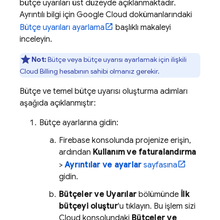
bütçe uyarıları üst düzeyde açıklanmaktadır.
Ayrıntılı bilgi için
Google Cloud
dokümanlarındaki
Bütçe uyarıları ayarlama
başlıklı makaleyi
inceleyin.
Not:
Bütçe veya bütçe uyarısı ayarlamak için ilişkili
Cloud Billing
hesabının sahibi olmanız gerekir.
Bütçe ve temel bütçe uyarısı oluşturma adımları
aşağıda açıklanmıştır:
Bütçe ayarlarına gidin:
Firebase
konsolunda projenize erişin,
ardından
Kullanım ve faturalandırma
>
Ayrıntılar ve ayarlar
sayfasına
gidin.
Bütçeler ve Uyarılar
bölümünde
İlk
bütçeyi oluştur
'u tıklayın. Bu işlem sizi
Cloud
konsolundaki
Bütçeler ve