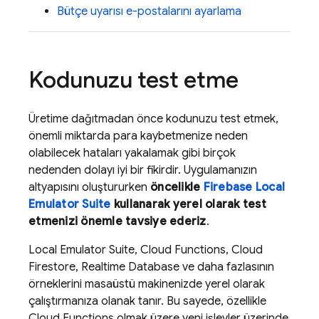
Bütçe uyarısı e-postalarını ayarlama
Kodunuzu test etme
Üretime dağıtmadan önce kodunuzu test etmek,
önemli miktarda para kaybetmenize neden
olabilecek hataları yakalamak gibi birçok
nedenden dolayı iyi bir fikirdir. Uygulamanızın
altyapısını oluştururken
öncelikle
Firebase Local
Emulator Suite
kullanarak yerel olarak test
etmenizi önemle tavsiye ederiz
.
Local Emulator Suite
,
Cloud Functions
,
Cloud
Firestore
,
Realtime Database
ve daha fazlasının
örneklerini masaüstü makinenizde yerel olarak
çalıştırmanıza olanak tanır. Bu sayede, özellikle
Cloud Functions
olmak üzere yeni işlevler üzerinde