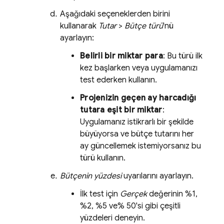
Aşağıdaki seçeneklerden birini
kullanarak
Tutar
>
Bütçe türü
'nü
ayarlayın:
Belirli bir miktar para
: Bu türü ilk
kez başlarken veya uygulamanızı
test ederken kullanın.
Projenizin geçen ay harcadığı
tutara eşit bir miktar
:
Uygulamanız istikrarlı bir şekilde
büyüyorsa ve bütçe tutarını her
ay güncellemek istemiyorsanız bu
türü kullanın.
Bütçenin yüzdesi
uyarılarını ayarlayın.
İlk test için
Gerçek
değerinin %1,
%2, %5 ve% 50'si gibi çeşitli
yüzdeleri deneyin.