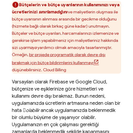
Bütçelerin ve bütçe uyarılarının kullanımınızı veya
ücretlerinizi
sınırlamadığını
ve maliyetlerin oluşması ile
bütçe uyarısının alınması arasında bir gecikme olduğunu
(hizmete bağlı olarak birkaç güne kadar) unutmayın.
Bütçeler ve bütçe uyarıları, harcamalarınızı izlemenize ve
gerekirse işlem yapabilmeniz için maliyetleriniz hakkında
sizi
uyarmaya
yardımcı olmak amacıyla tasarlanmıştır.
Örneğin,
bir projede programatik olarak devre dışı
bırakmak için bütçe bildirimlerini kullanmayı
düşünebilirsiniz.
Cloud Billing
Varsayılan olarak Firebase ve
Google Cloud
,
bütçenize ve eşiklerinize göre hizmetleri ve
kullanımı devre dışı bırakmaz. Bunun nedeni,
uygulamanızda ücretlerin artmasına neden olan bir
hata 
olabilir
ancak uygulamanızda beklenmedik
bir olumlu büyüme de yaşanıyor olabilir.
Uygulamanızın en çok çalışması gerektiği
zamanlarda beklenmedik şekilde kapanmasını