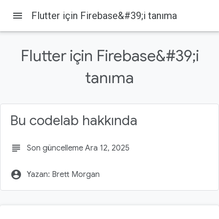
menu
Flutter için Firebase&#39;i tanıma
Flutter için Firebase&#39;i
tanıma
Firebase
Firebase Codelabs
Bu sayfada
1. Başlamadan önce
Bu codelab hakkında
Ön koşullar
Neler öğreneceksiniz?
subject
Son güncelleme Ara 12, 2025
Gerekenler
2. Örnek kodu alın
account_circle
Yazan: Brett Morgan