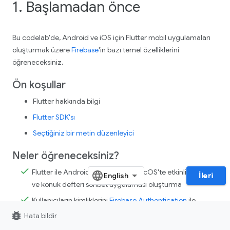
1. Başlamadan önce
Bu codelab'de, Android ve iOS için Flutter mobil uygulamaları
oluşturmak üzere
Firebase
'in bazı temel özelliklerini
öğreneceksiniz.
Ön koşullar
Flutter hakkında bilgi
Flutter SDK'sı
Seçtiğiniz bir metin düzenleyici
Neler öğreneceksiniz?
Flutter ile Android, iOS, web ve macOS'te etkinlik LCV'si
İleri
ve konuk defteri sohbet uygulaması oluşturma
Kullanıcıların kimliklerini
Firebase Authentication
ile
doğrulama ve verileri
Firestore
ile senkronize etme
bug_report
Hata bildir