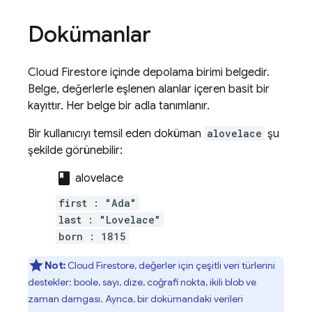
Dokümanlar
Cloud Firestore
içinde depolama birimi belgedir.
Belge, değerlerle eşlenen alanlar içeren basit bir
kayıttır. Her belge bir adla tanımlanır.
Bir kullanıcıyı temsil eden doküman
alovelace
şu
şekilde görünebilir:
class
alovelace
first : "Ada"
last : "Lovelace"
born : 1815
Not:
Cloud Firestore
, değerler için çeşitli veri türlerini
destekler: boole, sayı, dize, coğrafi nokta, ikili blob ve
zaman damgası. Ayrıca, bir dokümandaki verileri