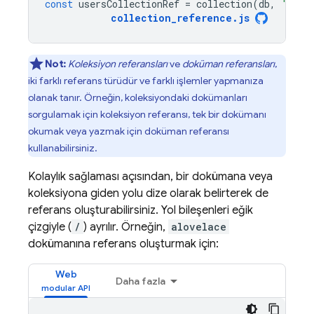
const
usersCollectionRef
=
collection
(
db
,
'user
collection_reference
.
js
Not:
Koleksiyon referansları
ve
doküman referansları
,
iki farklı referans türüdür ve farklı işlemler yapmanıza
olanak tanır. Örneğin, koleksiyondaki dokümanları
sorgulamak için koleksiyon referansı, tek bir dokümanı
okumak veya yazmak için doküman referansı
kullanabilirsiniz.
Kolaylık sağlaması açısından, bir dokümana veya
koleksiyona giden yolu dize olarak belirterek de
referans oluşturabilirsiniz. Yol bileşenleri eğik
çizgiyle (
/
) ayrılır. Örneğin,
alovelace
dokümanına referans oluşturmak için:
Web
Daha fazla