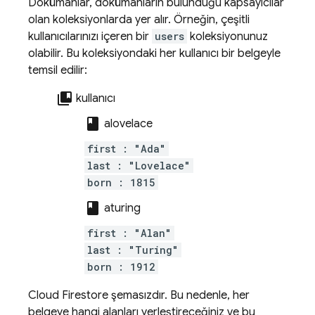
Dokümanlar, dokümanların bulunduğu kapsayıcılar
olan koleksiyonlarda yer alır. Örneğin, çeşitli
kullanıcılarınızı içeren bir
users
koleksiyonunuz
olabilir. Bu koleksiyondaki her kullanıcı bir belgeyle
temsil edilir:
collections_bookmark
kullanıcı
class
alovelace
first : "Ada"
last : "Lovelace"
born : 1815
class
aturing
first : "Alan"
last : "Turing"
born : 1912
Cloud Firestore
şemasızdır. Bu nedenle, her
belgeye hangi alanları yerleştireceğiniz ve bu