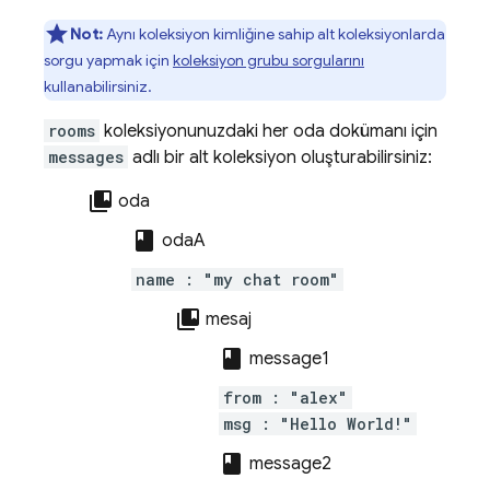
Not:
Aynı koleksiyon kimliğine sahip alt koleksiyonlarda
sorgu yapmak için
koleksiyon grubu sorgularını
kullanabilirsiniz.
rooms
koleksiyonunuzdaki her oda dokümanı için
messages
adlı bir alt koleksiyon oluşturabilirsiniz:
collections_bookmark
oda
class
odaA
name : "my chat room"
collections_bookmark
mesaj
class
message1
from : "alex"
msg : "Hello World!"
class
message2