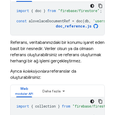
import
{
doc
}
from
"firebase/firestore"
;
const
alovelaceDocumentRef
=
doc
(
db
,
'users'
,
'
doc_reference
.
js
Referans, veritabanınızdaki bir konumu işaret eden
basit bir nesnedir. Veriler olsun ya da olmasın
referans oluşturabilirsiniz ve referans oluşturmak
herhangi bir ağ işlemi gerçekleştirmez.
Ayrıca
koleksiyonlara
referanslar da
oluşturabilirsiniz:
Web
Daha fazla
import
{
collection
}
from
"firebase/firestore"