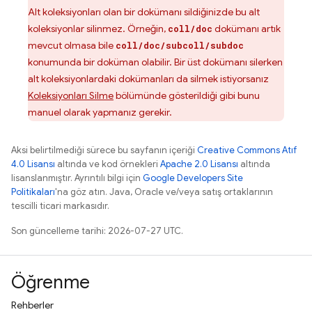
Alt koleksiyonları olan bir dokümanı sildiğinizde bu alt
koleksiyonlar silinmez. Örneğin,
dokümanı artık
coll/doc
mevcut olmasa bile
coll/doc/subcoll/subdoc
konumunda bir doküman olabilir. Bir üst dokümanı silerken
alt koleksiyonlardaki dokümanları da silmek istiyorsanız
Koleksiyonları Silme
bölümünde gösterildiği gibi bunu
manuel olarak yapmanız gerekir.
Aksi belirtilmediği sürece bu sayfanın içeriği
Creative Commons Atıf
4.0 Lisansı
altında ve kod örnekleri
Apache 2.0 Lisansı
altında
lisanslanmıştır. Ayrıntılı bilgi için
Google Developers Site
Politikaları
'na göz atın. Java, Oracle ve/veya satış ortaklarının
tescilli ticari markasıdır.
Son güncelleme tarihi: 2026-07-27 UTC.
Öğrenme
Rehberler