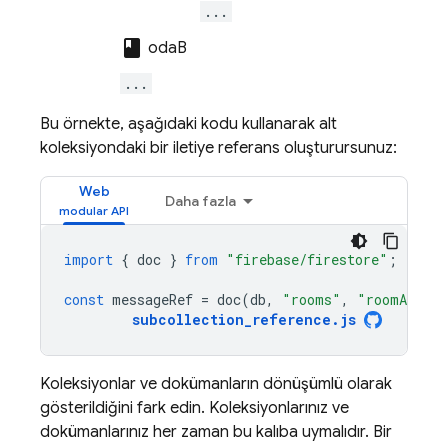
...
class
odaB
...
Bu örnekte, aşağıdaki kodu kullanarak alt
koleksiyondaki bir iletiye referans oluşturursunuz:
Web
Daha fazla
import
{
doc
}
from
"firebase/firestore"
;
const
messageRef
=
doc
(
db
,
"rooms"
,
"roomA"
,
"
subcollection_reference
.
js
Koleksiyonlar ve dokümanların dönüşümlü olarak
gösterildiğini fark edin. Koleksiyonlarınız ve
dokümanlarınız her zaman bu kalıba uymalıdır. Bir