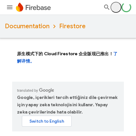
Documentation
Firestore
原生模式下的 Cloud Firestore 企业版现已推出！
了
解详情。
Google, içerikleri tercih ettiğiniz dile çevirmek
için yapay zeka teknolojisini kullanır. Yapay
zeka çevirilerinde hata olabilir.