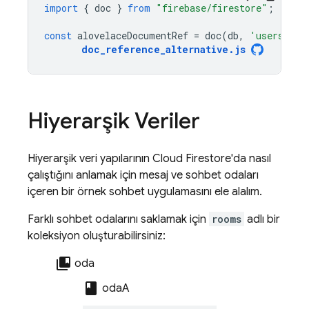
import
{
doc
}
from
"firebase/firestore"
;
const
alovelaceDocumentRef
=
doc
(
db
,
'users/alo
doc_reference_alternative
.
js
Hiyerarşik Veriler
Hiyerarşik veri yapılarının
Cloud Firestore
'da nasıl
çalıştığını anlamak için mesaj ve sohbet odaları
içeren bir örnek sohbet uygulamasını ele alalım.
Farklı sohbet odalarını saklamak için
rooms
adlı bir
koleksiyon oluşturabilirsiniz:
collections_bookmark
oda
class
odaA