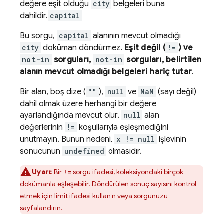
değere eşit olduğu
city
belgeleri buna
dahildir.
capital
Bu sorgu,
capital
alanının mevcut olmadığı
city
doküman döndürmez.
Eşit değil (
!=
) ve
not-in
sorguları,
not-in
sorguları, belirtilen
alanın mevcut olmadığı belgeleri hariç tutar
.
Bir alan, boş dize (
""
),
null
ve
NaN
(sayı değil)
dahil olmak üzere herhangi bir değere
ayarlandığında mevcut olur.
null
alan
değerlerinin
!=
koşullarıyla eşleşmediğini
unutmayın. Bunun nedeni,
x != null
işlevinin
sonucunun
undefined
olmasıdır.
Uyarı:
Bir
sorgu ifadesi, koleksiyondaki birçok
!=
dokümanla eşleşebilir. Döndürülen sonuç sayısını kontrol
etmek için
limit ifadesi
kullanın veya
sorgunuzu
sayfalandırın
.