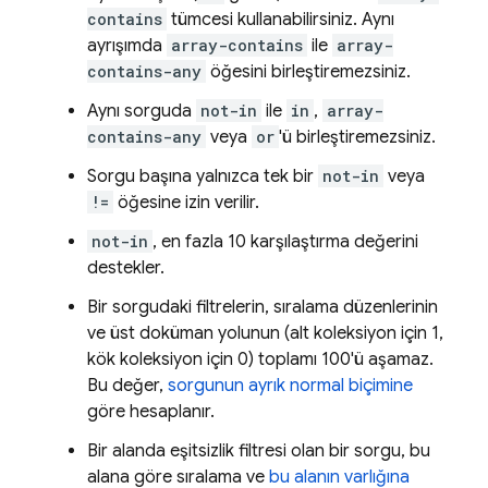
contains
tümcesi kullanabilirsiniz. Aynı
ayrışımda
array-contains
ile
array-
contains-any
öğesini birleştiremezsiniz.
Aynı sorguda
not-in
ile
in
,
array-
contains-any
veya
or
'ü birleştiremezsiniz.
Sorgu başına yalnızca tek bir
not-in
veya
!=
öğesine izin verilir.
not-in
, en fazla 10 karşılaştırma değerini
destekler.
Bir sorgudaki filtrelerin, sıralama düzenlerinin
ve üst doküman yolunun (alt koleksiyon için 1,
kök koleksiyon için 0) toplamı 100'ü aşamaz.
Bu değer,
sorgunun ayrık normal biçimine
göre hesaplanır.
Bir alanda eşitsizlik filtresi olan bir sorgu, bu
alana göre sıralama ve
bu alanın varlığına