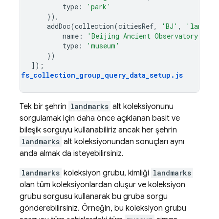
type
:
'park'
}),
addDoc
(
collection
(
citiesRef
,
'BJ'
,
'landmar
name
:
'Beijing Ancient Observatory'
,
type
:
'museum'
})
]);
fs_collection_group_query_data_setup
.
js
Tek bir şehrin
landmarks
alt koleksiyonunu
sorgulamak için daha önce açıklanan basit ve
bileşik sorguyu kullanabiliriz ancak her şehrin
landmarks
alt koleksiyonundan sonuçları aynı
anda almak da isteyebilirsiniz.
landmarks
koleksiyon grubu, kimliği
landmarks
olan tüm koleksiyonlardan oluşur ve koleksiyon
grubu sorgusu kullanarak bu gruba sorgu
gönderebilirsiniz. Örneğin, bu koleksiyon grubu