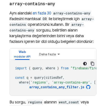
array-contains-any
Aynı alandaki
en fazla 30
array-contains-any
ifadesini mantıksal
OR
ile birleştirmek için
array-
contains
operatörünü kullanın. Bir
array-
contains-any
sorgusu, belirtilen alanın
karşılaştırma değerlerinden birini veya daha
fazlasını içeren bir dizi olduğu belgeleri döndürür:
Web
Daha fazla
import
{
query
,
where
}
from
"firebase/firestor
const
q
=
query
(
citiesRef
,
where
(
'regions'
,
'array-contains-any'
,
[[
'wes
array_contains_any_filter
.
js
Bu sorgu,
regions
alanının
west_coast
veya