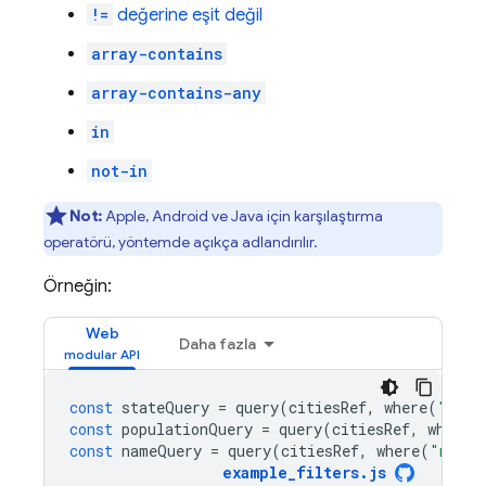
!=
değerine eşit değil
array-contains
array-contains-any
in
not-in
Not:
Apple, Android ve Java için karşılaştırma
operatörü, yöntemde açıkça adlandırılır.
Örneğin:
Web
Daha fazla
const
stateQuery
=
query
(
citiesRef
,
where
(
"stat
const
populationQuery
=
query
(
citiesRef
,
where
(
const
nameQuery
=
query
(
citiesRef
,
where
(
"name"
example_filters
.
js