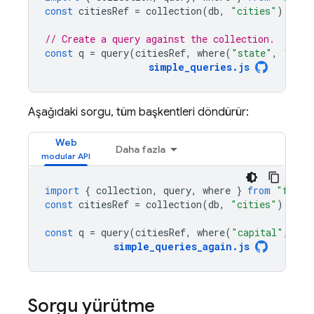
const
citiesRef
=
collection
(
db
,
"cities"
);
// Create a query against the collection.
const
q
=
query
(
citiesRef
,
where
(
"state"
,
"=="
,
simple_queries
.
js
Aşağıdaki sorgu, tüm başkentleri döndürür:
Web
Daha fazla
import
{
collection
,
query
,
where
}
from
"fireb
const
citiesRef
=
collection
(
db
,
"cities"
);
const
q
=
query
(
citiesRef
,
where
(
"capital"
,
"==
simple_queries_again
.
js
Sorgu yürütme