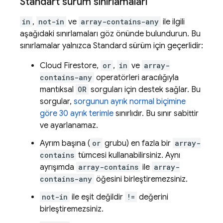
Standart sürüm sınırlamaları
in
,
not-in
ve
array-contains-any
ile ilgili
aşağıdaki sınırlamaları göz önünde bulundurun. Bu
sınırlamalar yalnızca Standard sürüm için geçerlidir:
Cloud Firestore
,
or
,
in
ve
array-
contains-any
operatörleri aracılığıyla
mantıksal
OR
sorguları için destek sağlar. Bu
sorgular,
sorgunun ayrık normal biçimine
göre 30 ayrık terimle
sınırlıdır. Bu sınır sabittir
ve ayarlanamaz.
Ayrım başına (
or
grubu) en fazla bir
array-
contains
tümcesi kullanabilirsiniz. Aynı
ayrışımda
array-contains
ile
array-
contains-any
öğesini birleştiremezsiniz.
not-in
ile eşit değildir
!=
değerini
birleştiremezsiniz.