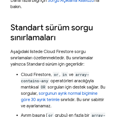
Daha fazla bilgi için
Sorgu Açıklama Kılavuzu
'na
bakın.
Standart sürüm sorgu
sınırlamaları
Aşağıdaki listede
Cloud Firestore
sorgu
sınırlamaları özetlenmektedir. Bu sınırlamalar
yalnızca Standard sürüm için geçerlidir:
Cloud Firestore
,
or
,
in
ve
array-
contains-any
operatörleri aracılığıyla
mantıksal
OR
sorguları için destek sağlar. Bu
sorgular,
sorgunun ayrık normal biçimine
göre 30 ayrık terimle
sınırlıdır. Bu sınır sabittir
ve ayarlanamaz.
Ayrım başına (
or
grubu) en fazla bir
array-