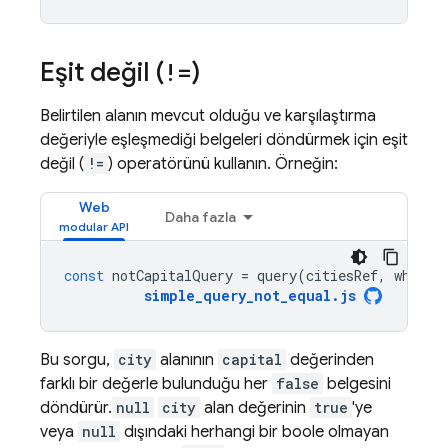
Eşit değil (
!=
)
Belirtilen alanın mevcut olduğu ve karşılaştırma
değeriyle eşleşmediği belgeleri döndürmek için eşit
değil (
!=
) operatörünü kullanın. Örneğin:
Web
Daha fazla
const
notCapitalQuery
=
query
(
citiesRef
,
where
(
simple_query_not_equal
.
js
Bu sorgu,
city
alanının
capital
değerinden
farklı bir değerle bulunduğu her
false
belgesini
döndürür.
null
city
alan değerinin
true
'ye
veya
null
dışındaki herhangi bir boole olmayan