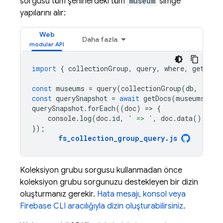
sorgusu tüm şehirlerdeki tüm
museum
simge
yapılarını alır:
Web
Daha fazla
import
{
collectionGroup
,
query
,
where
,
getDocs
const
museums
=
query
(
collectionGroup
(
db
,
'land
const
querySnapshot
=
await
getDocs
(
museums
);
querySnapshot
.
forEach
((
doc
)
=
>
{
console
.
log
(
doc
.
id
,
' => '
,
doc
.
data
());
});
fs_collection_group_query
.
js
Koleksiyon grubu sorgusu kullanmadan önce
koleksiyon grubu sorgunuzu destekleyen bir dizin
oluşturmanız gerekir.
Hata mesajı, konsol veya
Firebase CLI aracılığıyla dizin oluşturabilirsiniz
.