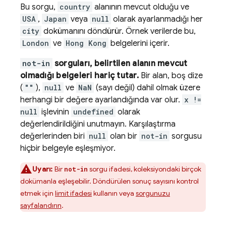
Bu sorgu,
country
alanının mevcut olduğu ve
USA
,
Japan
veya
null
olarak ayarlanmadığı her
city
dokümanını döndürür. Örnek verilerde bu,
London
ve
Hong Kong
belgelerini içerir.
not-in
sorguları, belirtilen alanın mevcut
olmadığı belgeleri hariç tutar.
Bir alan, boş dize
(
""
),
null
ve
NaN
(sayı değil) dahil olmak üzere
herhangi bir değere ayarlandığında var olur.
x !=
null
işlevinin
undefined
olarak
değerlendirildiğini unutmayın. Karşılaştırma
değerlerinden biri
null
olan bir
not-in
sorgusu
hiçbir belgeyle eşleşmiyor.
Uyarı:
Bir
sorgu ifadesi, koleksiyondaki birçok
not-in
dokümanla eşleşebilir. Döndürülen sonuç sayısını kontrol
etmek için
limit ifadesi
kullanın veya
sorgunuzu
sayfalandırın
.