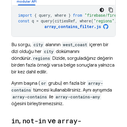
import
{
query
,
where
}
from
"firebase/firestor
const
q
=
query
(
citiesRef
,
where
(
"regions"
,
"ar
array_contains_filter
.
js
Bu sorgu,
city
alanının
west_coast
içeren bir
dizi olduğu her
city
dokümanını
döndürür.
regions
Dizide, sorguladığınız değerin
birden fazla örneği varsa belge sonuçlara yalnızca
bir kez dahil edilir.
Ayrım başına (
or
grubu) en fazla bir
array-
contains
tümcesi kullanabilirsiniz. Aynı ayrışımda
array-contains
ile
array-contains-any
öğesini birleştiremezsiniz.
in
,
not-in
ve
array-