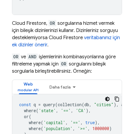
Cloud Firestore
,
OR
sorgularına hizmet vermek
için bileşik dizinlerinizi kullanır. Dizinleriniz sorguyu
desteklemiyorsa
Cloud Firestore
veritabanınız için
ek dizinler önerir
.
OR
ve
AND
işlemlerinin kombinasyonlarına göre
filtreleme yapmak için
OR
sorgularını bileşik
sorgularla birleştirebilirsiniz. Örneğin:
Web
Daha fazla
const
q
=
query
(
collection
(
db
,
"cities"
),
and
(
where
(
'state'
,
'=='
,
'CA'
),
or
(
where
(
'capital'
,
'=='
,
true
),
where
(
'population'
,
'>='
,
1000000
)