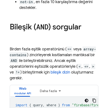
not-in
, en fazla 10 karşılaştırma değerini
destekler.
Bileşik (
) sorgular
AND
Birden fazla eşitlik operatörünü (
==
veya
array-
contains
) zincirleyerek kısıtlamaları mantıksal bir
AND
ile birleştirebilirsiniz. Ancak eşitlik
operatörlerini eşitsizlik operatörleriyle (
<
,
<=
,
>
ve
!=
) birleştirmek için
bileşik dizin
oluşturmanız
gerekir.
Web
Daha fazla
import
{
query
,
where
}
from
"firebase/firestor