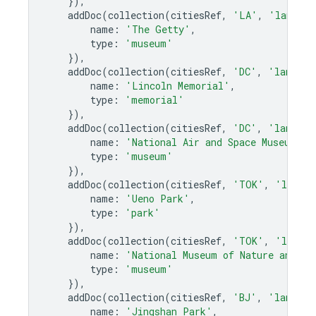
}),
addDoc
(
collection
(
citiesRef
,
'LA'
,
'landmar
name
:
'The Getty'
,
type
:
'museum'
}),
addDoc
(
collection
(
citiesRef
,
'DC'
,
'landmar
name
:
'Lincoln Memorial'
,
type
:
'memorial'
}),
addDoc
(
collection
(
citiesRef
,
'DC'
,
'landmar
name
:
'National Air and Space Museum'
,
type
:
'museum'
}),
addDoc
(
collection
(
citiesRef
,
'TOK'
,
'landma
name
:
'Ueno Park'
,
type
:
'park'
}),
addDoc
(
collection
(
citiesRef
,
'TOK'
,
'landma
name
:
'National Museum of Nature and Sc
type
:
'museum'
}),
addDoc
(
collection
(
citiesRef
,
'BJ'
,
'landmar
name
:
'Jingshan Park'
,