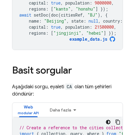
capital
:
true
,
population
:
9000000
,
regions
:
[
"kanto"
,
"honshu"
]
});
await
setDoc
(
doc
(
citiesRef
,
"BJ"
),
{
name
:
"Beijing"
,
state
:
null
,
country
:
"Ch
capital
:
true
,
population
:
21500000
,
regions
:
[
"jingjinji"
,
"hebei"
]
});
example_data
.
js
Basit sorgular
Aşağıdaki sorgu, eyaleti
CA
olan tüm şehirleri
döndürür:
Web
Daha fazla
// Create a reference to the cities collection
import
{
collection
,
query
,
where
}
from
"fireb