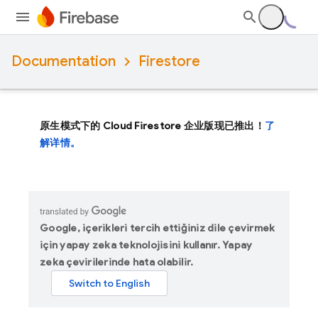
Documentation
Firestore
原生模式下的 Cloud Firestore 企业版现已推出！
了
解详情。
Google, içerikleri tercih ettiğiniz dile çevirmek
için yapay zeka teknolojisini kullanır. Yapay
zeka çevirilerinde hata olabilir.