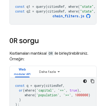
const
q1
=
query
(
citiesRef
,
where
(
"state"
,
"=="
const
q2
=
query
(
citiesRef
,
where
(
"state"
,
"=="
chain_filters
.
js
sorgu
OR
Kısıtlamaları mantıksal
OR
ile birleştirebilirsiniz.
Örneğin:
Web
Daha fazla
const
q
=
query
(
citiesRef
,
or
(
where
(
'capital'
,
'=='
,
true
),
where
(
'population'
,
'>='
,
1000000
)
)
);