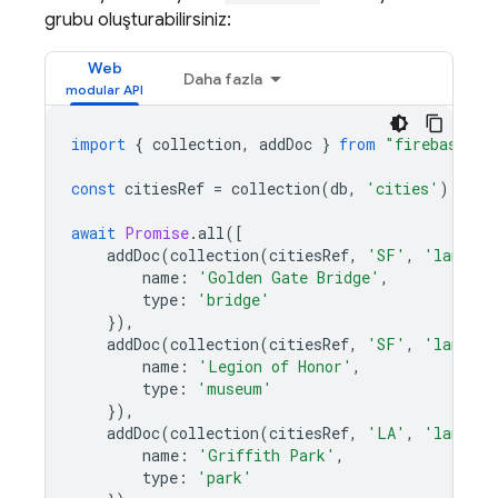
grubu oluşturabilirsiniz:
Web
Daha fazla
import
{
collection
,
addDoc
}
from
"firebase/fi
const
citiesRef
=
collection
(
db
,
'cities'
);
await
Promise
.
all
([
addDoc
(
collection
(
citiesRef
,
'SF'
,
'landmar
name
:
'Golden Gate Bridge'
,
type
:
'bridge'
}),
addDoc
(
collection
(
citiesRef
,
'SF'
,
'landmar
name
:
'Legion of Honor'
,
type
:
'museum'
}),
addDoc
(
collection
(
citiesRef
,
'LA'
,
'landmar
name
:
'Griffith Park'
,
type
:
'park'