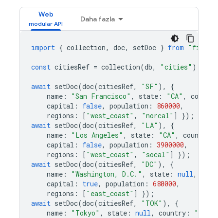
Web
Daha fazla
import
{
collection
,
doc
,
setDoc
}
from
"fireba
const
citiesRef
=
collection
(
db
,
"cities"
);
await
setDoc
(
doc
(
citiesRef
,
"SF"
),
{
name
:
"San Francisco"
,
state
:
"CA"
,
country
capital
:
false
,
population
:
860000
,
regions
:
[
"west_coast"
,
"norcal"
]
});
await
setDoc
(
doc
(
citiesRef
,
"LA"
),
{
name
:
"Los Angeles"
,
state
:
"CA"
,
country
:
capital
:
false
,
population
:
3900000
,
regions
:
[
"west_coast"
,
"socal"
]
});
await
setDoc
(
doc
(
citiesRef
,
"DC"
),
{
name
:
"Washington, D.C."
,
state
:
null
,
coun
capital
:
true
,
population
:
680000
,
regions
:
[
"east_coast"
]
});
await
setDoc
(
doc
(
citiesRef
,
"TOK"
),
{
name
:
"Tokyo"
,
state
:
null
,
country
:
"Japa