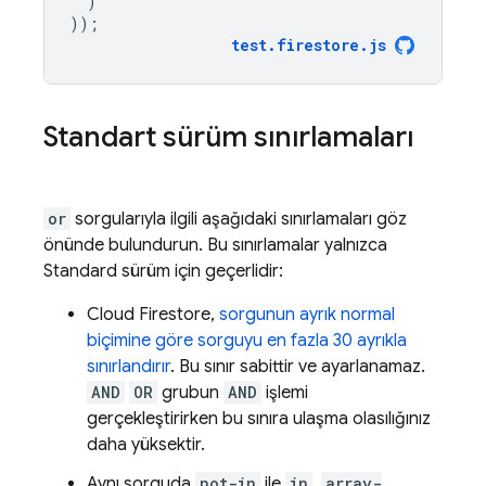
)
));
test
.
firestore
.
js
Standart sürüm sınırlamaları
or
sorgularıyla ilgili aşağıdaki sınırlamaları göz
önünde bulundurun. Bu sınırlamalar yalnızca
Standard sürüm için geçerlidir:
Cloud Firestore
,
sorgunun ayrık normal
biçimine göre sorguyu en fazla 30 ayrıkla
sınırlandırır
. Bu sınır sabittir ve ayarlanamaz.
AND
OR
grubun
AND
işlemi
gerçekleştirirken bu sınıra ulaşma olasılığınız
daha yüksektir.
Aynı sorguda
not-in
ile
in
,
array-