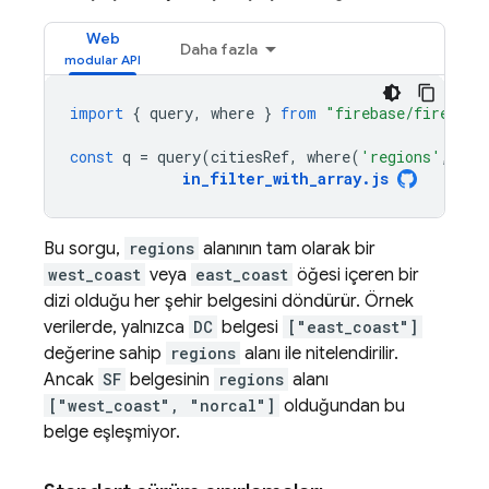
Web
Daha fazla
import
{
query
,
where
}
from
"firebase/firestor
const
q
=
query
(
citiesRef
,
where
(
'regions'
,
'in
in_filter_with_array
.
js
Bu sorgu,
regions
alanının tam olarak bir
west_coast
veya
east_coast
öğesi içeren bir
dizi olduğu her şehir belgesini döndürür. Örnek
verilerde, yalnızca
DC
belgesi
["east_coast"]
değerine sahip
regions
alanı ile nitelendirilir.
Ancak
SF
belgesinin
regions
alanı
["west_coast", "norcal"]
olduğundan bu
belge eşleşmiyor.