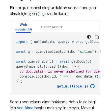
Bir sorgu nesnesi oluşturduktan sonra sonuçları
almak için
get()
işlevini kullanın:
Web
Daha fazla
import
{
collection
,
query
,
where
,
getDocs
}
fr
const
q
=
query
(
collection
(
db
,
"cities"
),
where
const
querySnapshot
=
await
getDocs
(
q
);
querySnapshot
.
forEach
((
doc
)
=
>
{
// doc.data() is never undefined for query do
console
.
log
(
doc
.
id
,
" => "
,
doc
.
data
());
});
get_multiple
.
js
Sorgu sonuçlarını alma hakkında daha fazla bilgi
için
Veri Alma
başlıklı makaleyi inceleyin. Mevcut