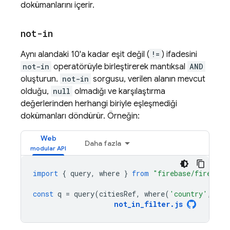
dokümanlarını içerir.
not-in
Aynı alandaki 10'a kadar eşit değil (
!=
) ifadesini
not-in
operatörüyle birleştirerek mantıksal
AND
oluşturun.
not-in
sorgusu, verilen alanın mevcut
olduğu,
null
olmadığı ve karşılaştırma
değerlerinden herhangi biriyle eşleşmediği
dokümanları döndürür. Örneğin:
Web
Daha fazla
import
{
query
,
where
}
from
"firebase/firestor
const
q
=
query
(
citiesRef
,
where
(
'country'
,
'no
not_in_filter
.
js