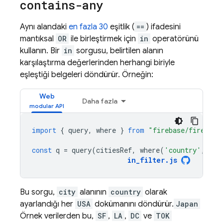
contains-any
Aynı alandaki
en fazla 30
eşitlik (
==
) ifadesini
mantıksal
OR
ile birleştirmek için
in
operatörünü
kullanın. Bir
in
sorgusu, belirtilen alanın
karşılaştırma değerlerinden herhangi biriyle
eşleştiği belgeleri döndürür. Örneğin:
Web
Daha fazla
import
{
query
,
where
}
from
"firebase/firestor
const
q
=
query
(
citiesRef
,
where
(
'country'
,
'in
in_filter
.
js
Bu sorgu,
city
alanının
country
olarak
ayarlandığı her
USA
dokümanını döndürür.
Japan
Örnek verilerden bu,
SF
,
LA
,
DC
ve
TOK