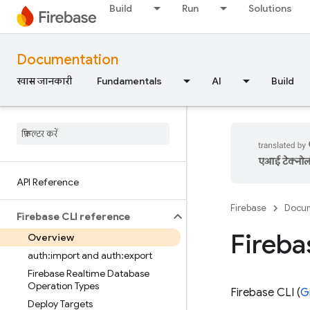
Build
Run
Solutions
Documentation
खास जानकारी
Fundamentals
AI
Build
एआई टेक्नोलॉज
API Reference
Firebase
Docum
Firebase CLI reference
Fireba
Overview
auth:import and auth:export
Firebase Realtime Database
Operation Types
Firebase
CLI (
G
Deploy Targets