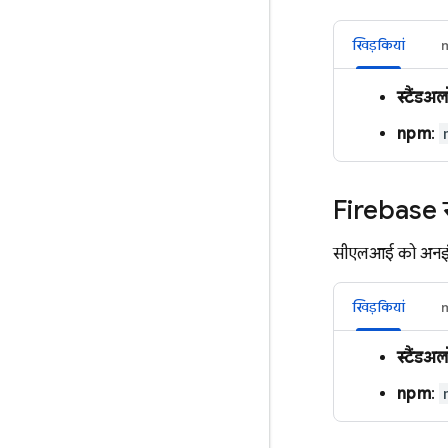
खिड़कियां
स्टैंडअ
npm
:
Firebase
सीएलआई को अनइंस्
खिड़कियां
स्टैंडअ
npm
: