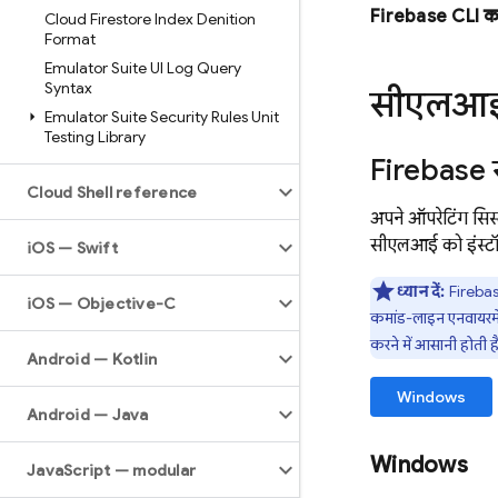
Firebase
CLI का
Cloud Firestore Index Definition
Format
Emulator Suite UI Log Query
Syntax
सीएलआई 
Emulator Suite Security Rules Unit
Testing Library
Firebase
Cloud Shell reference
अपने ऑपरेटिंग सिस
सीएलआई को इंस्टॉ
i
OS — Swift
ध्यान दें:
Fireba
i
OS — Objective-C
कमांड-लाइन एनवायरमें
करने में आसानी होती 
Android — Kotlin
Windows
Android — Java
Windows
Java
Script — modular