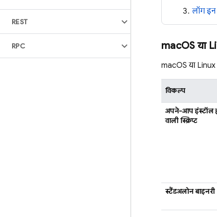
लॉग इन
REST
mac
OS या L
RPC
macOS या Linux
विकल्प
अपने-आप इंस्टॉल ह
वाली स्क्रिप्ट
स्टैंडअलोन बाइनरी