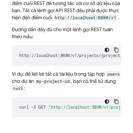
điểm cuối REST để tương tác với cơ sở dữ liệu của
bạn. Tất cả lệnh gọi API REST đều phải được thực
hiện đến điểm cuối
http://localhost:8080/v1
.
Đường dẫn đầy đủ cho một lệnh gọi REST tuân
theo mẫu:
http://localhost:8080/v1/projects/
{
project_id
}
/
Ví dụ: để liệt kê tất cả tài liệu trong tập hợp
users
cho dự án
my-project-id
, bạn có thể sử dụng
curl
:
curl
-X
GET
"http://localhost:8080/v1/projects/