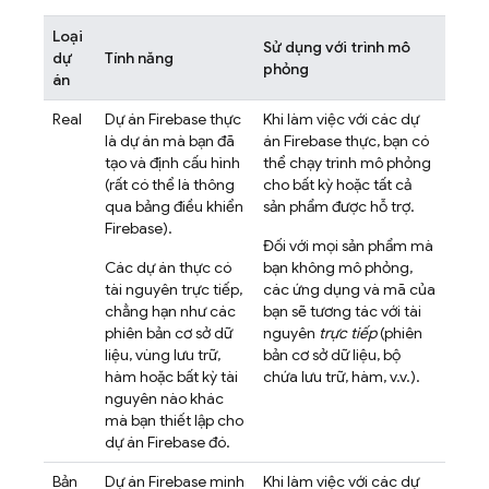
Loại
Sử dụng với trình mô
dự
Tính năng
phỏng
án
Real
Dự án Firebase thực
Khi làm việc với các dự
là dự án mà bạn đã
án Firebase thực, bạn có
tạo và định cấu hình
thể chạy trình mô phỏng
(rất có thể là thông
cho bất kỳ hoặc tất cả
qua bảng điều khiển
sản phẩm được hỗ trợ.
Firebase
).
Đối với mọi sản phẩm mà
Các dự án thực có
bạn không mô phỏng,
tài nguyên trực tiếp,
các ứng dụng và mã của
chẳng hạn như các
bạn sẽ tương tác với tài
phiên bản cơ sở dữ
nguyên
trực tiếp
(phiên
liệu, vùng lưu trữ,
bản cơ sở dữ liệu, bộ
hàm hoặc bất kỳ tài
chứa lưu trữ, hàm, v.v.).
nguyên nào khác
mà bạn thiết lập cho
dự án Firebase đó.
Bản
Dự án Firebase minh
Khi làm việc với các dự