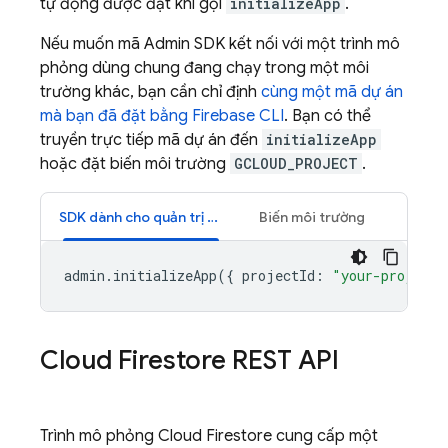
tự động được đặt khi gọi
initializeApp
.
Nếu muốn mã
Admin SDK
kết nối với một trình mô
phỏng dùng chung đang chạy trong một môi
trường khác, bạn cần chỉ định
cùng một mã dự án
mà bạn đã đặt bằng Firebase CLI
. Bạn có thể
truyền trực tiếp mã dự án đến
initializeApp
hoặc đặt biến môi trường
GCLOUD_PROJECT
.
SDK dành cho quản trị viên Node.js
Biến môi trường
admin
.
initializeApp
({
projectId
:
"your-project-
Cloud Firestore REST API
Trình mô phỏng Cloud Firestore cung cấp một