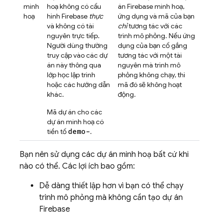
minh
hoạ không có cấu
án Firebase minh hoạ,
hoạ
hình Firebase
thực
ứng dụng và mã của bạn
và không có tài
chỉ
tương tác với các
nguyên trực tiếp.
trình mô phỏng. Nếu ứng
Người dùng thường
dụng của bạn cố gắng
truy cập vào các dự
tương tác với một tài
án này thông qua
nguyên mà trình mô
lớp học lập trình
phỏng không chạy, thì
hoặc các hướng dẫn
mã đó sẽ không hoạt
khác.
động.
Mã dự án cho các
dự án minh hoạ có
demo-
tiền tố
.
Bạn nên sử dụng các dự án minh hoạ bất cứ khi
nào có thể. Các lợi ích bao gồm:
Dễ dàng thiết lập hơn vì bạn có thể chạy
trình mô phỏng mà không cần tạo dự án
Firebase