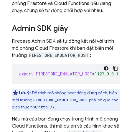
phỏng Firestore và Cloud Functions đều đang
chạy, chúng sẽ tự động phối hợp với nhau.
Admin SDK
giây
Firebase
Admin SDK
sẽ tự động kết nối với trình
mô phỏng
Cloud Firestore
khi bạn đặt biến môi
trường
FIRESTORE_EMULATOR_HOST
:
export
FIRESTORE_EMULATOR_HOST
=
"127.0.0.1:8080
Lưu ý:
Để trình mô phỏng hoạt động đúng cách, biến
môi trường
phải bỏ qua các
FIRESTORE_EMULATOR_HOST
giao thức như
.
http://
Nếu mã của bạn đang chạy trong trình mô phỏng
Cloud Functions
, thì mã dự án và cấu hình khác sẽ