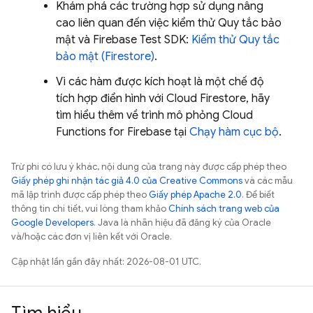
Khám phá các trường hợp sử dụng nâng
cao liên quan đến việc kiểm thử Quy tắc bảo
mật và Firebase Test SDK:
Kiểm thử Quy tắc
bảo mật (Firestore)
.
Vì các hàm được kích hoạt là một chế độ
tích hợp điển hình với
Cloud Firestore
, hãy
tìm hiểu thêm về trình mô phỏng
Cloud
Functions for Firebase
tại
Chạy hàm cục bộ
.
Trừ phi có lưu ý khác, nội dung của trang này được cấp phép theo
Giấy phép ghi nhận tác giả 4.0 của Creative Commons
và các mẫu
mã lập trình được cấp phép theo
Giấy phép Apache 2.0
. Để biết
thông tin chi tiết, vui lòng tham khảo
Chính sách trang web của
Google Developers
. Java là nhãn hiệu đã đăng ký của Oracle
và/hoặc các đơn vị liên kết với Oracle.
Cập nhật lần gần đây nhất: 2026-08-01 UTC.