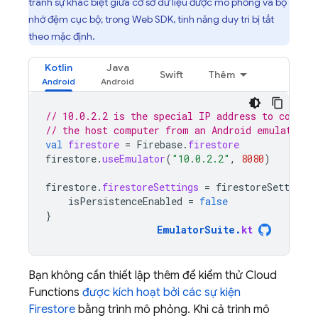
tránh sự khác biệt giữa cơ sở dữ liệu được mô phỏng và bộ
nhớ đệm cục bộ; trong Web SDK, tính năng duy trì bị tắt
theo mặc định.
Kotlin
Java
Swift
Thêm
// 10.0.2.2 is the special IP address to connec
// the host computer from an Android emulator.
val
firestore
=
Firebase
.
firestore
firestore
.
useEmulator
(
"10.0.2.2"
,
8080
)
firestore
.
firestoreSettings
=
firestoreSettings
isPersistenceEnabled
=
false
}
EmulatorSuite
.
kt
Bạn không cần thiết lập thêm để kiểm thử Cloud
Functions
được kích hoạt bởi các sự kiện
Firestore
bằng trình mô phỏng. Khi cả trình mô