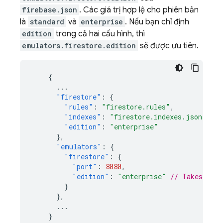
firebase.json
. Các giá trị hợp lệ cho phiên bản
là
standard
và
enterprise
. Nếu bạn chỉ định
edition
trong cả hai cấu hình, thì
emulators.firestore.edition
sẽ được ưu tiên.
{
...
"firestore"
:
{
"rules"
:
"firestore.rules"
,
"indexes"
:
"firestore.indexes.json"
,
"edition"
:
"enterprise"
},
"emulators"
:
{
"firestore"
:
{
"port"
:
8080
,
"edition"
:
"enterprise"
// Takes prec
}
},
...
}