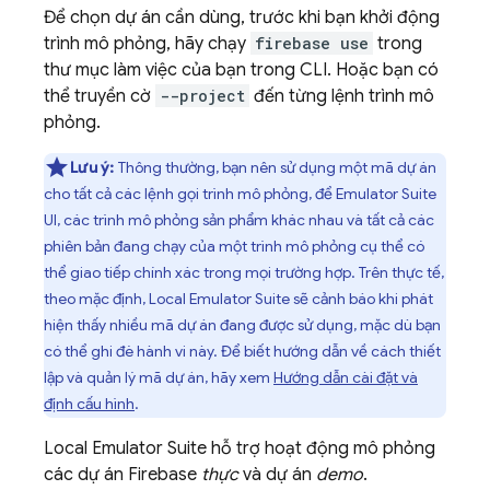
Để chọn dự án cần dùng, trước khi bạn khởi động
trình mô phỏng, hãy chạy
firebase use
trong
thư mục làm việc của bạn trong CLI. Hoặc bạn có
thể truyền cờ
--project
đến từng lệnh trình mô
phỏng.
Lưu ý:
Thông thường, bạn nên sử dụng một mã dự án
cho tất cả các lệnh gọi trình mô phỏng, để
Emulator Suite
UI
, các trình mô phỏng sản phẩm khác nhau và tất cả các
phiên bản đang chạy của một trình mô phỏng cụ thể có
thể giao tiếp chính xác trong mọi trường hợp. Trên thực tế,
theo mặc định,
Local Emulator Suite
sẽ cảnh báo khi phát
hiện thấy nhiều mã dự án đang được sử dụng, mặc dù bạn
có thể ghi đè hành vi này. Để biết hướng dẫn về cách thiết
lập và quản lý mã dự án, hãy xem
Hướng dẫn cài đặt và
định cấu hình
.
Local Emulator Suite
hỗ trợ hoạt động mô phỏng
các dự án Firebase
thực
và dự án
demo
.