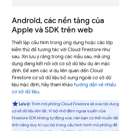
Android
,
các nền tảng của
Apple và SDK trên web
Thiết lập cấu hình trong ứng dụng hoặc các lớp
kiểm thử để tương tác với
Cloud Firestore
như
sau. Xin lưu ý rằng trong các mẫu sau, mã ứng
dụng đang kết nối với cơ sở dữ liệu dự án mặc
định. Để xem các ví dụ liên quan đến
Cloud
Firestore
cơ sở dữ liệu bổ sung ngoài cơ sở dữ
liệu mặc định, hãy tham khảo
hướng dẫn về nhiều
cơ sở dữ liệu
.
Lưu ý:
Trình mô phỏng
Cloud Firestore
sẽ xoá nội dung
cơ sở dữ liệu khi tắt. Vì bộ nhớ đệm ngoại tuyến của
Firestore SDK không tự động xoá, nên bạn có thể muốn tắt
tính năng duy trì cục bộ trong cấu hình trình mô phỏng để