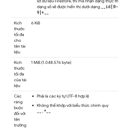
sở dữ liệu Firestore, thì mã nhận dạng thực thể
__id[0-
dạng số sẽ được hiển thị dưới dạng
9]+__
Kích
6 KiB
thước
tối đa
cho
tên tài
liệu
Kích
1 MiB (1.048.576 byte)
thước
tối đa
của tài
liệu
Các
Phải là các ký tự UTF-8 hợp lệ
ràng
Không thể khớp với biểu thức chính quy
buộc
__.*__
đối với
tên
trường