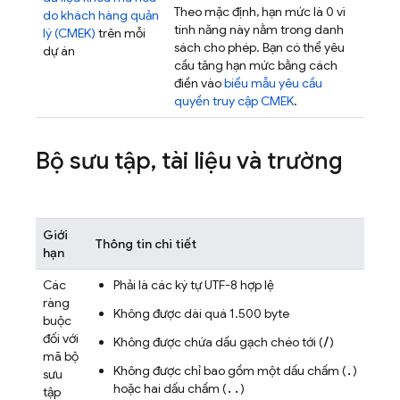
Theo mặc định, hạn mức là 0 vì
do khách hàng quản
tính năng này nằm trong danh
lý (CMEK)
trên mỗi
sách cho phép. Bạn có thể yêu
dự án
cầu tăng hạn mức bằng cách
điền vào
biểu mẫu yêu cầu
quyền truy cập CMEK
.
Bộ sưu tập
,
tài liệu và trường
Giới
Thông tin chi tiết
hạn
Các
Phải là các ký tự UTF-8 hợp lệ
ràng
Không được dài quá 1.500 byte
buộc
đối với
/
Không được chứa dấu gạch chéo tới (
)
mã bộ
.
Không được chỉ bao gồm một dấu chấm (
)
sưu
..
hoặc hai dấu chấm (
)
tập