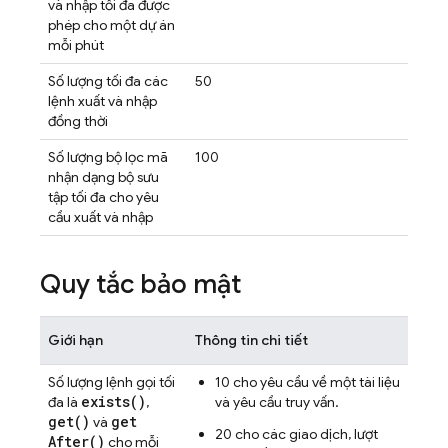
và nhập tối đa được
phép cho một dự án
mỗi phút
Số lượng tối đa các
50
lệnh xuất và nhập
đồng thời
Số lượng bộ lọc mã
100
nhận dạng bộ sưu
tập tối đa cho yêu
cầu xuất và nhập
Quy tắc bảo mật
Giới hạn
Thông tin chi tiết
Số lượng lệnh gọi tối
10 cho yêu cầu về một tài liệu
exists(
)
đa là
,
và yêu cầu truy vấn.
get(
)
get
và
20 cho các giao dịch, lượt
After(
)
cho mỗi