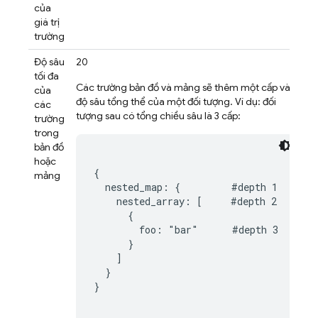
của
giá trị
trường
Độ sâu
20
tối đa
Các trường bản đồ và mảng sẽ thêm một cấp vào
của
độ sâu tổng thể của một đối tượng. Ví dụ: đối
các
tượng sau có tổng chiều sâu là 3 cấp:
trường
trong
bản đồ
hoặc
{

mảng
  nested_map: {         #depth 1

    nested_array: [     #depth 2

      {

        foo: "bar"      #depth 3

      }

    ]

  }

}
