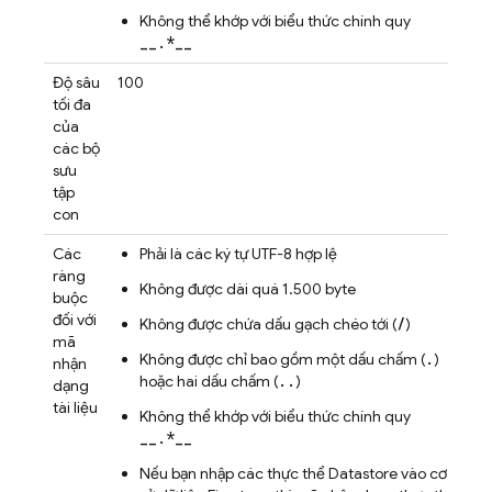
Không thể khớp với biểu thức chính quy
__.*__
Độ sâu
100
tối đa
của
các bộ
sưu
tập
con
Các
Phải là các ký tự UTF-8 hợp lệ
ràng
Không được dài quá 1.500 byte
buộc
đối với
/
Không được chứa dấu gạch chéo tới (
)
mã
.
Không được chỉ bao gồm một dấu chấm (
)
nhận
..
hoặc hai dấu chấm (
)
dạng
tài liệu
Không thể khớp với biểu thức chính quy
__.*__
Nếu bạn nhập các thực thể Datastore vào cơ