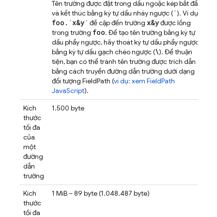
Tên trường được đặt trong dấu ngoặc kép bắt đầu
`
và kết thúc bằng ký tự dấu nháy ngược (
). Ví dụ:
foo
.
`x&y`
x&y
đề cập đến trường
được lồng
foo
trong trường
. Để tạo tên trường bằng ký tự
dấu phẩy ngược, hãy thoát ký tự dấu phẩy ngược
\
bằng ký tự dấu gạch chéo ngược (
). Để thuận
tiện, bạn có thể tránh tên trường được trích dẫn
bằng cách truyền đường dẫn trường dưới dạng
đối tượng FieldPath (
ví dụ: xem FieldPath
JavaScript
).
Kích
1.500 byte
thước
tối đa
của
một
đường
dẫn
trường
Kích
1 MiB – 89 byte (1.048.487 byte)
thước
tối đa