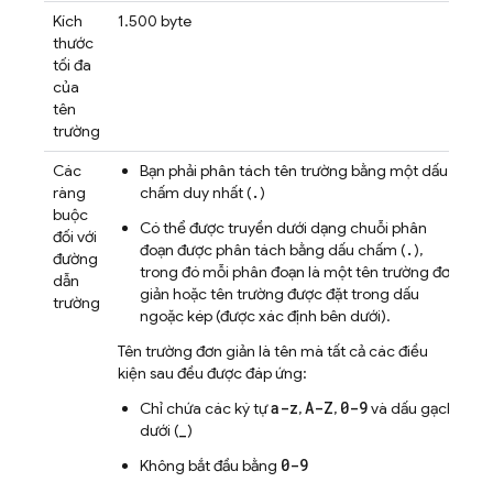
Kích
1.500 byte
thước
tối đa
của
tên
trường
Các
Bạn phải phân tách tên trường bằng một dấu
.
ràng
chấm duy nhất (
)
buộc
Có thể được truyền dưới dạng chuỗi phân
đối với
.
đoạn được phân tách bằng dấu chấm (
),
đường
trong đó mỗi phân đoạn là một tên trường đơn
dẫn
giản hoặc tên trường được đặt trong dấu
trường
ngoặc kép (được xác định bên dưới).
Tên trường đơn giản là tên mà tất cả các điều
kiện sau đều được đáp ứng:
a-z
A-Z
0-9
Chỉ chứa các ký tự
,
,
và dấu gạch
_
dưới (
)
0-9
Không bắt đầu bằng