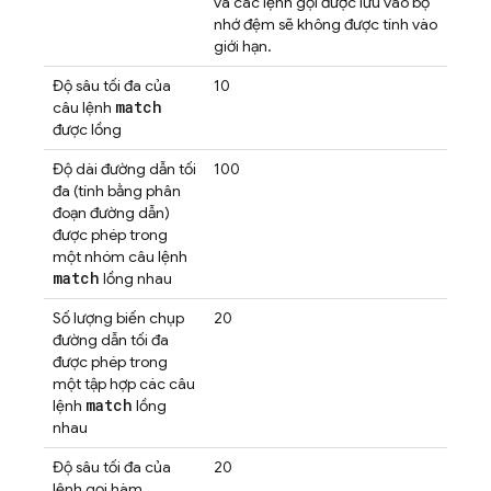
và các lệnh gọi được lưu vào bộ
nhớ đệm sẽ không được tính vào
giới hạn.
Độ sâu tối đa của
10
match
câu lệnh
được lồng
Độ dài đường dẫn tối
100
đa (tính bằng phân
đoạn đường dẫn)
được phép trong
một nhóm câu lệnh
match
lồng nhau
Số lượng biến chụp
20
đường dẫn tối đa
được phép trong
một tập hợp các câu
match
lệnh
lồng
nhau
Độ sâu tối đa của
20
lệnh gọi hàm