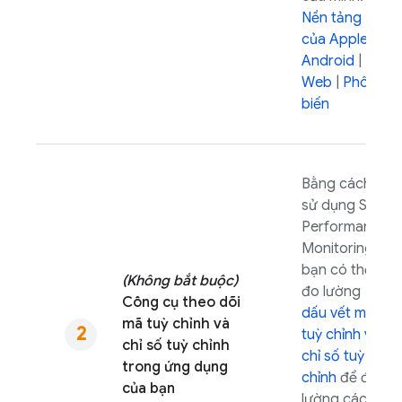
Nền tảng
của Apple
|
Android
|
Web
|
Phô
biến
Bằng cách
sử dụng SDK
Performance
Monitoring
,
bạn có thể
(Không bắt buộc)
đo lường
Công cụ theo dõi
dấu vết mã
mã tuỳ chỉnh và
tuỳ chỉnh và
chỉ số tuỳ chỉnh
chỉ số tuỳ
trong ứng dụng
chỉnh
để đo
của bạn
lường các